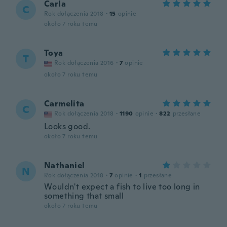
Carla
C
Rok dołączenia 2018
·
15
opinie
około 7 roku temu
Toya
T
Rok dołączenia 2016
·
7
opinie
około 7 roku temu
Carmelita
C
Rok dołączenia 2018
·
1190
opinie
·
822
przesłane
Looks good.
około 7 roku temu
Nathaniel
N
Rok dołączenia 2018
·
7
opinie
·
1
przesłane
Wouldn't expect a fish to live too long in
something that small
około 7 roku temu