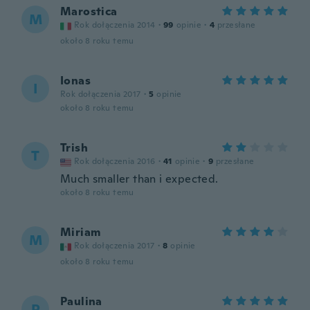
Marostica
M
Rok dołączenia 2014
·
99
opinie
·
4
przesłane
około 8 roku temu
Ionas
I
Rok dołączenia 2017
·
5
opinie
około 8 roku temu
Trish
T
Rok dołączenia 2016
·
41
opinie
·
9
przesłane
Much smaller than i expected.
około 8 roku temu
Miriam
M
Rok dołączenia 2017
·
8
opinie
około 8 roku temu
Paulina
P