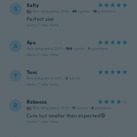
Sally
S
Rok dołączenia 2018
·
40
opinie
·
19
przesłane
Perfect size
około 7 roku temu
Ayu
A
Rok dołączenia 2017
·
106
opinie
·
1
przesłane
około 7 roku temu
Toni
T
Rok dołączenia 2017
·
2
opinie
około 7 roku temu
Rebecca
R
Rok dołączenia 2018
·
11
opinie
·
6
przesłane
Cute but smaller then expected😨
około 7 roku temu