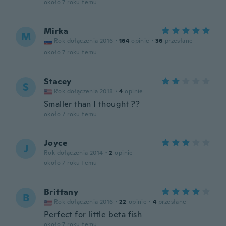
około 7 roku temu
Mirka
M
Rok dołączenia 2016
·
164
opinie
·
36
przesłane
około 7 roku temu
Stacey
S
Rok dołączenia 2018
·
4
opinie
Smaller than I thought ??
około 7 roku temu
Joyce
J
Rok dołączenia 2014
·
2
opinie
około 7 roku temu
Brittany
B
Rok dołączenia 2016
·
22
opinie
·
4
przesłane
Perfect for little beta fish
około 7 roku temu