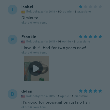
Isabel
I
Rok dołączenia 2018
·
80
opinie
·
8
przesłane
Diminuto
około 6 roku temu
Frankie
F
Rok dołączenia 2015
·
14
opinie
·
3
przesłane
I love this!! Had for two years now!
około 6 roku temu
dylan
D
Rok dołączenia 2015
·
1
opinie
·
1
przesłane
It's good for propagation just no fish
około 6 roku temu