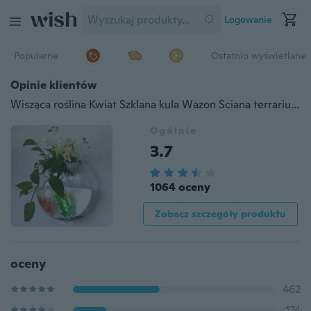
Logowanie
Popularne
Ostatnio wyświetlane
Opinie klientów
Wisząca roślina Kwiat Szklana kula Wazon Ściana terrarium Akwarium Akwarium Wystrój akwarium Akwarium
Ogólnie
3.7
1064 oceny
Zobacz szczegóły produktu
oceny
462
174