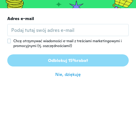
około 8 roku temu
Lila
Adres e-mail
L
Rok dołączenia 2018
·
84
opinie
około 8 roku temu
Chcę otrzymywać wiadomości e-mail z treściami marketingowymi i
promocyjnymi (tj. oszczędnościami!)
Diane
D
Rok dołączenia 2017
·
13
opinie
Odblokuj 15%rabat
Chegou bem embalado
około 8 roku temu
Nie, dziękuję
Alexandra
A
Rok dołączenia 2017
·
169
opinie
·
2
przesłane
około 8 roku temu
Reinhart
R
Rok dołączenia 2017
·
855
opinie
·
3
przesłane
ok