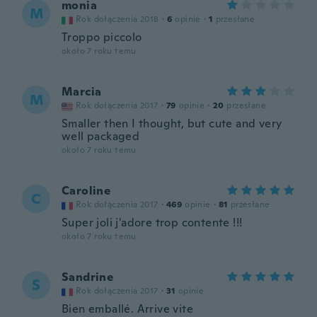
monia
M
Rok dołączenia 2018
·
6
opinie
·
1
przesłane
Troppo piccolo
około 7 roku temu
Marcia
M
Rok dołączenia 2017
·
79
opinie
·
20
przesłane
Smaller then I thought, but cute and very
well packaged
około 7 roku temu
Caroline
C
Rok dołączenia 2017
·
469
opinie
·
81
przesłane
Super joli j'adore trop contente !!!
około 7 roku temu
Sandrine
S
Rok dołączenia 2017
·
31
opinie
Bien emballé. Arrive vite