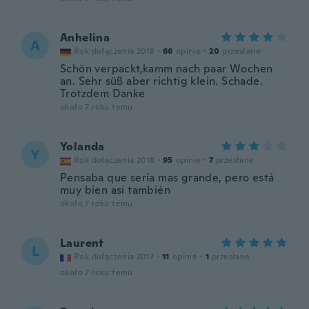
Anhelina
A
Rok dołączenia 2018
·
66
opinie
·
20
przesłane
Schön verpackt,kamm nach paar Wochen
an. Sehr süß aber richtig klein. Schade.
Trotzdem Danke
około 7 roku temu
Yolanda
Y
Rok dołączenia 2018
·
95
opinie
·
7
przesłane
Pensaba que sería mas grande, pero está
muy bien así también
około 7 roku temu
Laurent
L
Rok dołączenia 2017
·
11
opinie
·
1
przesłane
około 7 roku temu