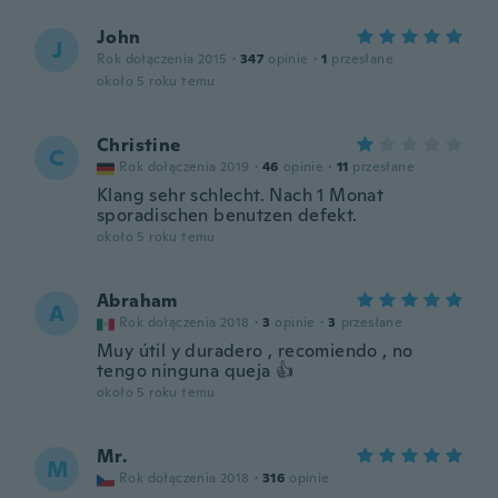
John
J
Rok dołączenia 2015
·
347
opinie
·
1
przesłane
około 5 roku temu
Christine
C
Rok dołączenia 2019
·
46
opinie
·
11
przesłane
Klang sehr schlecht. Nach 1 Monat
sporadischen benutzen defekt.
około 5 roku temu
Abraham
A
Rok dołączenia 2018
·
3
opinie
·
3
przesłane
Muy útil y duradero , recomiendo , no
tengo ninguna queja 👍
około 5 roku temu
Mr.
M
Rok dołączenia 2018
·
316
opinie