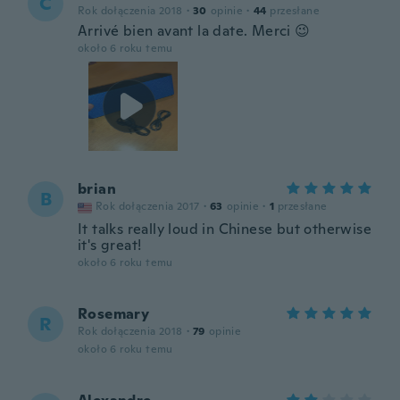
C
Rok dołączenia 2018
·
30
opinie
·
44
przesłane
Arrivé bien avant la date. Merci 😉
około 6 roku temu
brian
B
Rok dołączenia 2017
·
63
opinie
·
1
przesłane
It talks really loud in Chinese but otherwise
it's great!
około 6 roku temu
Rosemary
R
Rok dołączenia 2018
·
79
opinie
około 6 roku temu