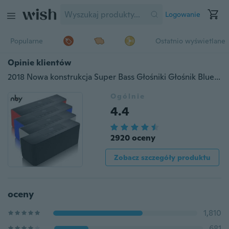
Logowanie
Popularne
Ostatnio wyświetlane
Opinie klientów
2018 Nowa konstrukcja Super Bass Głośniki Głośnik Bluetooth z radiem FM Obsługuje zestaw głośnomówiący
Ogólnie
4.4
2920 oceny
Zobacz szczegóły produktu
oceny
1,810
681