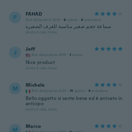
FAHAD
F
Rok dołączenia 2018
·
6
opinie
·
6
przesłane
سماعة حجم صغير مناسبة للغرف الصغيره
około 6 roku temu
Jeff
J
Rok dołączenia 2019
·
1
opinie
Nice product
około 6 roku temu
Michele
M
Rok dołączenia 2020
·
11
opinie
·
4
przesłane
Bello oggetto si sente bene ed è arrivato in
anticipo
około 6 roku temu
Marco
M