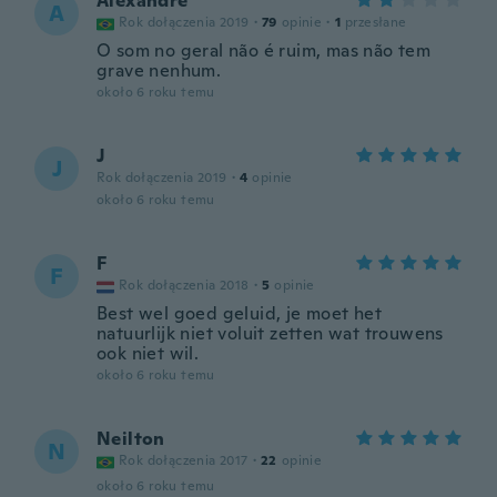
Alexandre
A
Rok dołączenia 2019
·
79
opinie
·
1
przesłane
O som no geral não é ruim, mas não tem
grave nenhum.
około 6 roku temu
J
J
Rok dołączenia 2019
·
4
opinie
około 6 roku temu
F
F
Rok dołączenia 2018
·
5
opinie
Best wel goed geluid, je moet het
natuurlijk niet voluit zetten wat trouwens
ook niet wil.
około 6 roku temu
Neilton
N
Rok dołączenia 2017
·
22
opinie
około 6 roku temu