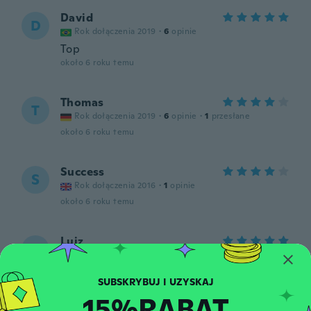
David
D
Rok dołączenia 2019
·
6
opinie
Top
około 6 roku temu
Thomas
T
Rok dołączenia 2019
·
6
opinie
·
1
przesłane
około 6 roku temu
Success
S
Rok dołączenia 2016
·
1
opinie
około 6 roku temu
Luiz
L
Rok dołączenia 2019
·
3
opinie
·
2
przesłane
Muito boa
około 6 roku temu
15%RABAT