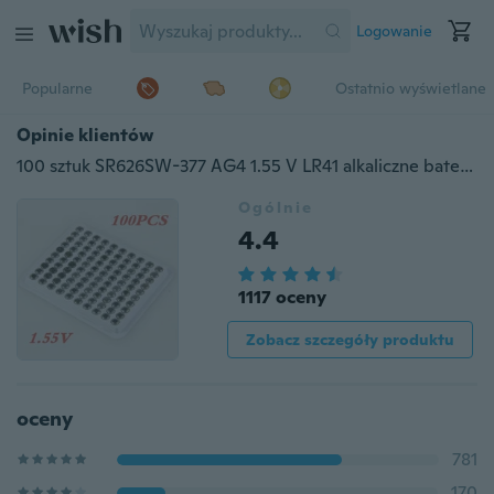
Logowanie
Popularne
Ostatnio wyświetlane
Opinie klientów
100 sztuk SR626SW-377 AG4 1.55 V LR41 alkaliczne baterie guzikowe do zegarków (kolor: srebrny)
Ogólnie
4.4
1117 oceny
Zobacz szczegóły produktu
oceny
781
170