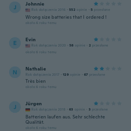
Johnnie
J
Rok dołączenia 2016
·
552
opinie
·
5
przesłane
Wrong size batteries that I ordered !
około 6 roku temu
Evin
E
Rok dołączenia 2020
·
58
opinie
·
2
przesłane
około 6 roku temu
Nathalie
N
Rok dołączenia 2017
·
129
opinie
·
67
przesłane
Très bien
około 6 roku temu
Jürgen
J
Rok dołączenia 2018
·
63
opinie
·
3
przesłane
Batterien laufen aus. Sehr schlechte
Qualität.
około 6 roku temu