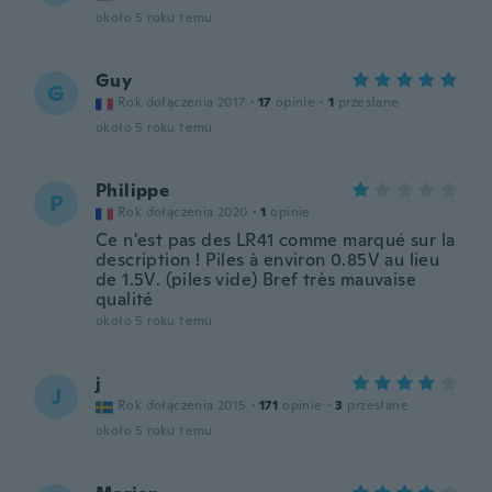
około 5 roku temu
Guy
G
Rok dołączenia 2017
·
17
opinie
·
1
przesłane
około 5 roku temu
Philippe
P
Rok dołączenia 2020
·
1
opinie
Ce n'est pas des LR41 comme marqué sur la
description ! Piles à environ 0.85V au lieu
de 1.5V. (piles vide) Bref très mauvaise
qualité
około 5 roku temu
j
J
Rok dołączenia 2015
·
171
opinie
·
3
przesłane
około 5 roku temu