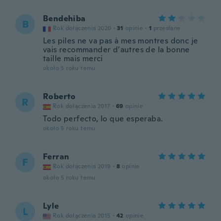
Bendehiba
B
Rok dołączenia 2020
·
31
opinie
·
1
przesłane
Les piles ne va pas à mes montres donc je
vais recommander d’autres de la bonne
taille mais merci
około 5 roku temu
Roberto
R
Rok dołączenia 2017
·
69
opinie
Todo perfecto, lo que esperaba.
około 5 roku temu
Ferran
F
Rok dołączenia 2019
·
8
opinie
około 5 roku temu
Lyle
L
Rok dołączenia 2015
·
42
opinie