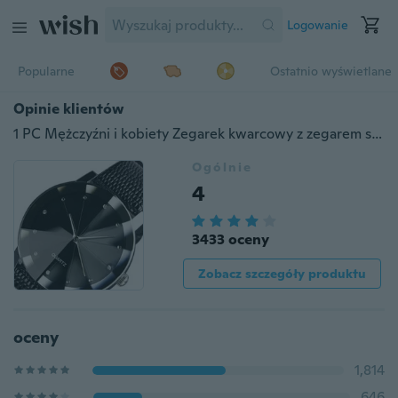
Logowanie
Popularne
Ostatnio wyświetlane
Opinie klientów
1 PC Mężczyźni i kobiety Zegarek kwarcowy z zegarem skórzanym （opcja ： A i B）
Ogólnie
4
3433 oceny
Zobacz szczegóły produktu
oceny
1,814
646