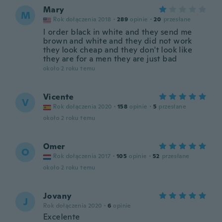
Mary
M
Rok dołączenia 2018
·
289
opinie
·
20
przesłane
I order black in white and they send me
brown and white and they did not work
they look cheap and they don't look like
they are for a men they are just bad
około 2 roku temu
Vicente
V
Rok dołączenia 2020
·
158
opinie
·
5
przesłane
około 2 roku temu
Omer
O
Rok dołączenia 2017
·
105
opinie
·
52
przesłane
około 2 roku temu
Jovany
J
Rok dołączenia 2020
·
6
opinie
Excelente