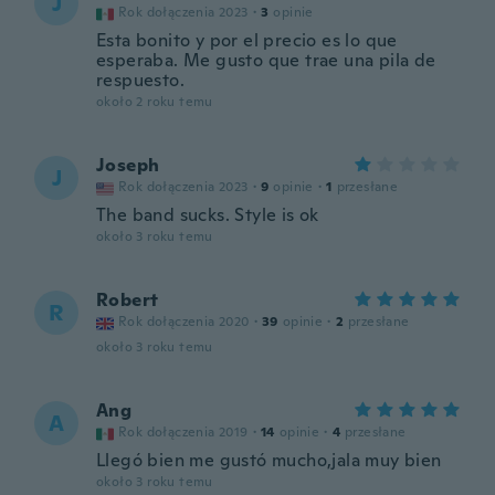
J
Rok dołączenia 2023
·
3
opinie
Esta bonito y por el precio es lo que
esperaba. Me gusto que trae una pila de
respuesto.
około 2 roku temu
Joseph
J
Rok dołączenia 2023
·
9
opinie
·
1
przesłane
The band sucks. Style is ok
około 3 roku temu
Robert
R
Rok dołączenia 2020
·
39
opinie
·
2
przesłane
około 3 roku temu
Ang
A
Rok dołączenia 2019
·
14
opinie
·
4
przesłane
Llegó bien me gustó mucho,jala muy bien
około 3 roku temu