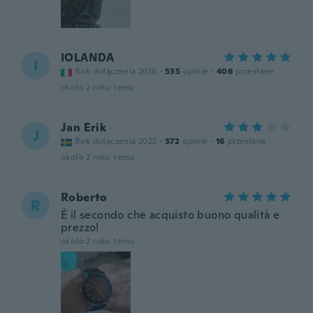
IOLANDA
I
Rok dołączenia 2016
·
535
opinie
·
406
przesłane
około 2 roku temu
Jan Erik
J
Rok dołączenia 2022
·
372
opinie
·
16
przesłane
około 2 roku temu
Roberto
R
È il secondo che acquisto buono qualità e
prezzo!
około 2 roku temu