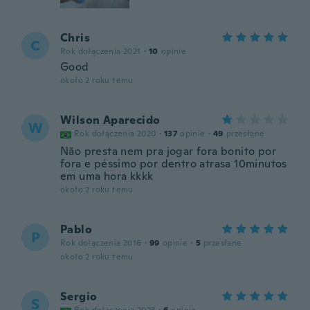
Chris
C
Rok dołączenia 2021
·
10
opinie
Good
około 2 roku temu
Wilson Aparecido
W
Rok dołączenia 2020
·
137
opinie
·
49
przesłane
Não presta nem pra jogar fora bonito por
fora e péssimo por dentro atrasa 10minutos
em uma hora kkkk
około 2 roku temu
Pablo
P
Rok dołączenia 2016
·
99
opinie
·
5
przesłane
około 2 roku temu
Sergio
S