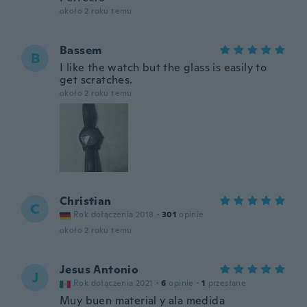
około 2 roku temu
Bassem
B
I like the watch but the glass is easily to
get scratches.
około 2 roku temu
Christian
C
Rok dołączenia 2018
·
301
opinie
około 2 roku temu
Jesus Antonio
J
Rok dołączenia 2021
·
6
opinie
·
1
przesłane
Muy buen material y ala medida