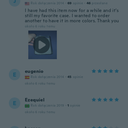
J
Rok dołączenia 2014
·
69
opinie
·
46
przesłane
I have had this item now for a while and it’s
still my favorite case. I wanted to order
another to have it in more colors. Thank you
około 6 roku temu
eugenio
E
Rok dołączenia 2014
·
45
opinie
około 6 roku temu
Ezequiel
E
Rok dołączenia 2019
·
1
opinie
około 6 roku temu