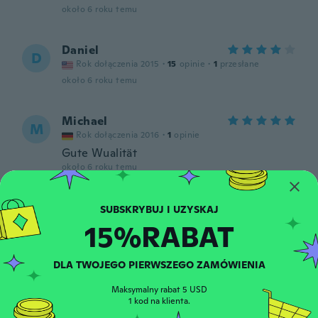
około 6 roku temu
Daniel
D
Rok dołączenia 2015
·
15
opinie
·
1
przesłane
około 6 roku temu
Michael
M
Rok dołączenia 2016
·
1
opinie
Gute Wualität
około 6 roku temu
Philip
P
Rok dołączenia 2016
·
208
opinie
·
10
przesłane
15%RABAT
około 6 roku temu
DLA TWOJEGO PIERWSZEGO ZAMÓWIENIA
Francesca
F
Maksymalny rabat 5 USD
Rok dołączenia 2015
·
13
opinie
·
1
przesłane
1 kod na klienta.
około 6 roku temu