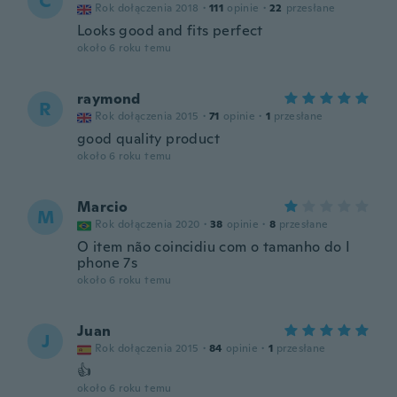
C
Rok dołączenia 2018
·
111
opinie
·
22
przesłane
Looks good and fits perfect
około 6 roku temu
raymond
R
Rok dołączenia 2015
·
71
opinie
·
1
przesłane
good quality product
około 6 roku temu
Marcio
M
Rok dołączenia 2020
·
38
opinie
·
8
przesłane
O item não coincidiu com o tamanho do I
phone 7s
około 6 roku temu
Juan
J
Rok dołączenia 2015
·
84
opinie
·
1
przesłane
👍
około 6 roku temu