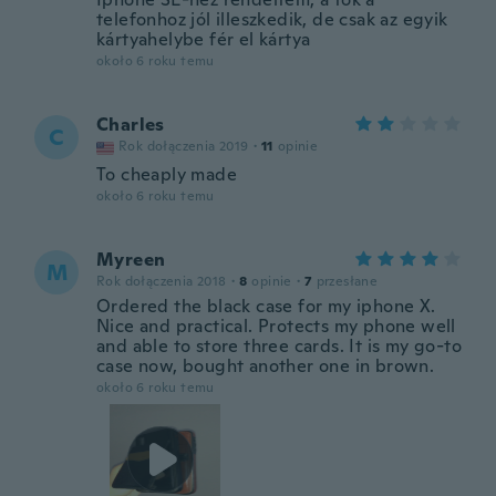
telefonhoz jól illeszkedik, de csak az egyik
kártyahelybe fér el kártya
około 6 roku temu
Charles
C
Rok dołączenia 2019
·
11
opinie
To cheaply made
około 6 roku temu
Myreen
M
Rok dołączenia 2018
·
8
opinie
·
7
przesłane
Ordered the black case for my iphone X.
Nice and practical. Protects my phone well
and able to store three cards. It is my go-to
case now, bought another one in brown.
około 6 roku temu