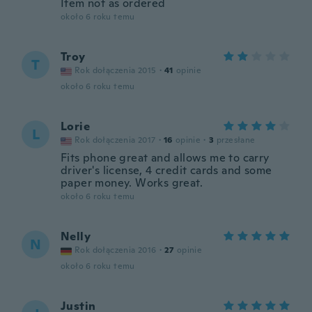
Item not as ordered
około 6 roku temu
Troy
T
Rok dołączenia 2015
·
41
opinie
około 6 roku temu
Lorie
L
Rok dołączenia 2017
·
16
opinie
·
3
przesłane
Fits phone great and allows me to carry
driver's license, 4 credit cards and some
paper money. Works great.
około 6 roku temu
Nelly
N
Rok dołączenia 2016
·
27
opinie
około 6 roku temu
Justin