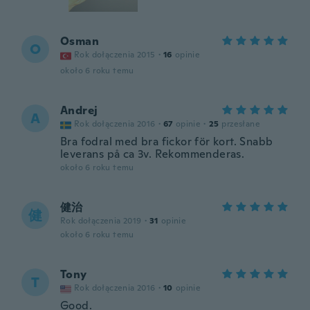
Osman
O
Rok dołączenia 2015
·
16
opinie
około 6 roku temu
Andrej
A
Rok dołączenia 2016
·
67
opinie
·
25
przesłane
Bra fodral med bra fickor för kort. Snabb
leverans på ca 3v. Rekommenderas.
około 6 roku temu
健治
健
Rok dołączenia 2019
·
31
opinie
około 6 roku temu
Tony
T
Rok dołączenia 2016
·
10
opinie
Good.