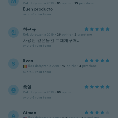
M
Rok dołączenia 2018
·
83
opinie
·
75
przesłane
Buen producto
około 6 roku temu
한근규
한
Rok dołączenia 2019
·
26
opinie
·
2
przesłane
사용던 같은물건 교체재구매..
około 6 roku temu
Sven
S
Rok dołączenia 2019
·
19
opinie
·
3
przesłane
około 6 roku temu
충열
충
Rok dołączenia 2019
·
66
opinie
około 6 roku temu
Aiman
A
Rok dołączenia 2016
·
105
opinie
·
4
przesłane