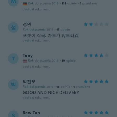
M
Rok dołączenia 2018
·
119
opinie
·
1
przesłane
około 6 roku temu
성완
성
Rok dołączenia 2019
·
17
opinie
포켓이 작음. 카드가 않드러감
około 6 roku temu
Tony
T
Rok dołączenia 2016
·
10
opinie
około 6 roku temu
박진오
박
Rok dołączenia 2019
·
15
opinie
·
1
przesłane
GOOD AND NICE DELIVERY
około 6 roku temu
Saw Tun
S