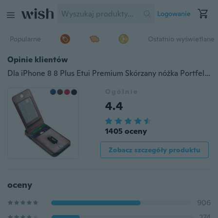
Logowanie
Popularne
Ostatnio wyświetlane
Opinie klientów
Dla iPhone 8 8 Plus Etui Premium Skórzany nóżka Portfel Gniazdo karty Portfel Pokrowiec dla Apple iPhone 7/7 Plus / 6 / 6s / 6 Plus / 6s Plus / 5s / se iPhone X / Samsung Galaxy S8 / S8 Plus / S7 / S7 Edge / S6 / S6 Edge / Samsung Note 8 Cover
Ogólnie
4.4
1405 oceny
Zobacz szczegóły produktu
oceny
906
274