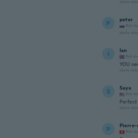
około rok
peter
P
Rok do
około rok
Ian
I
Rok do
YOU sen
około rok
Saya
S
Rok do
Perfect
około rok
Pierre-
P
Rok do