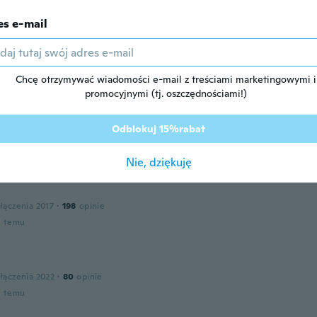
u temu
es e-mail
łączenia 2017
·
22
opinie
Chcę otrzymywać wiadomości e-mail z treściami marketingowymi i
u temu
promocyjnymi (tj. oszczędnościami!)
Odblokuj 15%rabat
łączenia 2020
·
306
opinie
u temu
Nie, dziękuję
łączenia 2017
·
198
opinie
u temu
łączenia 2022
·
80
opinie
u temu