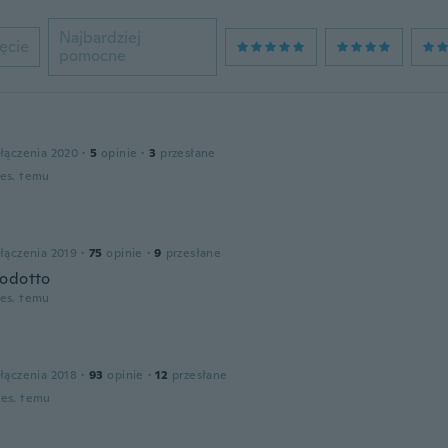
Najbardziej
ęcie
pomocne
łączenia 2020
·
5
opinie
·
3
przesłane
ies. temu
łączenia 2019
·
75
opinie
·
9
przesłane
odotto
ies. temu
łączenia 2018
·
93
opinie
·
12
przesłane
ies. temu