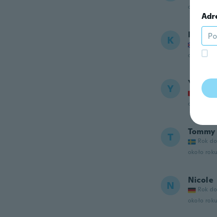
około rok
Adr
Kane
K
Rok do
około rok
Yvonne
Y
Rok do
około rok
Tommy
T
Rok do
około rok
Nicole
N
Rok do
około rok