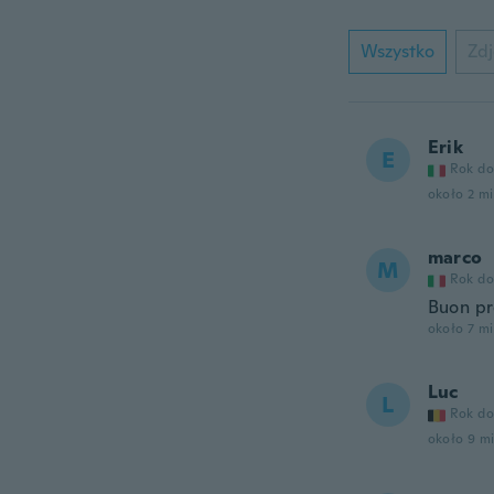
Wszystko
Zdj
Erik
E
Rok do
około 2 m
marco
M
Rok do
Buon pr
około 7 m
Luc
L
Rok do
około 9 m