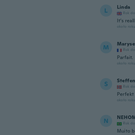
Linda
L
Rok do
It’s real
około rok
Maryse
M
Rok do
Parfait.
około rok
Steffe
S
Rok do
Perfekt 
około rok
NEHO
N
Rok do
Muito 