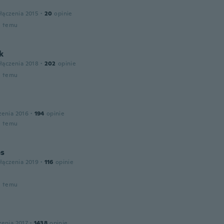
łączenia 2015
·
20
opinie
u temu
k
łączenia 2018
·
202
opinie
u temu
zenia 2016
·
194
opinie
u temu
es
łączenia 2019
·
116
opinie
u temu
l
zenia 2017
·
1438
opinie