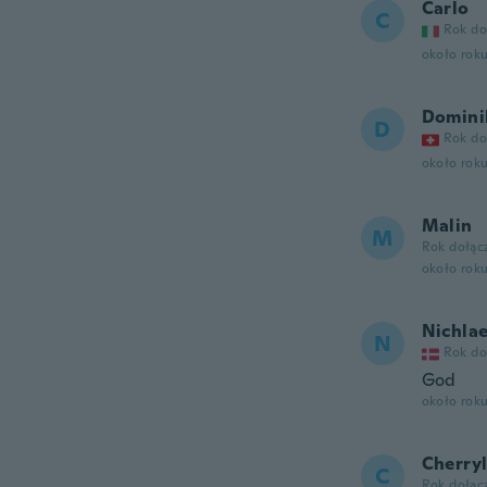
Carlo
C
Rok do
około rok
Domini
D
Rok do
około rok
Malin
M
Rok dołąc
około rok
Nichla
N
Rok do
God
około rok
Cherry
C
Rok dołąc