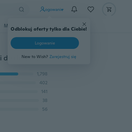
Logowanie
Moda
Przybory dziecięce
Więcej
Odblokuj oferty tylko dla Ciebie!
Logowanie
Najlepsze mody Paski bezpłatne Cinto Feminino Paski do dzianiny Elastyczny pasek Męski płótno Pin Klamra Pasek damski dla miłośników
New to Wish?
Zarejestruj się
1,798
402
141
38
56