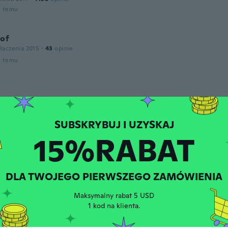
u temu
tof
łączenia 2015
·
43
opinie
u temu
łączenia 2020
·
306
opinie
u temu
15%RABAT
łączenia 2018
·
2
opinie
ent EL produkt og ikke belte.
DLA TWOJEGO PIERWSZEGO ZAMÓWIENIA
u temu
Maksymalny rabat 5 USD
1 kod na klienta.
łączenia 2021
·
174
opinie