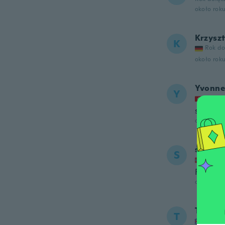
około rok
Krzysz
K
Rok do
około rok
Yvonne
Y
Rok do
super!
około rok
siw
S
Rok do
Fikk ukj
około rok
Tony
T
Rok do