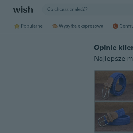
Jump to section
Popularne
Wysyłka ekspresowa
Centru
Opinie kli