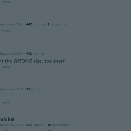
u temu
łączenia 2016
·
447
opinie
·
2
przesłane
u temu
łączenia 2020
·
142
opinie
t the WRONG size. too short.
u temu
łączenia 2020
·
21
opinie
u temu
michel
łączenia 2020
·
345
opinie
·
87
przesłane