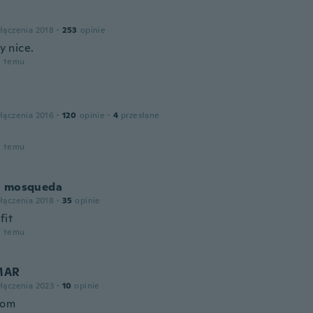
łączenia 2018
·
253
opinie
ly nice.
u temu
łączenia 2016
·
120
opinie
·
4
przesłane
u temu
n mosqueda
łączenia 2018
·
35
opinie
fit
u temu
MAR
łączenia 2023
·
10
opinie
bom