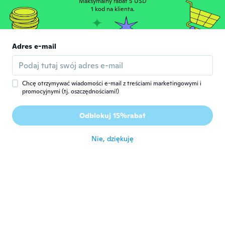
Maksymalny rabat 5 USD
Ciro
1 kod na klienta.
C
Rok dołączenia 2014
·
22
opinie
·
1
przesłane
około 7 roku temu
Adres e-mail
M
M
Rok dołączenia 2017
·
14
opinie
około 7 roku temu
Chcę otrzymywać wiadomości e-mail z treściami marketingowymi i
promocyjnymi (tj. oszczędnościami!)
Paolo
P
Odblokuj 15%rabat
Rok dołączenia 2015
·
20
opinie
około 7 roku temu
Nie, dziękuję
Fernando
F
Rok dołączenia 2016
·
39
opinie
·
27
przesłane
Gostei muito das meias . Muito
confortaveis. Chegou no prazo. Sou de Rio
de janeiro - Brasil
około 7 roku temu