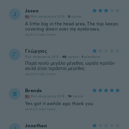
Jason
J
Rok dołączenia 2018
·
9
opinie
A little big in the head area. The top keeps
covering down over my eyebrows.
około 5 roku temu
Γεώργιος
Γ
Rok dołączenia 2015
·
40
opinie
·
1
przesłane
Παρά πολύ μεγάλο μέγεθος ωραίο προϊόν
απλά είναι τεράστιο μεγεθος
około 5 roku temu
Brenda
B
Rok dołączenia 2018
·
16
opinie
Yes got it awhile ago thank you
około 5 roku temu
Jonathan