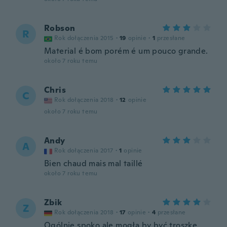
Robson
R
Rok dołączenia 2015
·
19
opinie
·
1
przesłane
Material é bom porém é um pouco grande.
około 7 roku temu
Chris
C
Rok dołączenia 2018
·
12
opinie
około 7 roku temu
Andy
A
Rok dołączenia 2017
·
1
opinie
Bien chaud mais mal taillé
około 7 roku temu
Zbik
Z
Rok dołączenia 2018
·
17
opinie
·
4
przesłane
Ogólnie spoko ale mogła by być troszkę