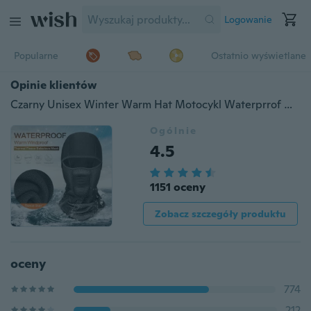
Logowanie
Popularne
Ostatnio wyświetlane
Opinie klientów
Czarny Unisex Winter Warm Hat Motocykl Waterprrof Wiatroodporna maska na szyję Kask na szyję Czapki dla mężczyzn Kobiety Sport Rower Termiczna Polarowa kominiarka Kapelusz
Ogólnie
4.5
1151 oceny
Zobacz szczegóły produktu
oceny
774
212