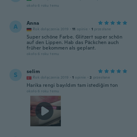
około 6 roku temu
Anna
A
Rok dołączenia 2019
·
11
opinie
·
1
przesłane
Super schöne Farbe. Glitzert super schön
auf den Lippen. Hab das Päckchen auch
früher bekommen als geplant.
około 6 roku temu
selim
S
Rok dołączenia 2019
·
1
opinie
·
2
przesłane
Harika rengi bayıldım tam istediğim ton
około 6 roku temu