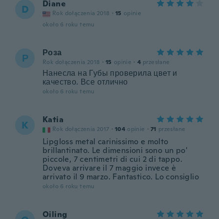
Diane
D
Rok dołączenia 2018
·
15
opinie
około 6 roku temu
Роза
Р
Rok dołączenia 2018
·
15
opinie
·
4
przesłane
Нанесла на Губы проверила цвет и
качество. Все отлично
około 6 roku temu
Katia
K
Rok dołączenia 2017
·
104
opinie
·
71
przesłane
Lipgloss metal carinissimo e molto
brillantinato. Le dimensioni sono un po'
piccole, 7 centimetri di cui 2 di tappo.
Doveva arrivare il 7 maggio invece è
arrivato il 9 marzo. Fantastico. Lo consiglio
około 6 roku temu
Oiling