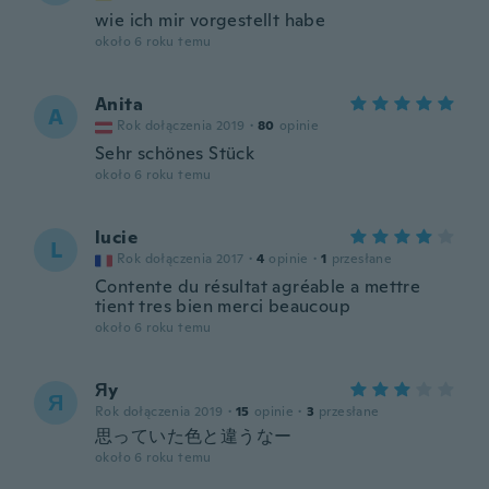
wie ich mir vorgestellt habe
około 6 roku temu
Anita
A
Rok dołączenia 2019
·
80
opinie
Sehr schönes Stück
około 6 roku temu
lucie
L
Rok dołączenia 2017
·
4
opinie
·
1
przesłane
Contente du résultat agréable a mettre
tient tres bien merci beaucoup
około 6 roku temu
Яy
Я
Rok dołączenia 2019
·
15
opinie
·
3
przesłane
思っていた色と違うなー
około 6 roku temu