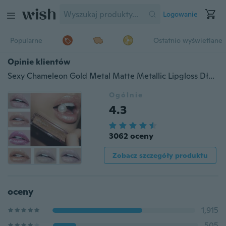
Logowanie
Popularne
Ostatnio wyświetlane
Opinie klientów
Sexy Chameleon Gold Metal Matte Metallic Lipgloss Długotrwały wodoodporny płynny szminka Shimmer Diamond Gillter Pearl Color Lip Makeup baume l vres Teinte des l vres Rouge l vres Le gloss fard des l vres Brillance l vres
Ogólnie
4.3
3062 oceny
Zobacz szczegóły produktu
oceny
1,915
505