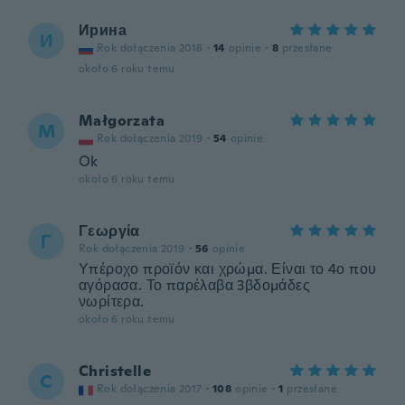
Ирина
И
Rok dołączenia 2018
·
14
opinie
·
8
przesłane
około 6 roku temu
Małgorzata
M
Rok dołączenia 2019
·
54
opinie
Ok
około 6 roku temu
Γεωργία
Γ
Rok dołączenia 2019
·
56
opinie
Υπέροχο προϊόν και χρώμα. Είναι το 4ο που
αγόρασα. Το παρέλαβα 3βδομάδες
νωρίτερα.
około 6 roku temu
Christelle
C
Rok dołączenia 2017
·
108
opinie
·
1
przesłane