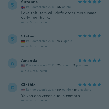
Suzanne
S
Rok dołączenia 2018
·
55
opinie
Love this item will defo order more came
early too thanks
około 6 roku temu
Stefan
S
Rok dołączenia 2016
·
163
opinie
około 6 roku temu
Amanda
A
Rok dołączenia 2019
·
73
opinie
·
9
przesłane
około 6 roku temu
Cinthia
C
Rok dołączenia 2017
·
30
opinie
·
16
przesłane
Ya van dos veces que lo compro
około 6 roku temu