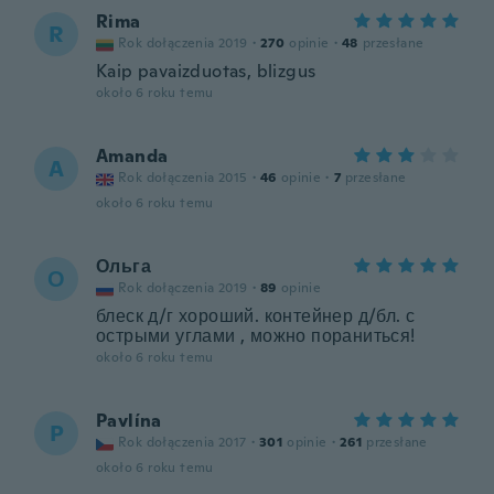
Rima
R
Rok dołączenia 2019
·
270
opinie
·
48
przesłane
Kaip pavaizduotas, blizgus
około 6 roku temu
Amanda
A
Rok dołączenia 2015
·
46
opinie
·
7
przesłane
około 6 roku temu
Ольга
О
Rok dołączenia 2019
·
89
opinie
блеск д/г хороший. контейнер д/бл. с
острыми углами , можно пораниться!
około 6 roku temu
Pavlína
P
Rok dołączenia 2017
·
301
opinie
·
261
przesłane
około 6 roku temu