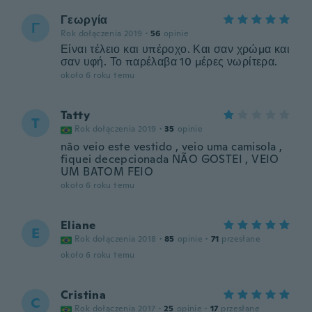
Γεωργία
Γ
Rok dołączenia 2019
·
56
opinie
Είναι τέλειο και υπέροχο. Και σαν χρώμα και
σαν υφή. Το παρέλαβα 10 μέρες νωρίτερα.
około 6 roku temu
Tatty
T
Rok dołączenia 2019
·
35
opinie
não veio este vestido , veio uma camisola ,
fiquei decepcionada NÃO GOSTEI , VEIO
UM BATOM FEIO
około 6 roku temu
Eliane
E
Rok dołączenia 2018
·
85
opinie
·
71
przesłane
około 6 roku temu
Cristina
C
Rok dołączenia 2017
·
25
opinie
·
17
przesłane