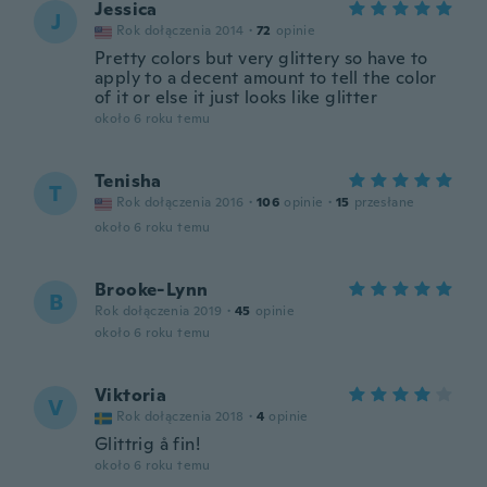
Jessica
J
Rok dołączenia 2014
·
72
opinie
Pretty colors but very glittery so have to
apply to a decent amount to tell the color
of it or else it just looks like glitter
około 6 roku temu
Tenisha
T
Rok dołączenia 2016
·
106
opinie
·
15
przesłane
około 6 roku temu
Brooke-Lynn
B
Rok dołączenia 2019
·
45
opinie
około 6 roku temu
Viktoria
V
Rok dołączenia 2018
·
4
opinie
Glittrig å fin!
około 6 roku temu