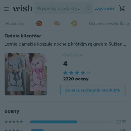
Logowanie
Popularne
Ostatnio wyświetlane
Opinie klientów
Letnie damskie koszule nocne z krótkim rękawem Sukienka z kreskówek z nadrukiem na noc
Ogólnie
4
2220 oceny
Zobacz szczegóły produktu
oceny
1,269
335