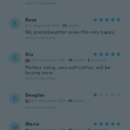
około 3 roku temu
Rose
R
Rok dołączenia 2022
·
35
opinie
My granddaughter loves this very happy
około 3 roku temu
Stu
S
Rok dołączenia 2018
·
78
opinie
·
3
przesłane
Perfect sizing, very soft cotton, will be
buying more
około 3 roku temu
Douglas
D
Rok dołączenia 2022
·
62
opinie
około 3 roku temu
Maria
M
Rok dołączenia 2019
·
54
opinie
·
2
przesłane