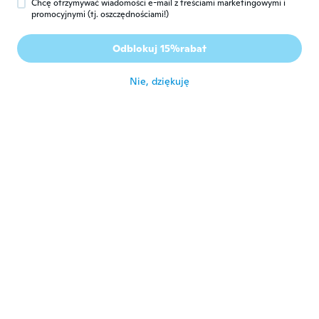
Chcę otrzymywać wiadomości e-mail z treściami marketingowymi i
promocyjnymi (tj. oszczędnościami!)
Julie
J
Odblokuj 15%rabat
Rok dołączenia 2015
·
39
opinie
około 3 roku temu
Nie, dziękuję
Ryan
R
Rok dołączenia 2019
·
29
opinie
·
2
przesłane
Exactly the same.very happy with shirt.will
buy from again
około 3 roku temu
Wendy
W
Rok dołączenia 2019
·
138
opinie
około 3 roku temu
Marilyn
M
Rok dołączenia 2020
·
30
opinie
·
6
przesłane
Marilyn Harrison 13windermere Rood