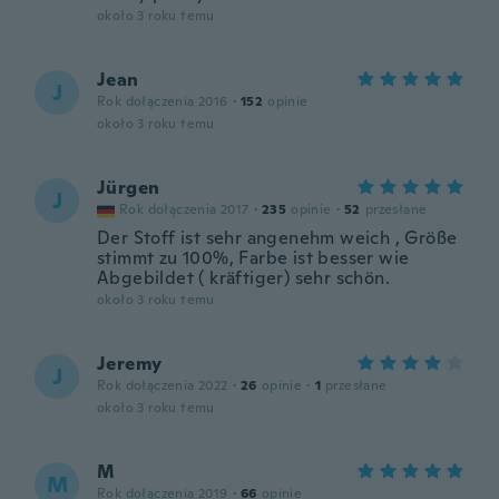
około 3 roku temu
Jean
J
Rok dołączenia 2016
·
152
opinie
około 3 roku temu
Jürgen
J
Rok dołączenia 2017
·
235
opinie
·
52
przesłane
Der Stoff ist sehr angenehm weich , Größe
stimmt zu 100%, Farbe ist besser wie
Abgebildet ( kräftiger) sehr schön.
około 3 roku temu
Jeremy
J
Rok dołączenia 2022
·
26
opinie
·
1
przesłane
około 3 roku temu
M
M
Rok dołączenia 2019
·
66
opinie