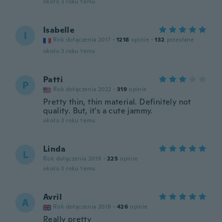
około 3 roku temu
Isabelle
I
Rok dołączenia 2017
·
1218
opinie
·
132
przesłane
około 3 roku temu
Patti
P
Rok dołączenia 2022
·
319
opinie
Pretty thin, thin material. Definitely not
quality. But, it's a cute jammy.
około 3 roku temu
Linda
L
Rok dołączenia 2019
·
225
opinie
około 3 roku temu
Avril
A
Rok dołączenia 2018
·
426
opinie
Really pretty