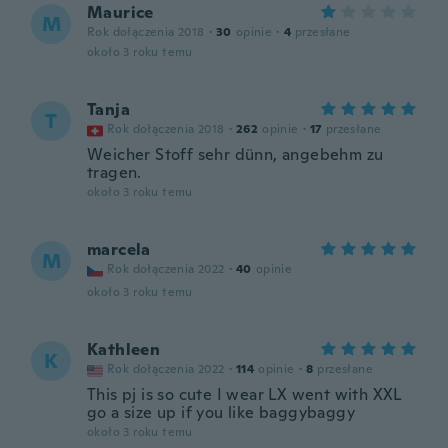
Maurice
M
Rok dołączenia 2018
·
30
opinie
·
4
przesłane
około 3 roku temu
Tanja
T
Rok dołączenia 2018
·
262
opinie
·
17
przesłane
Weicher Stoff sehr dünn, angebehm zu
tragen.
około 3 roku temu
marcela
M
Rok dołączenia 2022
·
40
opinie
około 3 roku temu
Kathleen
K
Rok dołączenia 2022
·
114
opinie
·
8
przesłane
This pj is so cute I wear LX went with XXL
go a size up if you like baggybaggy
około 3 roku temu