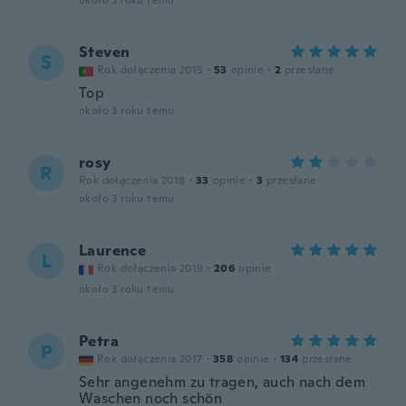
około 3 roku temu
Steven
S
Rok dołączenia 2015
·
53
opinie
·
2
przesłane
Top
około 3 roku temu
rosy
R
Rok dołączenia 2018
·
33
opinie
·
3
przesłane
około 3 roku temu
Laurence
L
Rok dołączenia 2019
·
206
opinie
około 3 roku temu
Petra
P
Rok dołączenia 2017
·
358
opinie
·
134
przesłane
Sehr angenehm zu tragen, auch nach dem
Waschen noch schön