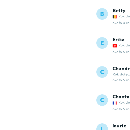
Betty
B
Rok do
około 4 r
Erika
E
Rok do
około 5 r
Chandr
C
Rok dołąc
około 5 r
Chanta
C
Rok do
około 5 r
laurie
L