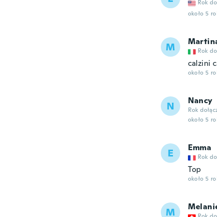
Rok do
około 5 r
Martin
M
Rok do
calzini 
około 5 r
Nancy
N
Rok dołąc
około 5 r
Emma
E
Rok do
Top
około 5 r
Melani
M
Rok do