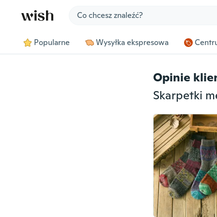
Jump to section
Popularne
Wysyłka ekspresowa
Centru
Opinie kli