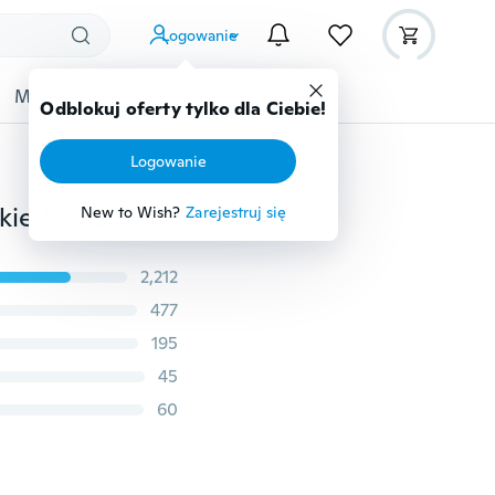
Logowanie
Moda
Przybory dziecięce
Więcej
Odblokuj oferty tylko dla Ciebie!
Logowanie
Skarpetki męskie bawełniane jesienne i zimowe damskie Marls Color National w tubie
New to Wish?
Zarejestruj się
2,212
477
195
45
60