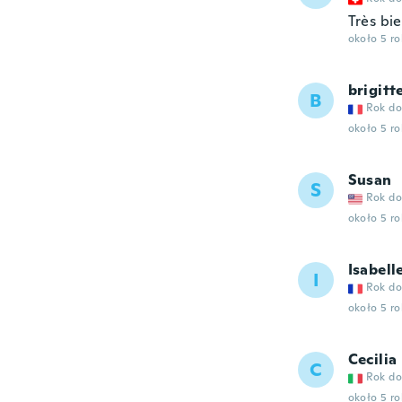
Très bi
około 5 r
brigitt
B
Rok do
około 5 r
Susan
S
Rok do
około 5 r
Isabell
I
Rok do
około 5 r
Cecilia
C
Rok do
około 5 r