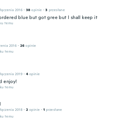
łączenia 2016
·
38
opinie
·
3
przesłane
 ordered blue but got gree but I shall keep it
oku temu
zenia 2016
·
26
opinie
oku temu
łączenia 2019
·
4
opinie
d enjoy!
oku temu
d
łączenia 2018
·
2
opinie
·
1
przesłane
oku temu