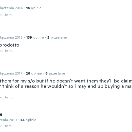
łączenia 2014
·
14
opinie
oku temu
łączenia 2015
·
159
opinie
·
2
przesłane
prodotto
oku temu
a
łączenia 2017
·
26
opinie
·
8
przesłane
them for my s/o but if he doesn't want them they'll be cla
t think of a reason he wouldn't so I may end up buying a ma
oku temu
e
zenia 2019
·
24
opinie
oku temu