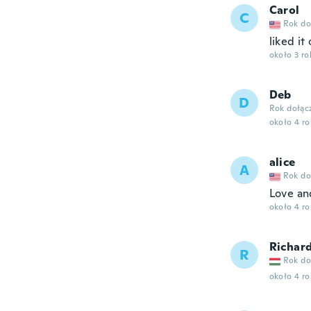
Carol
C
Rok do
liked it
około 3 r
Deb
D
Rok dołąc
około 4 r
alice
A
Rok do
Love an
około 4 r
Richar
R
Rok do
około 4 r