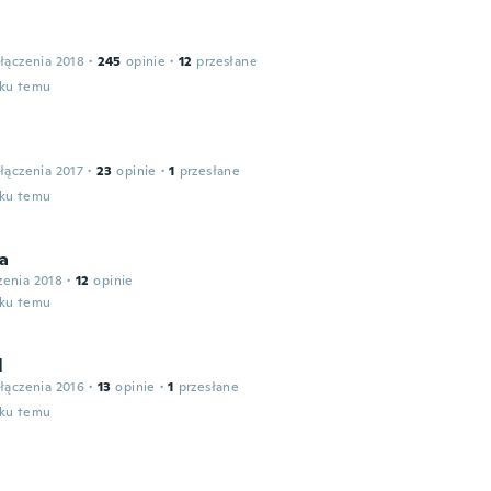
łączenia 2018
·
245
opinie
·
12
przesłane
oku temu
łączenia 2017
·
23
opinie
·
1
przesłane
oku temu
a
zenia 2018
·
12
opinie
oku temu
l
łączenia 2016
·
13
opinie
·
1
przesłane
oku temu