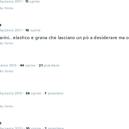
łączenia 2017
·
11
opinie
oku temu
a
łączenia 2017
·
10
opinie
carini.. elastico e grana che lasciano un pò a desiderare ma 
oku temu
zenia 2019
·
44
opinie
·
21
przesłane
oku temu
łączenia 2015
·
36
opinie
·
7
przesłane
oku temu
e
łączenia 2020
·
10
opinie
·
2
przesłane