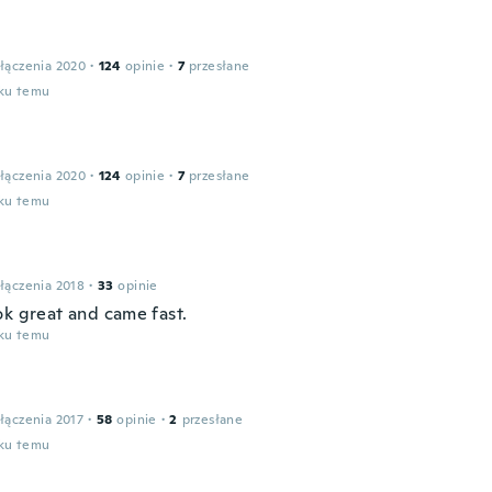
łączenia 2020
·
124
opinie
·
7
przesłane
oku temu
łączenia 2020
·
124
opinie
·
7
przesłane
oku temu
łączenia 2018
·
33
opinie
ok great and came fast.
oku temu
łączenia 2017
·
58
opinie
·
2
przesłane
oku temu