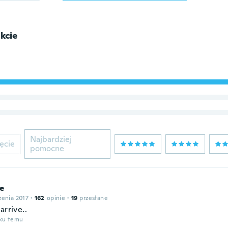
kcie
Najbardziej
ęcie
pomocne
e
zenia 2017
·
162
opinie
·
19
przesłane
arrive..
oku temu