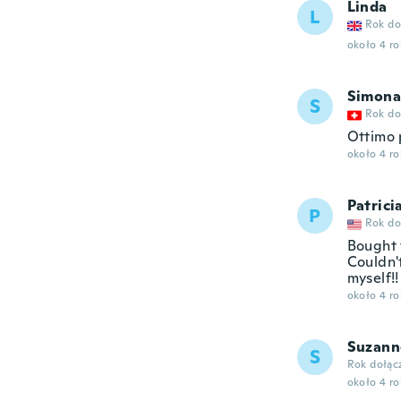
Linda
L
Rok do
około 4 r
Simona
S
Rok do
Ottimo 
około 4 r
Patrici
P
Rok do
Bought 
Couldn'
myself!!
około 4 r
Suzann
S
Rok dołąc
około 4 r