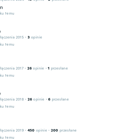
en
oku temu
e
łączenia 2015
·
3
opinie
oku temu
łączenia 2017
·
26
opinie
·
1
przesłane
oku temu
e
łączenia 2018
·
26
opinie
·
6
przesłane
oku temu
łączenia 2019
·
450
opinie
·
200
przesłane
oku temu