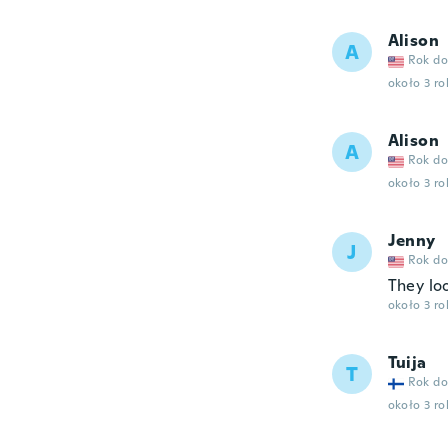
Alison
A
Rok do
około 3 r
Alison
A
Rok do
około 3 r
Jenny
J
Rok do
They lo
około 3 r
Tuija
T
Rok do
około 3 r