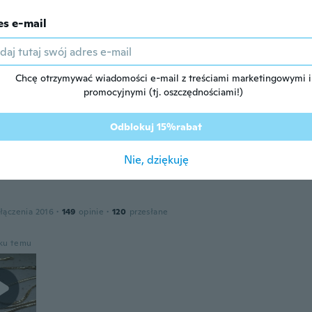
oku temu
es e-mail
łączenia 2018
·
11
opinie
·
1
przesłane
ce
Chcę otrzymywać wiadomości e-mail z treściami marketingowymi i
oku temu
promocyjnymi (tj. oszczędnościami!)
Odblokuj 15%rabat
łączenia 2018
·
79
opinie
·
1
przesłane
oku temu
Nie, dziękuję
łączenia 2016
·
149
opinie
·
120
przesłane
oku temu