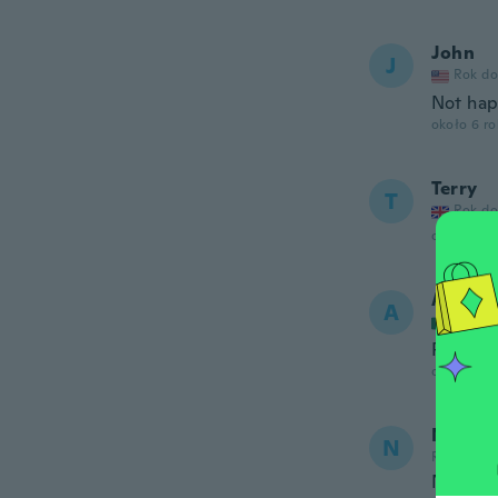
John
J
Rok do
Not hap
około 6 r
Terry
T
Rok do
około 6 r
Arturo
A
Rok do
Perfect
około 6 r
NameDe
N
Rok dołąc
Nice