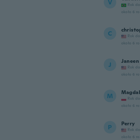
V
Rok do
około 6 r
christ
C
Rok do
około 6 r
Janeen
J
Rok do
około 6 r
Magdal
M
Rok do
około 6 r
Perry
P
Rok do
około 6 r