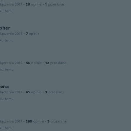
łączenia 2017
·
26
opinie
·
1
przesłane
oku temu
opher
łączenia 2018
·
7
opinie
oku temu
łączenia 2015
·
56
opinie
·
12
przesłane
oku temu
ena
łączenia 2017
·
45
opinie
·
3
przesłane
oku temu
łączenia 2017
·
288
opinie
·
5
przesłane
oku temu