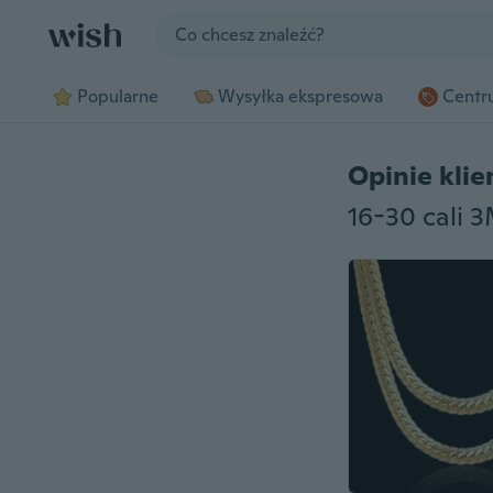
Jump to section
Popularne
Wysyłka ekspresowa
Centru
Opinie kli