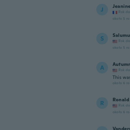
Jeanin
J
Rok do
około 5 r
Salumu
S
Rok do
około 5 r
Autum
A
Rok do
This wa
około 6 r
Ronald
R
Rok do
około 6 r
Vander