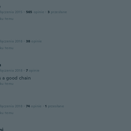
e
łączenia 2015
·
565
opinie
·
3
przesłane
oku temu
łączenia 2018
·
38
opinie
oku temu
n
łączenia 2018
·
7
opinie
s a good chain
oku temu
łączenia 2018
·
74
opinie
·
1
przesłane
oku temu
ni