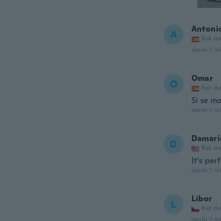
Antoni
A
Rok do
około 7 r
Omar
O
Rok do
Si se m
około 7 r
Damari
D
Rok do
It’s per
około 7 r
Libor
L
Rok do
około 7 r