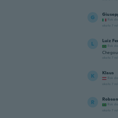
Giusep
G
Rok do
około 7 r
Luiz F
L
Rok do
Chegou 
około 7 r
Klaus
K
Rok do
około 7 r
Robso
R
Rok do
około 7 r