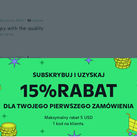
łączenia 2018
·
10
opinie
py with the quality
oku temu
łączenia 2017
·
7
opinie
oku temu
15%RABAT
łączenia 2017
·
8
opinie
·
6
przesłane
o
oku temu
DLA TWOJEGO PIERWSZEGO ZAMÓWIENIA
Maksymalny rabat 5 USD
leted
1 kod na klienta.
zenia 2017
·
95
opinie
·
3
przesłane