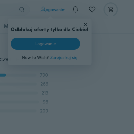
Logowanie
Moda
Przybory dziecięce
Więcej
Odblokuj oferty tylko dla Ciebie!
Logowanie
16-30 cali 3MM Unisex Wedding Punk Style Długi Tłoczenie Biżuteria Naszyjnik Łańcuch Obojczyka Węża
New to Wish?
Zarejestruj się
790
266
213
96
209