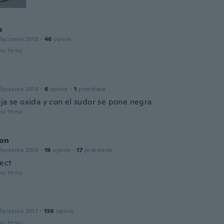
o
łączenia 2018
·
46
opinie
oku temu
łączenia 2018
·
6
opinie
·
1
przesłane
oja se oxida y con el sudor se pone negra
oku temu
on
łączenia 2018
·
19
opinie
·
17
przesłane
fect
oku temu
łączenia 2017
·
136
opinie
oku temu