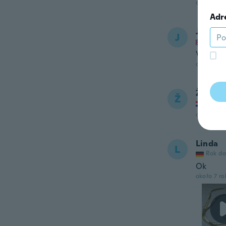
około 6 r
Adr
John
J
Rok do
Very ni
około 6 r
Željko
Ž
Rok do
około 7 r
Linda
L
Rok do
Ok
około 7 r