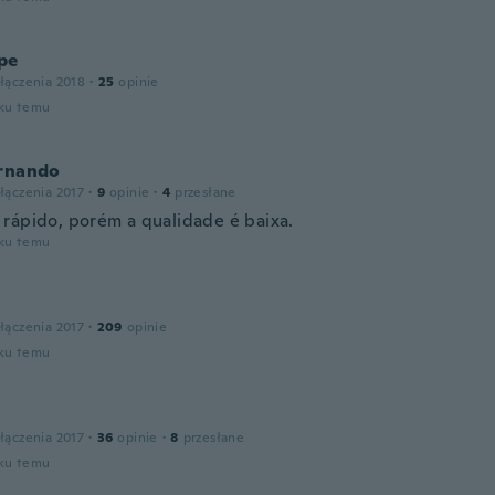
pe
łączenia 2018
·
25
opinie
oku temu
ernando
łączenia 2017
·
9
opinie
·
4
przesłane
rápido, porém a qualidade é baixa.
oku temu
łączenia 2017
·
209
opinie
oku temu
n
łączenia 2017
·
36
opinie
·
8
przesłane
oku temu