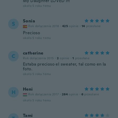
My Daughter LOVED it!
około 5 roku temu
Sonia
S
Rok dołączenia 2018
·
425
opinie
·
14
przesłane
Precioso
około 5 roku temu
catherine
C
Rok dołączenia 2015
·
2
opinie
·
1
przesłane
Estaba precioso el sweater, tal como en la
foto.
około 5 roku temu
Heni
H
Rok dołączenia 2017
·
284
opinie
·
6
przesłane
około 5 roku temu
Tami