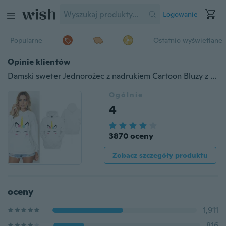
Logowanie
Popularne
Ostatnio wyświetlane
Opinie klientów
Damski sweter Jednorożec z nadrukiem Cartoon Bluzy z kapturem Pary Bluzy Sweter sweter z kieszeniami
Ogólnie
4
3870 oceny
Zobacz szczegóły produktu
oceny
1,911
816