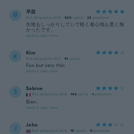
早苗
早
Rok dołączenia 2019
·
520
opinie
·
23
przesłane
生地もしっかりしていて軽く着心地も悪く無
かったです。
około 5 roku temu
Kim
K
Rok dołączenia 2017
·
41
opinie
Fun but very thin
około 5 roku temu
Sabine
S
Rok dołączenia 2018
·
145
opinie
·
1
przesłane
Bien.
około 5 roku temu
John
J
Rok dołączenia 2016
·
15
opinie
·
4
przesłane