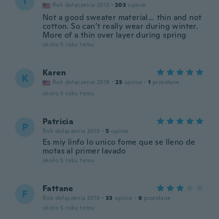
T
Rok dołączenia 2013
·
203
opinie
Not a good sweater material… thin and not
cotton. So can’t really wear during winter.
More of a thin over layer during spring
około 5 roku temu
Karen
K
Rok dołączenia 2018
·
23
opinie
·
1
przesłane
około 5 roku temu
Patricia
P
Rok dołączenia 2019
·
5
opinie
Es miy linfo lo unico fome que se lleno de
motas al primer lavado
około 5 roku temu
Fattane
F
Rok dołączenia 2019
·
33
opinie
·
9
przesłane
około 5 roku temu