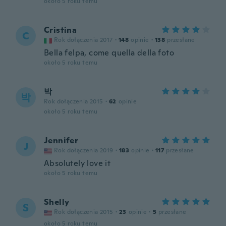
około 5 roku temu
Cristina
C
Rok dołączenia 2017
·
148
opinie
·
138
przesłane
Bella felpa, come quella della foto
około 5 roku temu
박
박
Rok dołączenia 2015
·
62
opinie
około 5 roku temu
Jennifer
J
Rok dołączenia 2019
·
183
opinie
·
117
przesłane
Absolutely love it
około 5 roku temu
Shelly
S
Rok dołączenia 2015
·
23
opinie
·
5
przesłane
około 5 roku temu