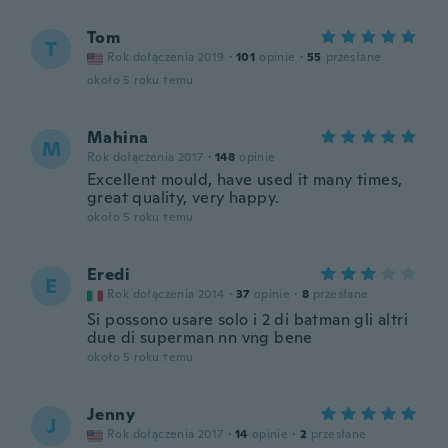
Tom
T
Rok dołączenia 2019
·
101
opinie
·
55
przesłane
około 5 roku temu
Mahina
M
Rok dołączenia 2017
·
148
opinie
Excellent mould, have used it many times,
great quality, very happy.
około 5 roku temu
Eredi
E
Rok dołączenia 2014
·
37
opinie
·
8
przesłane
Si possono usare solo i 2 di batman gli altri
due di superman nn vng bene
około 5 roku temu
Jenny
J
Rok dołączenia 2017
·
14
opinie
·
2
przesłane