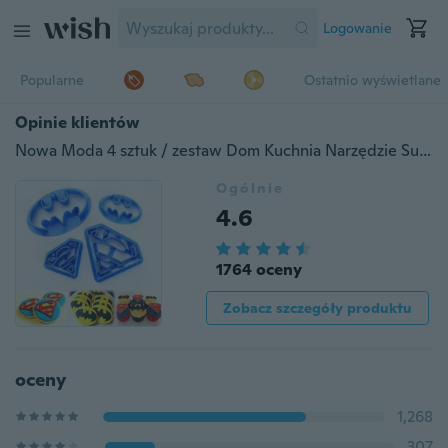
Logowanie
Popularne
Ostatnio wyświetlane
Opinie klientów
Nowa Moda 4 sztuk / zestaw Dom Kuchnia Narzędzie Superman Batman W Kształcie Batman Herbatniki Ciasto Ciasto Cookie Mold Kremówka Cutter Ciasto Formy Dekorowanie
Ogólnie
4.6
1764 oceny
Zobacz szczegóły produktu
oceny
1,268
307