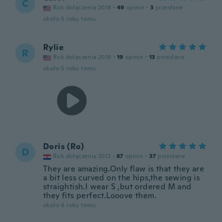
C
Rok dołączenia 2018
·
49
opinie
·
3
przesłane
około 5 roku temu
Rylie
R
Rok dołączenia 2018
·
19
opinie
·
13
przesłane
około 5 roku temu
Doris (Ro)
D
Rok dołączenia 2012
·
87
opinie
·
37
przesłane
They are amazing.Only flaw is that they are
a bit less curved on the hips,the sewing is
straightish.I wear S ,but ordered M and
they fits perfect.Looove them.
około 6 roku temu