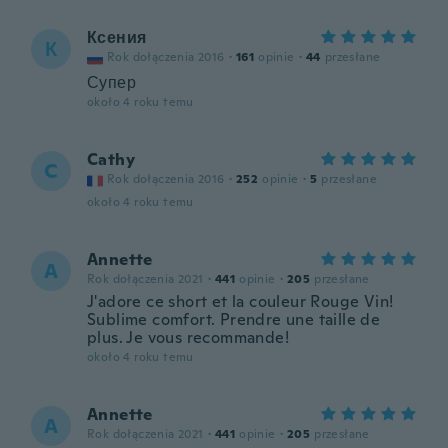
Ксения
К
Rok dołączenia 2016
·
161
opinie
·
44
przesłane
Супер
około 4 roku temu
Cathy
C
Rok dołączenia 2016
·
252
opinie
·
5
przesłane
około 4 roku temu
Annette
A
Rok dołączenia 2021
·
441
opinie
·
205
przesłane
J'adore ce short et la couleur Rouge Vin!
Sublime comfort. Prendre une taille de
plus. Je vous recommande!
około 4 roku temu
Annette
A
Rok dołączenia 2021
·
441
opinie
·
205
przesłane