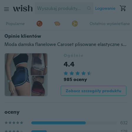
Logowanie
Popularne
Ostatnio wyświetlane
Opinie klientów
Moda damska flanelowe Caroset plisowane elastyczne spodenki z wysokim stanem
Ogólnie
4.4
985 oceny
Zobacz szczegóły produktu
oceny
632
178