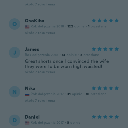
około 7 roku temu
OsoKiba
O
Rok dołączenia 2018
·
122
opinie
·
1
przesłane
około 7 roku temu
James
J
Rok dołączenia 2018
·
13
opinie
·
2
przesłane
Great shorts once I convinced the wife
they were to be worn high waisted!
około 7 roku temu
Nika
N
Rok dołączenia 2017
·
31
opinie
·
10
przesłane
około 7 roku temu
Daniel
D
Rok dołączenia 2017
·
3
opinie