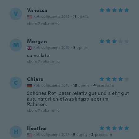
Vanessa
V
Rok dołączenia 2013
·
11
opinie
około 7 roku temu
Morgan
M
Rok dołączenia 2019
·
3
opinie
came late
około 7 roku temu
Chiara
C
Rok dołączenia 2018
·
18
opinie
·
4
przesłane
Schönes Rot, passt relativ gut und sieht gut
aus, natürlich etwas knapp aber im
Rahmen.
około 7 roku temu
Heather
H
Rok dołączenia 2017
·
8
opinie
·
2
przesłane