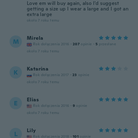
Love em will buy again, also I'd suggest
getting a size up I wear a large and I got an
extra large
około 7 roku temu
Mirela
M
Rok dołączenia 2016
·
207
opinie
·
5
przesłane
około 7 roku temu
Katarína
K
Rok dołączenia 2017
·
23
opinie
około 7 roku temu
Elias
E
Rok dołączenia 2016
·
9
opinie
około 7 roku temu
Lily
L
Rok dołączenia 2018
·
101
opinie