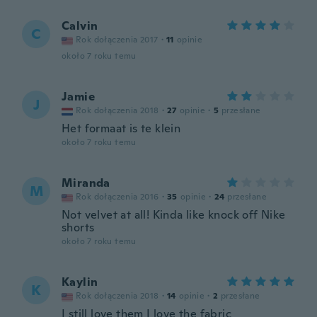
Calvin
C
Rok dołączenia 2017
·
11
opinie
około 7 roku temu
Jamie
J
Rok dołączenia 2018
·
27
opinie
·
5
przesłane
Het formaat is te klein
około 7 roku temu
Miranda
M
Rok dołączenia 2016
·
35
opinie
·
24
przesłane
Not velvet at all! Kinda like knock off Nike
shorts
około 7 roku temu
Kaylin
K
Rok dołączenia 2018
·
14
opinie
·
2
przesłane
I still love them I love the fabric