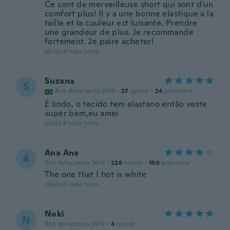
Ce sont de merveilleuse short qui sont d'un
comfort plus! Il y a une bonne elastique a la
taille et la couleur est luisante. Prendre
une grandeur de plus. Je recommande
fortement. 2e paire acheter!
około 4 roku temu
Suzana
S
Rok dołączenia 2019
·
27
opinie
·
24
przesłane
É lindo, o tecido tem elastano então veste
super bem,eu amei
około 4 roku temu
Ana Ana
A
Rok dołączenia 2019
·
228
opinie
·
150
przesłane
The one that I hot is white
około 5 roku temu
Noki
N
Rok dołączenia 2015
·
4
opinie