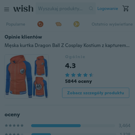
Logowanie
Popularne
Ostatnio wyświetlane
Opinie klientów
Męska kurtka Dragon Ball Z Cosplay Kostium z kapturem Bluzy Rozpinany kardigan Goku Kame Symbol Casual Kurtka baseballowa
Ogólnie
4.3
5844 oceny
Zobacz szczegóły produktu
oceny
3,464
1,328