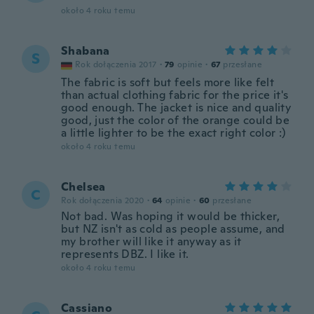
około 4 roku temu
Shabana
S
Rok dołączenia 2017
·
79
opinie
·
67
przesłane
The fabric is soft but feels more like felt
than actual clothing fabric for the price it's
good enough. The jacket is nice and quality
good, just the color of the orange could be
a little lighter to be the exact right color :)
około 4 roku temu
Chelsea
C
Rok dołączenia 2020
·
64
opinie
·
60
przesłane
Not bad. Was hoping it would be thicker,
but NZ isn't as cold as people assume, and
my brother will like it anyway as it
represents DBZ. I like it.
około 4 roku temu
Cassiano