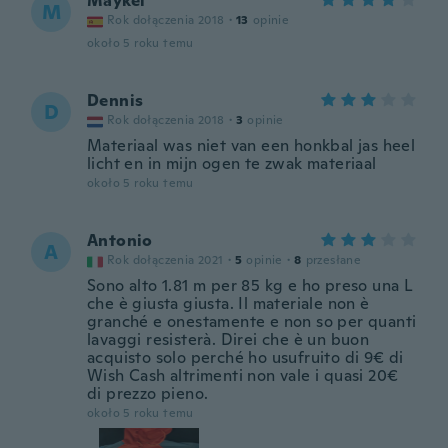
Maykel
M
Rok dołączenia 2018
·
13
opinie
około 5 roku temu
Dennis
D
Rok dołączenia 2018
·
3
opinie
Materiaal was niet van een honkbal jas heel
licht en in mijn ogen te zwak materiaal
około 5 roku temu
Antonio
A
Rok dołączenia 2021
·
5
opinie
·
8
przesłane
Sono alto 1.81 m per 85 kg e ho preso una L
che è giusta giusta. Il materiale non è
granché e onestamente e non so per quanti
lavaggi resisterà. Direi che è un buon
acquisto solo perché ho usufruito di 9€ di
Wish Cash altrimenti non vale i quasi 20€
di prezzo pieno.
około 5 roku temu