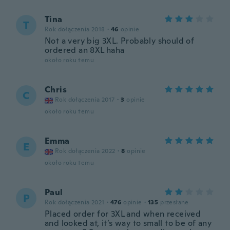
Tina
T
Rok dołączenia 2018
·
46
opinie
Not a very big 3XL. Probably should of
ordered an 8XL haha
około roku temu
Chris
C
Rok dołączenia 2017
·
3
opinie
około roku temu
Emma
E
Rok dołączenia 2022
·
8
opinie
około roku temu
Paul
P
Rok dołączenia 2021
·
476
opinie
·
135
przesłane
Placed order for 3XL and when received
and looked at, it’s way to small to be of any