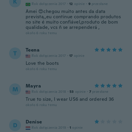
K
Rok dołączenia 2017
·
12
opinie
·
9
przesłane
Amei 😍chegou muito antes da data
prevista,,eu continue comprando produtos
no site é muito confiável,produto de bom
qualidade, vcs ñ se arrependerá ,
około 6 roku temu
Teena
T
Rok dołączenia 2017
·
17
opinie
Love the boots
około 6 roku temu
Mayra
M
Rok dołączenia 2018
·
53
opinie
·
7
przesłane
True to size, I wear US6 and ordered 36
około 6 roku temu
Denise
D
Rok dołączenia 2019
·
1
opinie