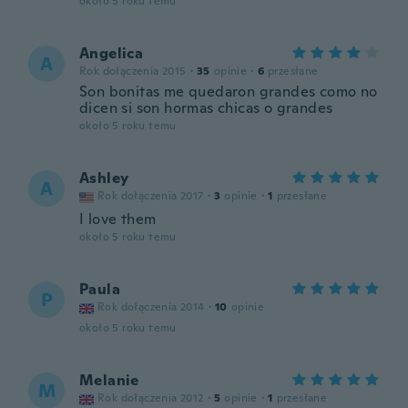
około 5 roku temu
Angelica
A
Rok dołączenia 2015
·
35
opinie
·
6
przesłane
Son bonitas me quedaron grandes como no
dicen si son hormas chicas o grandes
około 5 roku temu
Ashley
A
Rok dołączenia 2017
·
3
opinie
·
1
przesłane
I love them
około 5 roku temu
Paula
P
Rok dołączenia 2014
·
10
opinie
około 5 roku temu
Melanie
M
Rok dołączenia 2012
·
5
opinie
·
1
przesłane