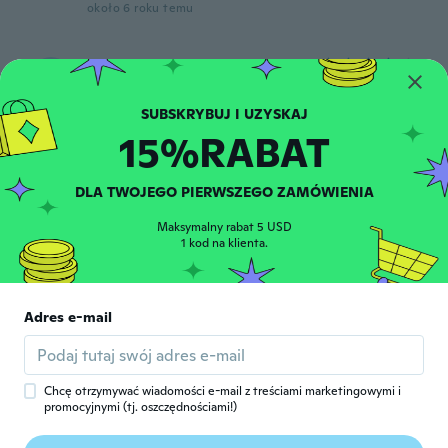
około 6 roku temu
D
D
Rok dołączenia 2018
·
133
opinie
·
11
przesłane
Love the sparkle/gems
około 6 roku temu
15%RABAT
Barbie
B
DLA TWOJEGO PIERWSZEGO ZAMÓWIENIA
Rok dołączenia 2016
·
451
opinie
·
1
przesłane
około 6 roku temu
Maksymalny rabat 5 USD
1 kod na klienta.
Jey
J
Rok dołączenia 2016
·
56
opinie
·
15
przesłane
Adres e-mail
Just like the picture. Perfect fit according
to chart. Very comfortable. They just stink
up my feet a little.
około 6 roku temu
Chcę otrzymywać wiadomości e-mail z treściami marketingowymi i
promocyjnymi (tj. oszczędnościami!)
agnieszka