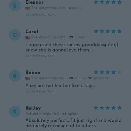
Eleanor
E
Rok dołączenia 2021
·
3
opinie
około 5 roku temu
Carol
C
Rok dołączenia 2018
·
29
opinie
I purchased these for my granddaughter,I
know she is gonna love them...
około 5 roku temu
Renee
R
Rok dołączenia 2015
·
78
opinie
·
17
przesłane
Yhey are not leather like it says
około 5 roku temu
KelJay
K
Rok dołączenia 2021
·
14
opinie
Absolutely perfect...fit just right and would
definitely recommend to others