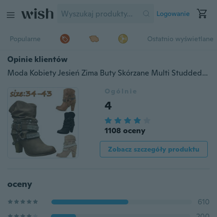
Logowanie
Popularne
Ostatnio wyświetlane
Opinie klientów
Moda Kobiety Jesień Zima Buty Skórzane Multi Studded Pasy Buty Nit Średni Obcas Okrągły Nosek Kostki But Klamra Pasa Punk Buty Buty Wsuwane Krótkie Buty Damskie Śliczne Slouch Buty wsuwane Przypadkowe Kobiece Botki antypoślizgowe
Ogólnie
4
1108 oceny
Zobacz szczegóły produktu
oceny
610
200