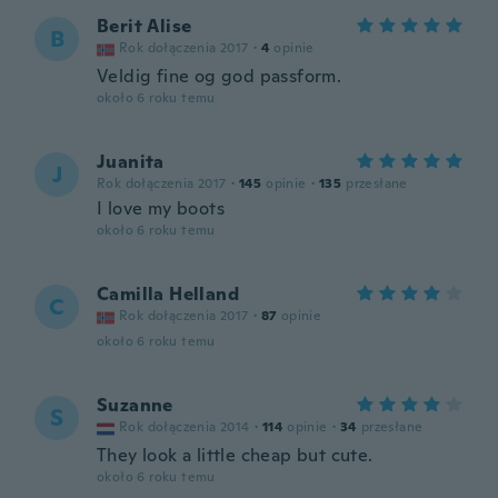
Berit Alise
B
Rok dołączenia 2017
·
4
opinie
Veldig fine og god passform.
około 6 roku temu
Juanita
J
Rok dołączenia 2017
·
145
opinie
·
135
przesłane
I love my boots
około 6 roku temu
Camilla Helland
C
Rok dołączenia 2017
·
87
opinie
około 6 roku temu
Suzanne
S
Rok dołączenia 2014
·
114
opinie
·
34
przesłane
They look a little cheap but cute.
około 6 roku temu