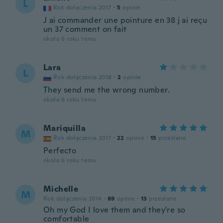
L
Rok dołączenia 2017
·
5
opinie
J ai commander une pointure en 38 j ai reçu
un 37 comment on fait
około 6 roku temu
Lara
L
Rok dołączenia 2018
·
2
opinie
They send me the wrong number.
około 6 roku temu
Mariquilla
M
Rok dołączenia 2017
·
22
opinie
·
15
przesłane
Perfecto
około 6 roku temu
Michelle
M
Rok dołączenia 2014
·
89
opinie
·
13
przesłane
Oh my God I love them and they're so
comfortable