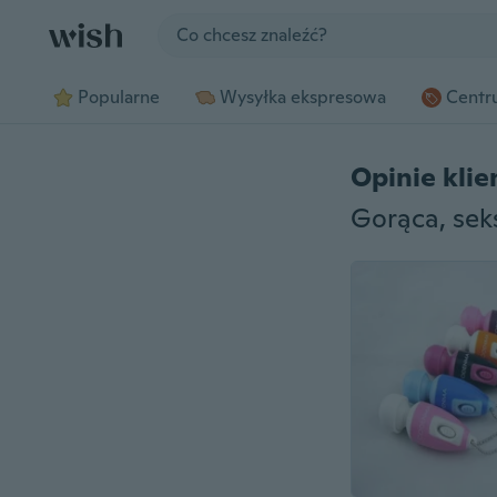
Jump to section
Popularne
Wysyłka ekspresowa
Centru
Opinie kli