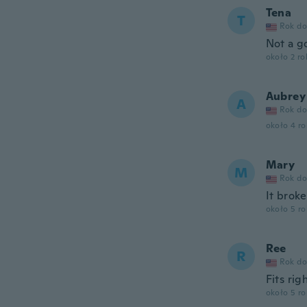
Tena
T
Rok do
Not a g
około 2 r
Aubrey
A
Rok do
około 4 r
Mary
M
Rok do
It broke
około 5 r
Ree
R
Rok do
Fits rig
około 5 r