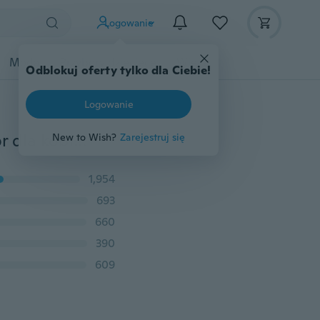
Logowanie
Moda
Przybory dziecięce
Więcej
Odblokuj oferty tylko dla Ciebie!
Logowanie
Gorąca, seksowna zabawka Mini stick G Spot wibrator dla kobiety Bullet AV wiadomość brelok do kluczy wibrator 1 szt
New to Wish?
Zarejestruj się
1,954
693
660
390
609