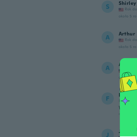
Shirley
S
Rok do
około 5 r
Arthur
A
Rok do
około 5 r
Ariann
A
Rok do
około 5 r
Faith
F
Rok dołąc
What can
około 6 r
Jessica
J