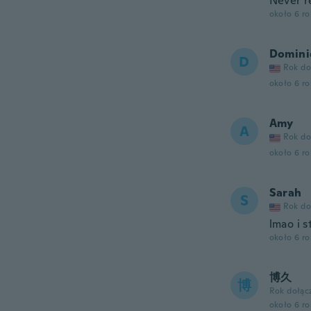
Never r
około 6 r
Domini
D
Rok do
około 6 r
Amy
A
Rok do
około 6 r
Sarah
S
Rok do
lmao i s
około 6 r
博久
博
Rok dołąc
około 6 r