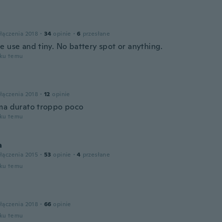
łączenia 2018
·
34
opinie
·
6
przesłane
e use and tiny. No battery spot or anything.
oku temu
łączenia 2018
·
12
opinie
ma durato troppo poco
oku temu
a
łączenia 2015
·
53
opinie
·
4
przesłane
oku temu
łączenia 2018
·
66
opinie
oku temu