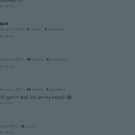
eceived it!
oku temu
que
łączenia 2018
·
3
opinie
·
2
przesłane
oku temu
łączenia 2014
·
65
opinie
·
6
przesłane
oku temu
łączenia 2017
·
34
opinie
·
1
przesłane
till got it and it’s on my keys!! 😂
oku temu
zenia 2019
·
12
opinie
oku temu