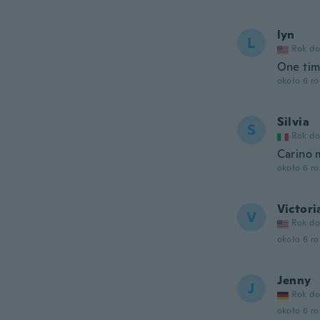
lyn
L
Rok do
One tim
około 6 r
Silvia
S
Rok do
Carino 
około 6 r
Victori
V
Rok do
około 6 r
Jenny
J
Rok do
około 6 r