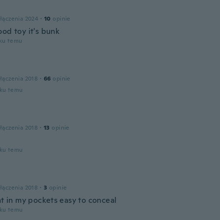
łączenia 2024
·
10
opinie
ood toy it's bunk
oku temu
łączenia 2018
·
66
opinie
oku temu
łączenia 2018
·
13
opinie
oku temu
łączenia 2018
·
3
opinie
ht in my pockets easy to conceal
oku temu