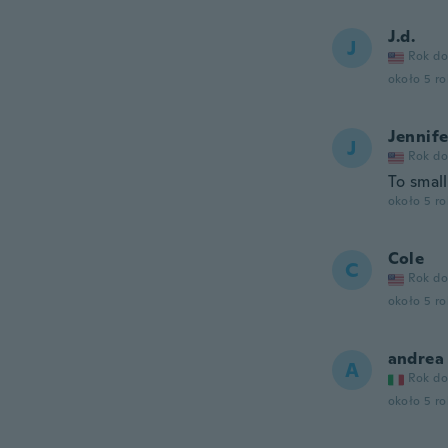
J.d.
J
Rok do
około 5 r
Jennife
J
Rok do
To small
około 5 r
Cole
C
Rok do
około 5 r
andrea
A
Rok do
około 5 r