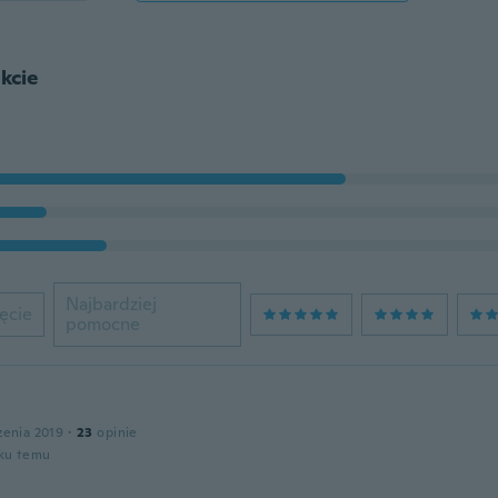
kcie
Najbardziej
ęcie
pomocne
zenia 2019
·
23
opinie
oku temu