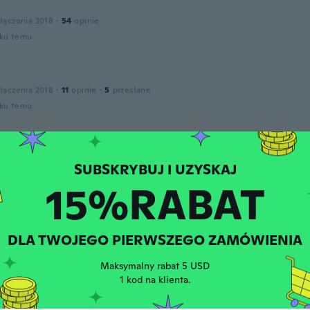
łączenia 2018
·
54
opinie
oku temu
łączenia 2018
·
11
opinie
·
5
przesłane
oku temu
a
łączenia 2018
·
41
opinie
·
4
przesłane
oku temu
15%RABAT
zenia 2018
·
36
opinie
·
19
przesłane
DLA TWOJEGO PIERWSZEGO ZAMÓWIENIA
 I say... perfect!
oku temu
Maksymalny rabat 5 USD
1 kod na klienta.