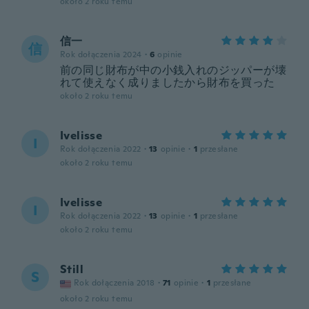
około 2 roku temu
信一
信
Rok dołączenia 2024
·
6
opinie
前の同じ財布が中の小銭入れのジッパーが壊
れて使えなく成りましたから財布を買った
około 2 roku temu
Ivelisse
I
Rok dołączenia 2022
·
13
opinie
·
1
przesłane
około 2 roku temu
Ivelisse
I
Rok dołączenia 2022
·
13
opinie
·
1
przesłane
około 2 roku temu
Still
S
Rok dołączenia 2018
·
71
opinie
·
1
przesłane
około 2 roku temu