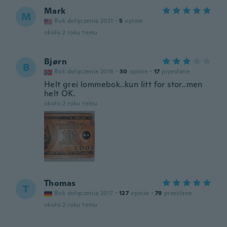
Mark
M
Rok dołączenia 2021
·
5
opinie
około 2 roku temu
Bjørn
B
Rok dołączenia 2018
·
30
opinie
·
17
przesłane
Helt grei lommebok..kun litt for stor..men
helt OK.
około 2 roku temu
Thomas
T
Rok dołączenia 2017
·
127
opinie
·
79
przesłane
około 2 roku temu