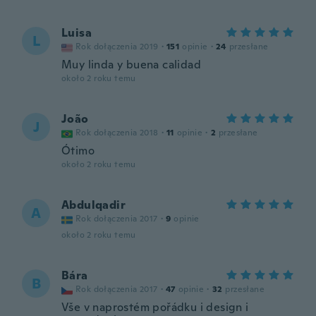
Luisa
L
Rok dołączenia 2019
·
151
opinie
·
24
przesłane
Muy linda y buena calidad
około 2 roku temu
João
J
Rok dołączenia 2018
·
11
opinie
·
2
przesłane
Ótimo
około 2 roku temu
Abdulqadir
A
Rok dołączenia 2017
·
9
opinie
około 2 roku temu
Bára
B
Rok dołączenia 2017
·
47
opinie
·
32
przesłane
Vše v naprostém pořádku i design i