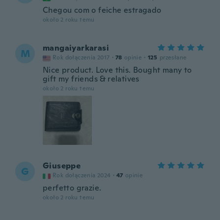
Chegou com o feiche estragado
około 2 roku temu
mangaiyarkarasi
M
Rok dołączenia 2017
·
78
opinie
·
125
przesłane
Nice product. Love this. Bought many to
gift my friends & relatives
około 2 roku temu
Giuseppe
G
Rok dołączenia 2024
·
47
opinie
perfetto grazie.
około 2 roku temu