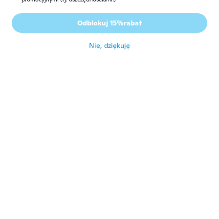
Odblokuj 15%rabat
Nie, dziękuję
lucindo
L
Rok dołączenia 2020
·
3
opinie
Muito apertado
około 2 roku temu
César
C
Rok dołączenia 2017
·
85
opinie
·
2
przesłane
około 2 roku temu
Pablo
P
Rok dołączenia 2019
·
34
opinie
·
12
przesłane
Muy bonita y espaciosa
około 2 roku temu