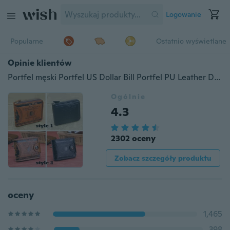
Logowanie
Popularne
Ostatnio wyświetlane
Opinie klientów
Portfel męski Portfel US Dollar Bill Portfel PU Leather Dollar Torebka Zipper Money Wallet for Men
Ogólnie
4.3
2302 oceny
Zobacz szczegóły produktu
oceny
1,465
398