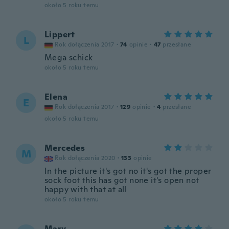
około 5 roku temu
Lippert
L
Rok dołączenia 2017
·
74
opinie
·
47
przesłane
Mega schick
około 5 roku temu
Elena
E
Rok dołączenia 2017
·
129
opinie
·
4
przesłane
około 5 roku temu
Mercedes
M
Rok dołączenia 2020
·
133
opinie
In the picture it's got no it's got the proper
sock foot this has got none it's open not
happy with that at all
około 5 roku temu
Mary