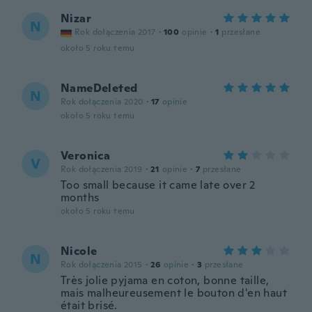
Nizar
N
Rok dołączenia 2017
·
100
opinie
·
1
przesłane
około 5 roku temu
NameDeleted
N
Rok dołączenia 2020
·
17
opinie
około 5 roku temu
Veronica
V
Rok dołączenia 2019
·
21
opinie
·
7
przesłane
Too small because it came late over 2
months
około 5 roku temu
Nicole
N
Rok dołączenia 2015
·
26
opinie
·
3
przesłane
Très jolie pyjama en coton, bonne taille,
mais malheureusement le bouton d'en haut
était brisé.