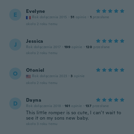
Evelyne
E
Rok dołączenia 2015
·
51
opinie
·
1
przesłane
około 2 roku temu
Jessica
J
Rok dołączenia 2017
·
199
opinie
·
120
przesłane
około 2 roku temu
Otoniel
O
Rok dołączenia 2023
·
3
opinie
około 2 roku temu
Dayna
D
Rok dołączenia 2018
·
161
opinie
·
137
przesłane
This little romper is so cute, I can’t wait to
see it on my sons new baby.
około 3 roku temu