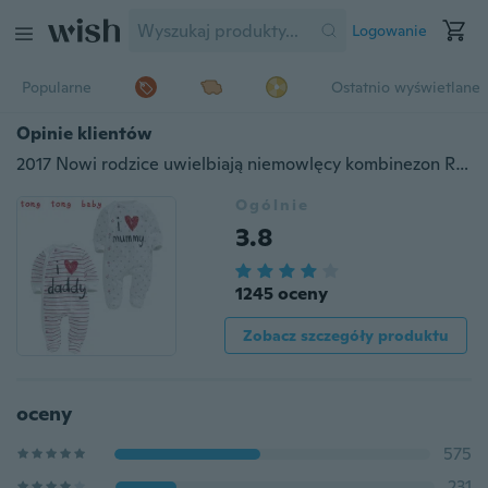
Logowanie
Popularne
Ostatnio wyświetlane
Opinie klientów
2017 Nowi rodzice uwielbiają niemowlęcy kombinezon Romper garnitur dla dzieci Rozmiar torby Stopy Noworodki Odzież
Ogólnie
3.8
1245 oceny
Zobacz szczegóły produktu
oceny
575
231