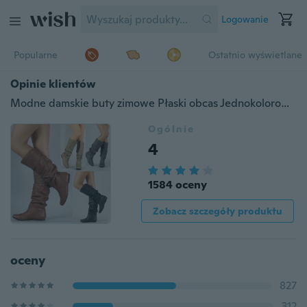
Logowanie
Popularne
Ostatnio wyświetlane
Opinie klientów
Modne damskie buty zimowe Płaski obcas Jednokolorowe długie buty Szpiczaste Kozaki do kolan Skórzane szwy Casual Girl Śliczne mieszkania Buty do botków Outdoor Antypoślizgowe botki
Ogólnie
4
1584 oceny
Zobacz szczegóły produktu
oceny
827
312