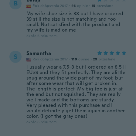
B
Rok dołączenia 2017
·
46
opinie
·
15
przesłane
My wife shoe size is 38 but I have ordered
39 still the size is not matching and too
small. Not satisfied with the product and
my wife is mad on me
około 6 roku temu
Samantha
S
Rok dołączenia 2017
·
110
opinie
·
29
przesłane
I usually wear a 7.5-8 but I ordered an 8.5 ||
EU39 and they fit perfectly. They are alittle
snug around the wide part of my foot, but
after some wear that will get broken in.
The length is perfect. My big toe is just at
the end but not squished. They are really
well made and the bottoms are sturdy.
Very pleased with this purchase and I
would definitely get them again in another
color. (I got the gray ones)
około 6 roku temu