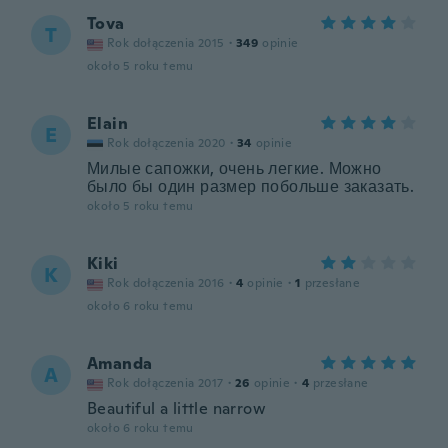
Tova
T
Rok dołączenia 2015
·
349
opinie
około 5 roku temu
Elain
E
Rok dołączenia 2020
·
34
opinie
Милые сапожки, очень легкие. Можно
было бы один размер побольше заказать.
około 5 roku temu
Kiki
K
Rok dołączenia 2016
·
4
opinie
·
1
przesłane
około 6 roku temu
Amanda
A
Rok dołączenia 2017
·
26
opinie
·
4
przesłane
Beautiful a little narrow
około 6 roku temu