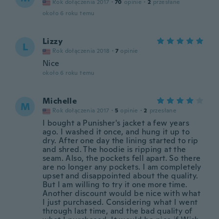
Rok dołączenia 2017
·
70
opinie
·
2
przesłane
około 6 roku temu
Lizzy
L
Rok dołączenia 2018
·
7
opinie
Nice
około 6 roku temu
Michelle
M
Rok dołączenia 2017
·
5
opinie
·
2
przesłane
I bought a Punisher's jacket a few years
ago. I washed it once, and hung it up to
dry. After one day the lining started to rip
and shred. The hoodie is ripping at the
seam. Also, the pockets fell apart. So there
are no longer any pockets. I am completely
upset and disappointed about the quality.
But I am willing to try it one more time.
Another discount would be nice with what
I just purchased. Considering what I went
through last time, and the bad quality of