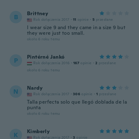
Brittney
B
Rok dołączenia 2017
·
11
opinie
·
5
przesłane
I wear size 9 and they came in a size 9 but
they were just too small.
około 6 roku temu
Pintérné Jankó
P
Rok dołączenia 2016
·
167
opinie
·
2
przesłane
około 6 roku temu
Nardy
N
Rok dołączenia 2017
·
306
opinie
·
1
przesłane
Talla perfecta solo que llegó doblada de la
punta
około 6 roku temu
Kimberly
K
Rok dołączenia 2017
·
3
opinie