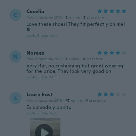
Cecelia
C
Rok dołączenia 2015
·
2
opinie
·
2
przesłane
Love these shoes! They fit perfectly on me!
👢
około 5 roku temu
Noreen
N
Rok dołączenia 2017
·
7
opinie
·
2
przesłane
Very flat, no cushioning but great wearing
for the price. They look very good on
około 5 roku temu
Laura Eust
L
Rok dołączenia 2018
·
47
opinie
·
4
przesłane
Es cómodo y bonito
około 5 roku temu