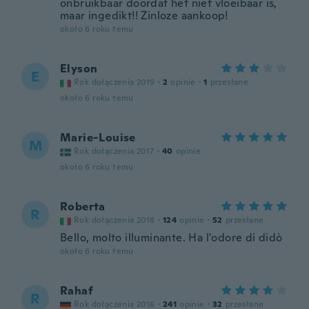
onbruikbaar doordat het niet vloeibaar is,
maar ingedikt!! Zinloze aankoop!
około 6 roku temu
Elyson
E
Rok dołączenia 2019
·
2
opinie
·
1
przesłane
około 6 roku temu
Marie-Louise
M
Rok dołączenia 2017
·
40
opinie
około 6 roku temu
Roberta
R
Rok dołączenia 2018
·
124
opinie
·
52
przesłane
Bello, molto illuminante. Ha l'odore di didò
około 6 roku temu
Rahaf
R
Rok dołączenia 2016
·
241
opinie
·
32
przesłane