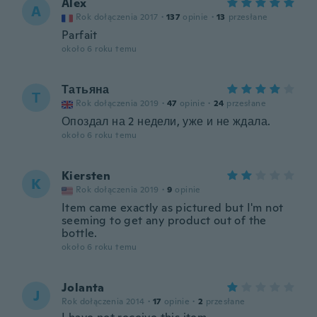
Alex
A
Rok dołączenia 2017
·
137
opinie
·
13
przesłane
Parfait
około 6 roku temu
Татьяна
Т
Rok dołączenia 2019
·
47
opinie
·
24
przesłane
Опоздал на 2 недели, уже и не ждала.
około 6 roku temu
Kiersten
K
Rok dołączenia 2019
·
9
opinie
Item came exactly as pictured but I'm not
seeming to get any product out of the
bottle.
około 6 roku temu
Jolanta
J
Rok dołączenia 2014
·
17
opinie
·
2
przesłane