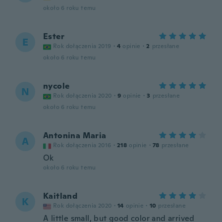
około 6 roku temu
Ester
E
Rok dołączenia 2019
·
4
opinie
·
2
przesłane
około 6 roku temu
nycole
N
Rok dołączenia 2020
·
9
opinie
·
3
przesłane
około 6 roku temu
Antonina Maria
A
Rok dołączenia 2016
·
218
opinie
·
78
przesłane
Ok
około 6 roku temu
Kaitland
K
Rok dołączenia 2020
·
14
opinie
·
10
przesłane
A little small, but good color and arrived