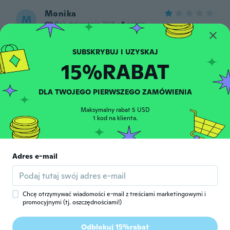
Monika
M
Rok dołączenia 2018
·
8
opinie
około 6 roku temu
15%RABAT
Malak
M
Rok dołączenia 2019
·
18
opinie
około 6 roku temu
DLA TWOJEGO PIERWSZEGO ZAMÓWIENIA
Maksymalny rabat 5 USD
Marijke
1 kod na klienta.
M
Rok dołączenia 2017
·
48
opinie
około 6 roku temu
Adres e-mail
Nina
N
Rok dołączenia 2018
·
21
opinie
około 6 roku temu
Chcę otrzymywać wiadomości e-mail z treściami marketingowymi i
promocyjnymi (tj. oszczędnościami!)
Ana
A
Odblokuj 15%rabat
Rok dołączenia 2018
·
219
opinie
·
112
przesłane