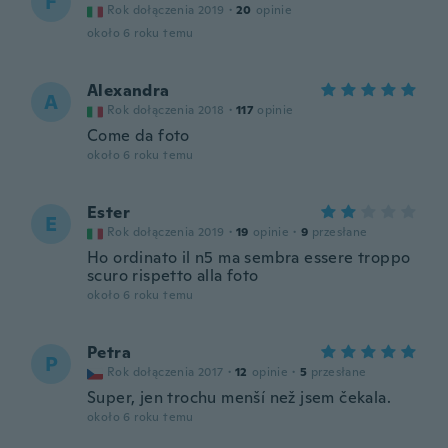
F
Rok dołączenia 2019
·
20
opinie
około 6 roku temu
Alexandra
A
Rok dołączenia 2018
·
117
opinie
Come da foto
około 6 roku temu
Ester
E
Rok dołączenia 2019
·
19
opinie
·
9
przesłane
Ho ordinato il n5 ma sembra essere troppo
scuro rispetto alla foto
około 6 roku temu
Petra
P
Rok dołączenia 2017
·
12
opinie
·
5
przesłane
Super, jen trochu menší než jsem čekala.
około 6 roku temu