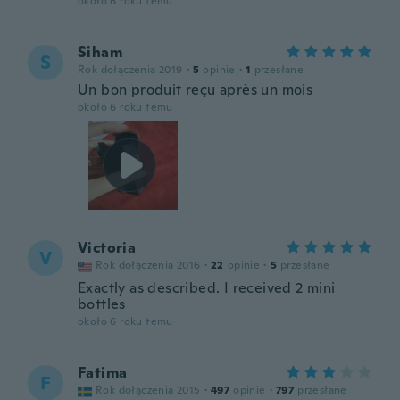
około 6 roku temu
Siham
S
Rok dołączenia 2019
·
5
opinie
·
1
przesłane
Un bon produit reçu après un mois
około 6 roku temu
Victoria
V
Rok dołączenia 2016
·
22
opinie
·
5
przesłane
Exactly as described. I received 2 mini
bottles
około 6 roku temu
Fatima
F
Rok dołączenia 2015
·
497
opinie
·
797
przesłane