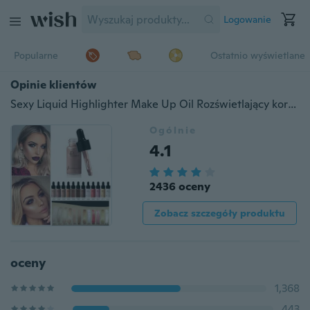
Logowanie
Popularne
Ostatnio wyświetlane
Opinie klientów
Sexy Liquid Highlighter Make Up Oil Rozświetlający korektor Shimmer & Shine Face Glow Ultra-skoncentrowane krople brązujące, Essence Oil Free Highlight Serum + Primer
Ogólnie
4.1
2436 oceny
Zobacz szczegóły produktu
oceny
1,368
443