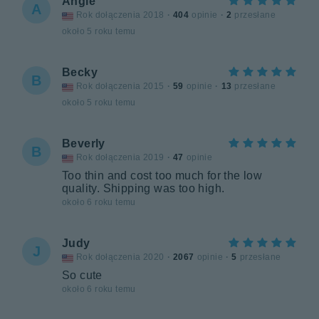
Angie
A
Rok dołączenia 2018
·
404
opinie
·
2
przesłane
około 5 roku temu
Becky
B
Rok dołączenia 2015
·
59
opinie
·
13
przesłane
około 5 roku temu
Beverly
B
Rok dołączenia 2019
·
47
opinie
Too thin and cost too much for the low
quality. Shipping was too high.
około 6 roku temu
Judy
J
Rok dołączenia 2020
·
2067
opinie
·
5
przesłane
So cute
około 6 roku temu