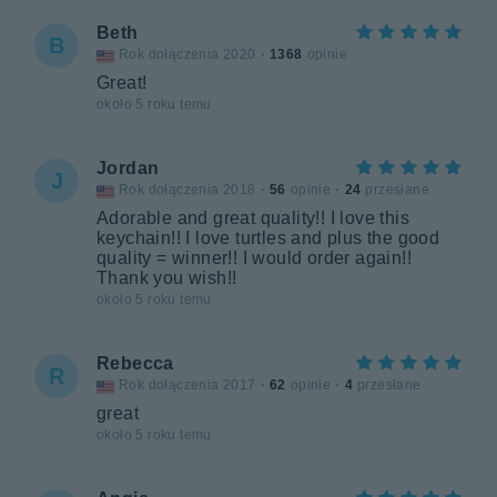
Beth
B
Rok dołączenia 2020
·
1368
opinie
Great!
około 5 roku temu
Jordan
J
Rok dołączenia 2018
·
56
opinie
·
24
przesłane
Adorable and great quality!! I love this
keychain!! I love turtles and plus the good
quality = winner!! I would order again!!
Thank you wish!!
około 5 roku temu
Rebecca
R
Rok dołączenia 2017
·
62
opinie
·
4
przesłane
great
około 5 roku temu