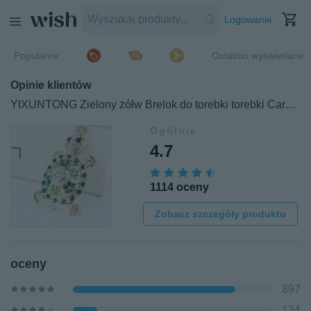
Logowanie
Popularne
Ostatnio wyświetlane
Opinie klientów
YIXUNTONG Zielony żółw Brelok do torebki torebki Carkey
Ogólnie
4.7
1114 oceny
Zobacz szczegóły produktu
oceny
897
134