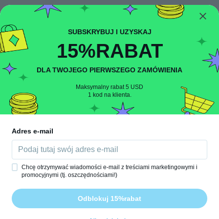
Geri
G
Rok dołączenia 2017
·
35
opinie
·
8
przesłane
około 6 roku temu
15%RABAT
Lilie
L
DLA TWOJEGO PIERWSZEGO ZAMÓWIENIA
Rok dołączenia 2018
·
81
opinie
It's very pretty l like thank you wish.
Maksymalny rabat 5 USD
około 6 roku temu
1 kod na klienta.
Donna
D
Rok dołączenia 2017
·
34
opinie
·
17
przesłane
Adres e-mail
Bigger than I thought. And pretty.
około 6 roku temu
Chcę otrzymywać wiadomości e-mail z treściami marketingowymi i
promocyjnymi (tj. oszczędnościami!)
Belette
B
Rok dołączenia 2017
·
107
opinie
·
70
przesłane
Odblokuj 15%rabat
Très belle
około 6 roku temu