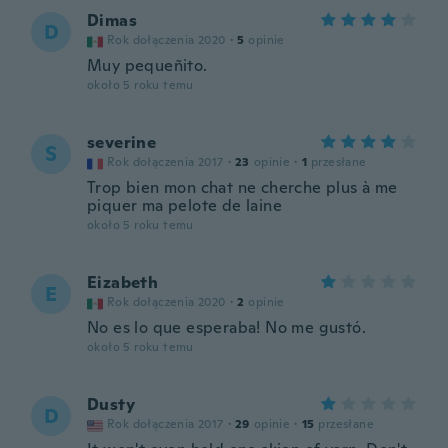
Dimas
D
Rok dołączenia 2020
·
5
opinie
Muy pequeñito.
około 5 roku temu
severine
S
Rok dołączenia 2017
·
23
opinie
·
1
przesłane
Trop bien mon chat ne cherche plus à me
piquer ma pelote de laine
około 5 roku temu
Eizabeth
E
Rok dołączenia 2020
·
2
opinie
No es lo que esperaba! No me gustó.
około 5 roku temu
Dusty
D
Rok dołączenia 2017
·
29
opinie
·
15
przesłane