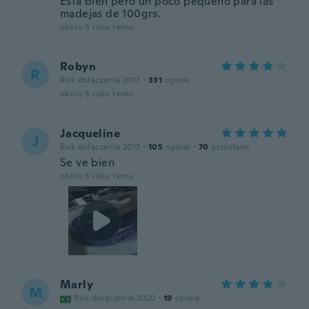
Está bien pero un poco pequeño para las
madejas de 100grs.
około 5 roku temu
Robyn
R
Rok dołączenia 2017
·
331
opinie
około 5 roku temu
Jacqueline
J
Rok dołączenia 2017
·
105
opinie
·
70
przesłane
Se ve bien
około 5 roku temu
Marly
M
Rok dołączenia 2020
·
19
opinie