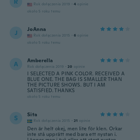
R
Rok dołączenia 2019
·
4
opinie
około 5 roku temu
JoAnna
J
Rok dołączenia 2015
·
6
opinie
około 5 roku temu
Amberella
A
Rok dołączenia 2019
·
20
opinie
I SELECTED A PINK COLOR. RECEIVED A
BLUE ONE. THE BAG IS SMALLER THAN
THE PICTURE SHOWS. BUT I AM
SATISFIED. THANKS
około 5 roku temu
Sita
S
Rok dołączenia 2015
·
21
opinie
Den är helt okej, men lite för klen. Orkar
inte stå upprätt med bara ett nystan i.
Lägger man i två eller ett stort nystan