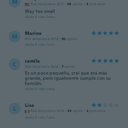
M
Rok dołączenia 2017
·
38
opinie
·
3
przesłane
Way too small
około 5 roku temu
Marina
M
Rok dołączenia 2016
·
92
opinie
około 5 roku temu
camila
C
Rok dołączenia 2018
·
7
opinie
Es un poco pequeño, creí que era más
grande, pero igualmente cumple con su
función.
około 5 roku temu
Lisa
L
Rok dołączenia 2014
·
35
opinie
·
2
przesłane
około 5 roku temu