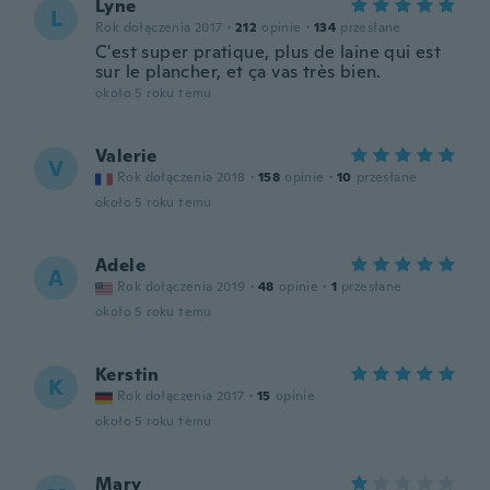
Lyne
L
Rok dołączenia 2017
·
212
opinie
·
134
przesłane
C'est super pratique, plus de laine qui est
sur le plancher, et ça vas très bien.
około 5 roku temu
Valerie
V
Rok dołączenia 2018
·
158
opinie
·
10
przesłane
około 5 roku temu
Adele
A
Rok dołączenia 2019
·
48
opinie
·
1
przesłane
około 5 roku temu
Kerstin
K
Rok dołączenia 2017
·
15
opinie
około 5 roku temu
Mary