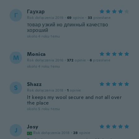
Гаухар
Г
Rok dołączenia 2019
·
69
opinie
·
33
przesłane
товар узкий но длинный качество
хороший
około 4 roku temu
Monica
M
Rok dołączenia 2016
·
372
opinie
·
6
przesłane
około 4 roku temu
Shazz
S
Rok dołączenia 2018
·
1
opinie
It keeps my wool secure and not all over
the place
około 5 roku temu
Josy
J
Rok dołączenia 2018
·
28
opinie