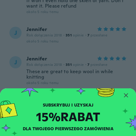
It won't even hold one skien of yarn. Don't
want it. Please refund
około 5 roku temu
Jennifer
J
Rok dołączenia 2018
·
351
opinie
·
7
przesłane
około 5 roku temu
Jennifer
J
Rok dołączenia 2018
·
351
opinie
·
7
przesłane
These are great to keep wool in while
knitting
około 5 roku temu
Christine
C
Rok dołączenia 2018
·
545
opinie
15%RABAT
Smaller than expected
około 5 roku temu
DLA TWOJEGO PIERWSZEGO ZAMÓWIENIA