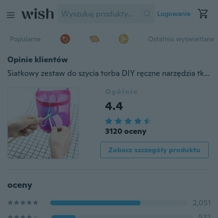
Logowanie
Popularne
Ostatnio wyświetlane
Opinie klientów
Siatkowy zestaw do szycia torba DIY ręczne narzędzia tkackie Organizer pusta torba z przędzy szydełkowej przechowywanie nici uchwyt siatkowy
Ogólnie
4.4
3120 oceny
Zobacz szczegóły produktu
oceny
2,051
532