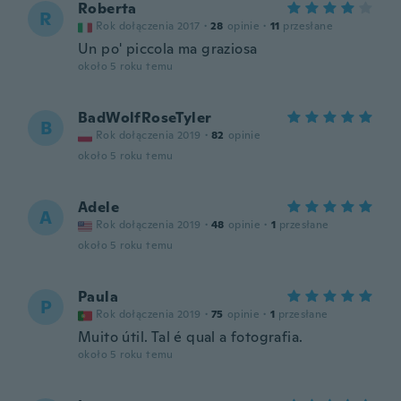
Roberta
R
Rok dołączenia 2017
·
28
opinie
·
11
przesłane
Un po' piccola ma graziosa
około 5 roku temu
BadWolfRoseTyler
B
Rok dołączenia 2019
·
82
opinie
około 5 roku temu
Adele
A
Rok dołączenia 2019
·
48
opinie
·
1
przesłane
około 5 roku temu
Paula
P
Rok dołączenia 2019
·
75
opinie
·
1
przesłane
Muito útil. Tal é qual a fotografia.
około 5 roku temu