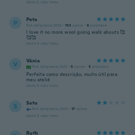
około 5 roku temu
Peta
P
Rok dołączenia 2016
·
133
opinie
·
6
przesłane
I love it no more wool going walk abouts 🥰
🥰🥰
około 5 roku temu
Vânia
V
Rok dołączenia 2021
·
5
opinie
·
5
przesłane
Perfeita como descrição, muito útil para
meu ateliê
około 5 roku temu
Satu
S
Rok dołączenia 2020
·
17
opinie
około 5 roku temu
Ruth