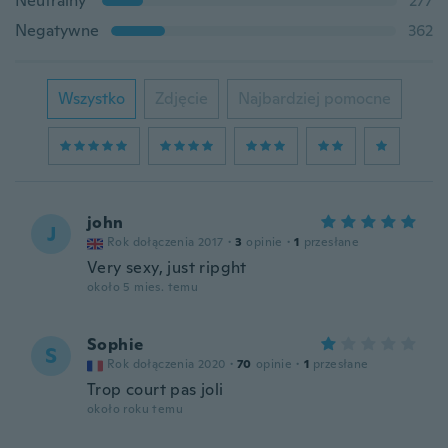
Neutralny
277
Negatywne
362
Wszystko
Zdjęcie
Najbardziej pomocne
john
J
Rok dołączenia 2017
·
3
opinie
·
1
przesłane
Very sexy, just ripght
około 5 mies. temu
Sophie
S
Rok dołączenia 2020
·
70
opinie
·
1
przesłane
Trop court pas joli
około roku temu