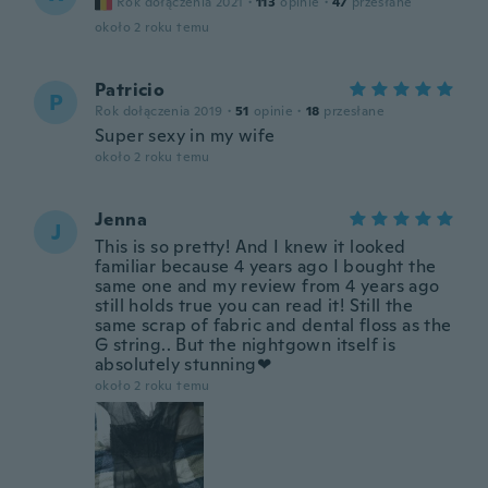
Rok dołączenia 2021
·
113
opinie
·
47
przesłane
około 2 roku temu
Patricio
P
Rok dołączenia 2019
·
51
opinie
·
18
przesłane
Super sexy in my wife
około 2 roku temu
Jenna
J
This is so pretty! And I knew it looked
familiar because 4 years ago I bought the
same one and my review from 4 years ago
still holds true you can read it! Still the
same scrap of fabric and dental floss as the
G string.. But the nightgown itself is
absolutely stunning❤
około 2 roku temu