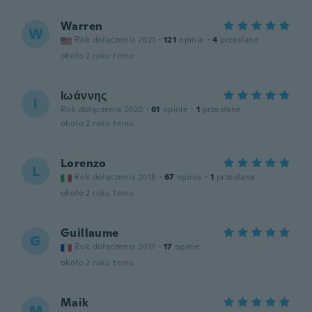
Warren
W
Rok dołączenia 2021
·
121
opinie
·
4
przesłane
około 2 roku temu
Ιωάννης
Ι
Rok dołączenia 2020
·
61
opinie
·
1
przesłane
około 2 roku temu
Lorenzo
L
Rok dołączenia 2018
·
67
opinie
·
1
przesłane
około 2 roku temu
Guillaume
G
Rok dołączenia 2017
·
17
opinie
około 2 roku temu
Maik
M