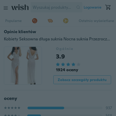
Logowanie
Popularne
Ostatnio wyświetlane
Opinie klientów
Kobiety Seksowna długa suknia Nocna suknia Przezroczysta sukienka Bielizna nocna Bielizna + stringi
Ogólnie
3.9
1924 oceny
Zobacz szczegóły produktu
oceny
937
348