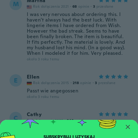
Martha
M
Rok dołączenia 2021
·
68
opinie
·
3
przesłane
I was very nervous about ordering this. I
haven’t always had the best luck. With
lingerie items I have ordered from Wish.
However the bad streak. Seems to have
been finally broken. The item is beautiful.
It fits perfectly. The material is lovely. And
my husband lost his mind. (In a good way).
When I modeled it for him. Very pleased.
około 3 roku temu
Ellen
E
Rok dołączenia 2015
·
218
opinie
·
3
przesłane
Passt wie angegossen
około 3 roku temu
Cathy
C
Rok dołączenia 2020
·
249
opinie
około 3 roku temu