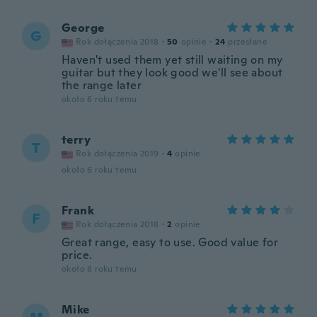
George
G
Rok dołączenia 2018
·
50
opinie
·
24
przesłane
Haven't used them yet still waiting on my
guitar but they look good we'll see about
the range later
około 6 roku temu
terry
T
Rok dołączenia 2019
·
4
opinie
około 6 roku temu
Frank
F
Rok dołączenia 2018
·
2
opinie
Great range, easy to use. Good value for
price.
około 6 roku temu
Mike