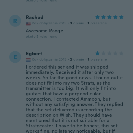
około 5 roku temu
Rashad
R
Rok dołączenia 2015
·
3
opinie
·
1
przesłane
Awesome Range
około 5 roku temu
Egbert
E
Rok dołączenia 2015
·
2
opinie
·
1
przesłane
I ordered this set and it was shipped
immediately. Received it after only two
weeks. So far the good news. I found out it
does not fit into my two Strats, as the
transmitter is too big. It will only fit into
guitars that have a perpendicular
connection. I contacted Ammoon, but
without any satisfying answer. They replied
that the set delivered is according the
description on Wish. They should have
mentioned that it is not suitable for a
Stratocaster. I have to be honest, this set
works fine, no latency noticeable, but if