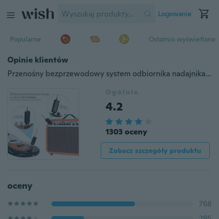
Logowanie
Popularne
Ostatnio wyświetlane
Opinie klientów
Przenośny bezprzewodowy system odbiornika nadajnika audio do gitary elektrycznej basowej skrzypce elektryczne instrumentu muzycznego
Ogólnie
4.2
1303 oceny
Zobacz szczegóły produktu
oceny
768
295