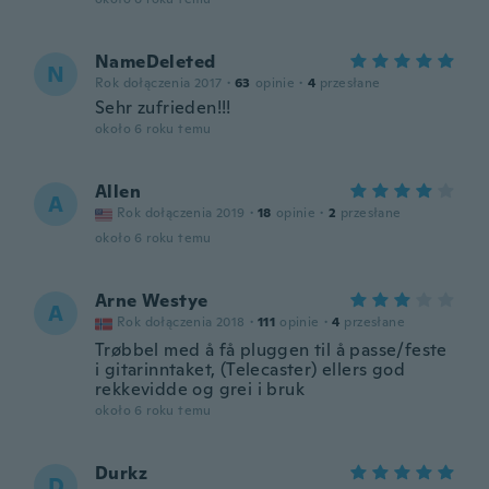
NameDeleted
N
Rok dołączenia 2017
·
63
opinie
·
4
przesłane
Sehr zufrieden!!!
około 6 roku temu
Allen
A
Rok dołączenia 2019
·
18
opinie
·
2
przesłane
około 6 roku temu
Arne Westye
A
Rok dołączenia 2018
·
111
opinie
·
4
przesłane
Trøbbel med å få pluggen til å passe/feste
i gitarinntaket, (Telecaster) ellers god
rekkevidde og grei i bruk
około 6 roku temu
Durkz
D