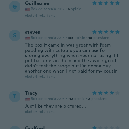
Guillaume
G
Rok dołączenia 2012
·
6
opinie
około 6 roku temu
steven
S
Rok dołączenia 2017
·
135
opinie
·
16
przesłane
The box it came in was great with foam
padding with cutouts you can use for
storing everything when your not using it I
put batteries in them and they work good
didn't test the range but I'm gonna buy
another one when I get paid for my cousin
około 6 roku temu
Tracy
T
Rok dołączenia 2016
·
112
opinie
·
2
przesłane
Just like they are pictured...
około 6 roku temu
Godfred