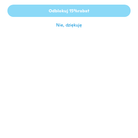
C
Rok dołączenia 2018
·
27
opinie
Odblokuj 15%rabat
Werkt perfect
około 6 roku temu
Nie, dziękuję
Akira
A
Rok dołączenia 2015
·
190
opinie
·
20
przesłane
試す機器が壊れた
około 6 roku temu
Steve
S
Rok dołączenia 2017
·
20
opinie
około 6 roku temu
Philip
P
Rok dołączenia 2016
·
12
opinie
około 6 roku temu
Berley