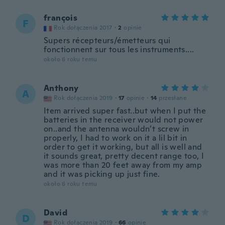
françois
F
Rok dołączenia 2017
·
2
opinie
Supers récepteurs/émetteurs qui
fonctionnent sur tous les instruments....
około 6 roku temu
Anthony
A
Rok dołączenia 2019
·
17
opinie
·
14
przesłane
Item arrived super fast..but when I put the
batteries in the receiver would not power
on..and the antenna wouldn’t screw in
properly, I had to work on it a lil bit in
order to get it working, but all is well and
it sounds great, pretty decent range too, I
was more than 20 feet away from my amp
and it was picking up just fine.
około 6 roku temu
David
D
Rok dołączenia 2019
·
66
opinie