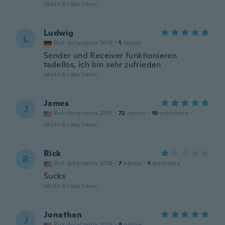
około 6 roku temu
Ludwig
L
Rok dołączenia 2018
·
1
opinie
Sender und Receiver funktionieren
tadellos, ich bin sehr zufrieden
około 6 roku temu
James
J
Rok dołączenia 2015
·
72
opinie
·
10
przesłane
około 6 roku temu
Rick
R
Rok dołączenia 2018
·
7
opinie
·
1
przesłane
Sucks
około 6 roku temu
Jonathan
J
Rok dołączenia 2019
·
8
opinie