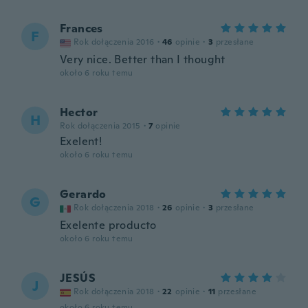
Frances
F
Rok dołączenia 2016
·
46
opinie
·
3
przesłane
Very nice. Better than I thought
około 6 roku temu
Hector
H
Rok dołączenia 2015
·
7
opinie
Exelent!
około 6 roku temu
Gerardo
G
Rok dołączenia 2018
·
26
opinie
·
3
przesłane
Exelente producto
około 6 roku temu
JESÚS
J
Rok dołączenia 2018
·
22
opinie
·
11
przesłane
około 6 roku temu