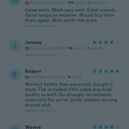
M
Rok dołączenia 2019
·
178
opinie
·
1
przesłane
Came early. Work very well. Good sounds.
Good range on receiver. Would buy from
them again. Well worth the price.
około 6 roku temu
Jeremy
J
Rok dołączenia 2020
·
38
opinie
·
1
przesłane
około 6 roku temu
Robert
R
Rok dołączenia 2020
·
8
opinie
Worked better than expected, bought 2
more. The included 1/4in cable was high
quality as well. Do strongly recommend,
especially for active guitar players moving
around alot.
około 6 roku temu
Wayne