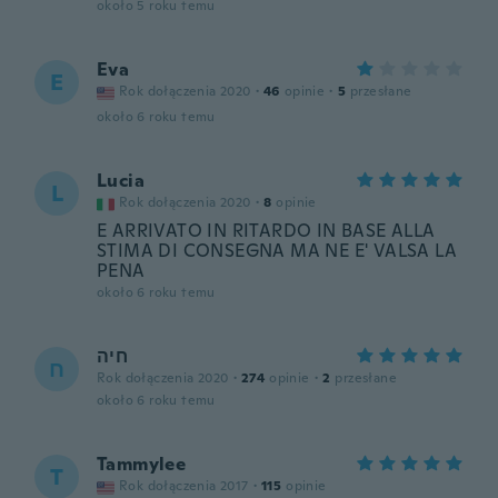
około 5 roku temu
Eva
E
Rok dołączenia 2020
·
46
opinie
·
5
przesłane
około 6 roku temu
Lucia
L
Rok dołączenia 2020
·
8
opinie
E ARRIVATO IN RITARDO IN BASE ALLA
STIMA DI CONSEGNA MA NE E' VALSA LA
PENA
około 6 roku temu
חיה
ח
Rok dołączenia 2020
·
274
opinie
·
2
przesłane
około 6 roku temu
Tammylee
T
Rok dołączenia 2017
·
115
opinie