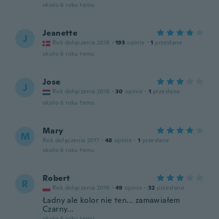
około 6 roku temu
Jeanette
J
Rok dołączenia 2018
·
193
opinie
·
1
przesłane
około 6 roku temu
Jose
J
Rok dołączenia 2018
·
30
opinie
·
1
przesłane
około 6 roku temu
Mary
M
Rok dołączenia 2017
·
48
opinie
·
1
przesłane
około 6 roku temu
Robert
R
Rok dołączenia 2019
·
49
opinie
·
32
przesłane
Ładny ale kolor nie ten... zamawiałem
Czarny...
około 6 roku temu