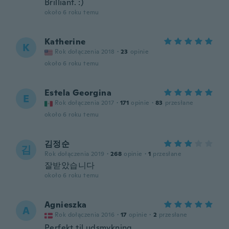
Brilliant. :)
około 6 roku temu
Katherine
K
Rok dołączenia 2018
·
23
opinie
około 6 roku temu
Estela Georgina
E
Rok dołączenia 2017
·
171
opinie
·
83
przesłane
około 6 roku temu
김정순
김
Rok dołączenia 2019
·
268
opinie
·
1
przesłane
잘받았습니다
około 6 roku temu
Agnieszka
A
Rok dołączenia 2016
·
17
opinie
·
2
przesłane
Perfekt til udsmykning