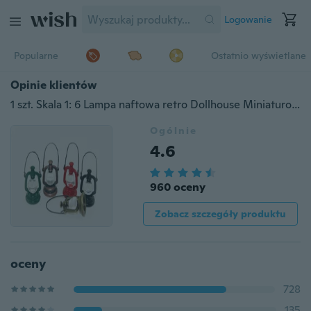
Logowanie
Popularne
Ostatnio wyświetlane
Opinie klientów
1 szt. Skala 1: 6 Lampa naftowa retro Dollhouse Miniaturowa zabawka Lalka Jedzenie Kuchnia Akcesoria do salonu
Ogólnie
4.6
960 oceny
Zobacz szczegóły produktu
oceny
728
135