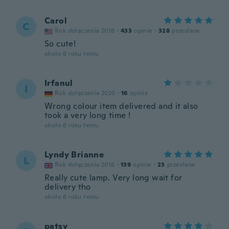
Carol
C
Rok dołączenia 2018
·
433
opinie
·
328
przesłane
So cute!
około 6 roku temu
Irfanul
I
Rok dołączenia 2020
·
16
opinie
Wrong colour item delivered and it also
took a very long time !
około 6 roku temu
Lyndy Brianne
L
Rok dołączenia 2016
·
139
opinie
·
23
przesłane
Really cute lamp. Very long wait for
delivery tho
około 6 roku temu
patsy