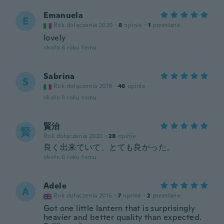
Emanuela
E
Rok dołączenia 2020
·
8
opinie
·
1
przesłane
lovely
około 6 roku temu
Sabrina
S
Rok dołączenia 2019
·
46
opinie
około 6 roku temu
賢治
賢
Rok dołączenia 2020
·
28
opinie
良く出来ていて、とても良かった。
około 6 roku temu
Adele
A
Rok dołączenia 2015
·
7
opinie
·
2
przesłane
Got one little lantern that is surprisingly
heavier and better quality than expected.