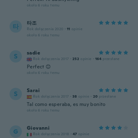
około 6 roku temu
타조
타
Rok dołączenia 2020
·
11
opinie
około 6 roku temu
sadie
S
Rok dołączenia 2017
·
252
opinie
·
164
przesłane
Perfect 😊
około 6 roku temu
Sarai
S
Rok dołączenia 2017
·
38
opinie
·
20
przesłane
Tal como esperaba, es muy bonito
około 6 roku temu
Giovanni
G
Rok dołączenia 2018
·
47
opinie