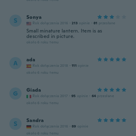
Sonya
S
Rok dołączenia 2016
·
213
opinie
·
81
przesłane
Small minature lantern. Item is as
described in picture.
około 6 roku temu
ada
A
Rok dołączenia 2018
·
111
opinie
około 6 roku temu
Giada
G
Rok dołączenia 2017
·
95
opinie
·
64
przesłane
około 6 roku temu
Sandra
S
Rok dołączenia 2016
·
89
opinie
około 6 roku temu