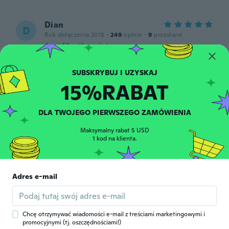
Dian
D
Rok dołączenia 2018
·
249
opinie
·
9
przesłane
Just like the picture
około 6 roku temu
15%RABAT
Алексей
А
Rok dołączenia 2018
·
32
opinie
·
14
przesłane
około 6 roku temu
DLA TWOJEGO PIERWSZEGO ZAMÓWIENIA
Maksymalny rabat 5 USD
Elżbieta
1 kod na klienta.
E
Rok dołączenia 2017
·
96
opinie
·
11
przesłane
około 6 roku temu
Adres e-mail
Linda
L
Rok dołączenia 2014
·
196
opinie
·
5
przesłane
około 6 roku temu
Chcę otrzymywać wiadomości e-mail z treściami marketingowymi i
promocyjnymi (tj. oszczędnościami!)