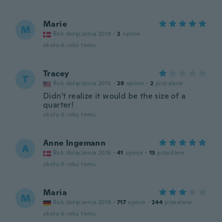
Marie
M
Rok dołączenia 2019
·
2
opinie
około 6 roku temu
Tracey
T
Rok dołączenia 2015
·
29
opinie
·
2
przesłane
Didn't realize it would be the size of a
quarter!
około 6 roku temu
Anne Ingemann
A
Rok dołączenia 2016
·
41
opinie
·
13
przesłane
około 6 roku temu
Maria
M
Rok dołączenia 2016
·
717
opinie
·
244
przesłane
około 6 roku temu