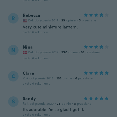
około 6 roku temu
Rebecca
R
Rok dołączenia 2017
·
23
opinie
·
5
przesłane
Very cute miniature lantern.
około 6 roku temu
Nina
N
Rok dołączenia 2017
·
550
opinie
·
16
przesłane
około 6 roku temu
Clare
C
Rok dołączenia 2018
·
163
opinie
·
6
przesłane
około 6 roku temu
Sandy
S
Rok dołączenia 2020
·
23
opinie
·
3
przesłane
Its adorable I'm so glad I got it.
około 6 roku temu