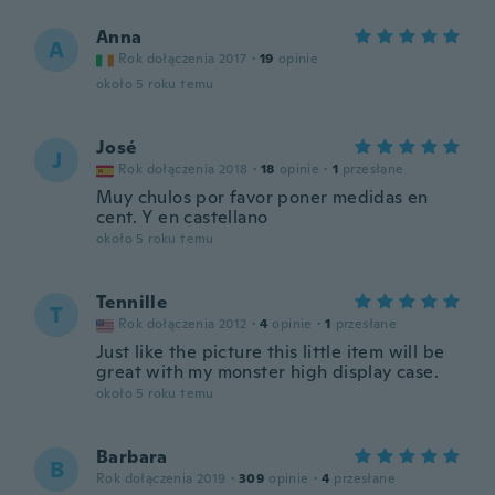
Anna
A
Rok dołączenia 2017
·
19
opinie
około 5 roku temu
José
J
Rok dołączenia 2018
·
18
opinie
·
1
przesłane
Muy chulos por favor poner medidas en
cent. Y en castellano
około 5 roku temu
Tennille
T
Rok dołączenia 2012
·
4
opinie
·
1
przesłane
Just like the picture this little item will be
great with my monster high display case.
około 5 roku temu
Barbara
B
Rok dołączenia 2019
·
309
opinie
·
4
przesłane