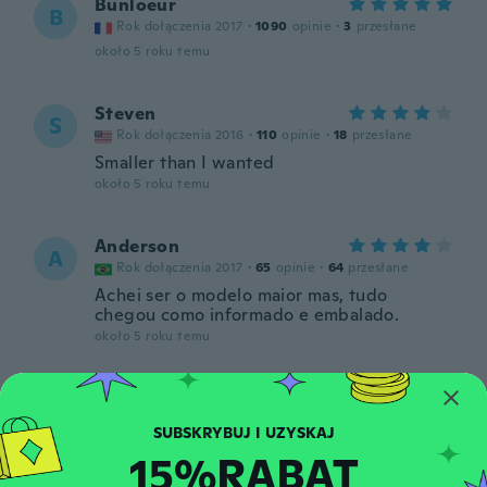
Bunloeur
B
Rok dołączenia 2017
·
1090
opinie
·
3
przesłane
około 5 roku temu
Steven
S
Rok dołączenia 2016
·
110
opinie
·
18
przesłane
Smaller than I wanted
około 5 roku temu
Anderson
A
Rok dołączenia 2017
·
65
opinie
·
64
przesłane
Achei ser o modelo maior mas, tudo
chegou como informado e embalado.
około 5 roku temu
Nikos
N
Rok dołączenia 2017
·
31
opinie
Λάθος προϊόν
15%RABAT
około 5 roku temu