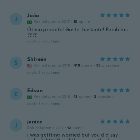
João
J
Rok dołączenia 2017
·
13
opinie
Ótimo produto! Gostei bastante! Parabéns
👏👏
około 5 roku temu
Shireen
S
Rok dołączenia 2018
·
418
opinie
·
55
przesłane
około 5 roku temu
Edson
E
Rok dołączenia 2018
·
13
opinie
·
2
przesłane
około 5 roku temu
janice
J
Rok dołączenia 2017
·
12
opinie
i was gettting worried but you did say