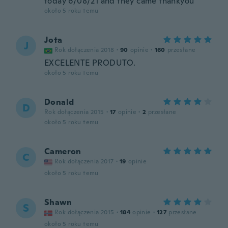
today 6/08/21 and they came thankyou
około 5 roku temu
Jota
J
Rok dołączenia 2018
·
90
opinie
·
160
przesłane
EXCELENTE PRODUTO.
około 5 roku temu
Donald
D
Rok dołączenia 2015
·
17
opinie
·
2
przesłane
około 5 roku temu
Cameron
C
Rok dołączenia 2017
·
19
opinie
około 5 roku temu
Shawn
S
Rok dołączenia 2015
·
184
opinie
·
127
przesłane
około 5 roku temu