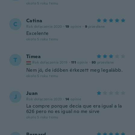
około 5 roku temu
Catina
C
Rok dołączenia 2020
·
19
opinie
·
9
przesłane
Excelente
około 5 roku temu
Tímea
T
Rok dołączenia 2019
·
111
opinie
·
93
przesłane
Nem jó, de időben érkezett meg legalább.
około 5 roku temu
Juan
J
Rok dołączenia 2020
·
14
opinie
La compre porque decía que era igual a la
626 pero no es igual no me sirve
około 5 roku temu
Bernard