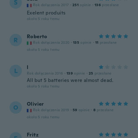
S
Rok dołączenia 2017
·
251
opinie
·
136
przesłane
Exelent produits
około 5 roku temu
Roberto
R
Rok dołączenia 2020
·
135
opinie
·
11
przesłane
około 5 roku temu
l
L
Rok dołączenia 2016
·
139
opinie
·
25
przesłane
All but 5 batteries were almost dead.
około 5 roku temu
Olivier
O
Rok dołączenia 2019
·
59
opinie
·
8
przesłane
około 5 roku temu
Fritz