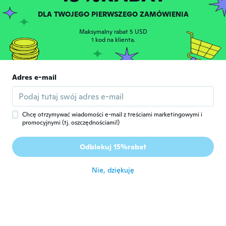
DLA TWOJEGO PIERWSZEGO ZAMÓWIENIA
Julio
J
Rok dołączenia 2020
·
28
opinie
·
4
przesłane
Maksymalny rabat 5 USD
Se en bién
1 kod na klienta.
około 5 roku temu
Adres e-mail
José Miguel
J
Rok dołączenia 2020
·
67
opinie
·
54
przesłane
Llegó a probarlo
około 5 roku temu
Chcę otrzymywać wiadomości e-mail z treściami marketingowymi i
promocyjnymi (tj. oszczędnościami!)
Claude
C
Odblokuj 15%rabat
Rok dołączenia 2016
·
99
opinie
około 5 roku temu
Nie, dziękuję
진성
진
Rok dołączenia 2019
·
25
opinie
około 5 roku temu