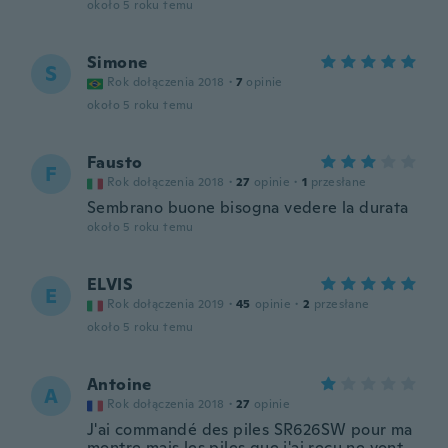
około 5 roku temu
Simone
S
Rok dołączenia 2018
·
7
opinie
około 5 roku temu
Fausto
F
Rok dołączenia 2018
·
27
opinie
·
1
przesłane
Sembrano buone bisogna vedere la durata
około 5 roku temu
ELVIS
E
Rok dołączenia 2019
·
45
opinie
·
2
przesłane
około 5 roku temu
Antoine
A
Rok dołączenia 2018
·
27
opinie
J'ai commandé des piles SR626SW pour ma
montre mais les piles que j'ai reçu ne vont