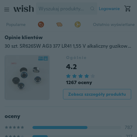
Logowanie
Popularne
Ostatnio wyświetlane
Opinie klientów
30 szt. SR626SW AG3 377 LR41 1,55 V alkaliczny guzikowy zegarek z bateriami Baterie (kolor: srebrny)
Ogólnie
4.2
1267 oceny
Zobacz szczegóły produktu
oceny
787
217