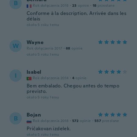
B
Rok dołączenia 2018
·
23
opinie
·
18
przesłane
Conforme à la description. Arrivée dans les
délais
około 5 roku temu
Wayne
W
Rok dołączenia 2017
·
68
opinie
około 5 roku temu
Isabel
I
Rok dołączenia 2014
·
4
opinie
Bem embalado. Chegou antes do tempo
previsto.
około 5 roku temu
Bojan
B
Rok dołączenia 2018
·
572
opinie
·
557
przesłane
Pričakovan izdelek.
około 5 roku temu