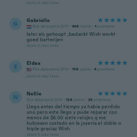
około 4 roku temu
Gabriella
G
Rok dołączenia 2017
·
490
opinie
·
1
przesłane
later als gehoopt ,bedankt Wish werkt
goed batterijen
około 4 roku temu
Eldaa
E
Rok dołączenia 2016
·
138
opinie
·
4
przesłane
około 4 roku temu
Nellie
N
Rok dołączenia 2015
·
128
opinie
·
29
przesłane
Llego antes del tiempo ya habia perdido
uno pero este llego y pude reparar con
menos de $6.00 siete relojes q me
hubiesen costado en la joyería el doble o
triple graciaz Wish
około 4 roku temu