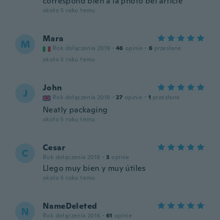
correspond bien a la photo bel article
około 5 roku temu
Mara
M
Rok dołączenia 2019
·
46
opinie
·
6
przesłane
około 5 roku temu
John
J
Rok dołączenia 2018
·
27
opinie
·
1
przesłane
Neatly packaging
około 5 roku temu
Cesar
C
Rok dołączenia 2018
·
3
opinie
Llego muy bien y muy útiles
około 5 roku temu
NameDeleted
N
Rok dołączenia 2016
·
61
opinie