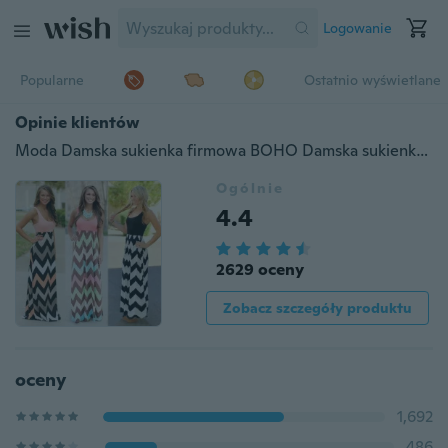
Logowanie
Popularne
Ostatnio wyświetlane
Opinie klientów
Moda Damska sukienka firmowa BOHO Damska sukienka w paski Maxi Summer Beach Long Dress Plus rozmiar S-5XL
Ogólnie
4.4
2629 oceny
Zobacz szczegóły produktu
oceny
1,692
486