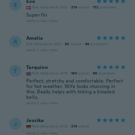
Eva
E
Rok dołączenia 2015
·
219
opinie
·
172
przesłane
Super fin
około 2 roku temu
Amelia
A
Rok dołączenia 2021
·
92
opinie
·
46
przesłane
około 2 roku temu
Tarquinn
T
Rok dołączenia 2018
·
185
opinie
·
89
przesłane
Perfect, stretchy and comfortable. Perfect
for hot weather. Wife looks stunning in
this. Really helps with hiding a bloated
belly.
około 2 roku temu
Jessika
J
Rok dołączenia 2016
·
219
opinie
około 2 roku temu