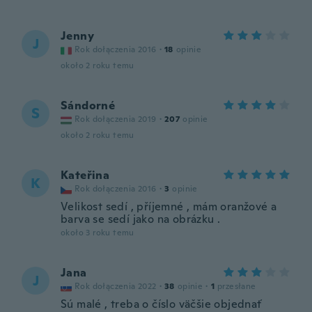
Jenny
J
Rok dołączenia 2016
·
18
opinie
około 2 roku temu
Sándorné
S
Rok dołączenia 2019
·
207
opinie
około 2 roku temu
Kateřina
K
Rok dołączenia 2016
·
3
opinie
Velikost sedí , příjemné , mám oranžové a
barva se sedí jako na obrázku .
około 3 roku temu
Jana
J
Rok dołączenia 2022
·
38
opinie
·
1
przesłane
Sú malé , treba o číslo väčšie objednať