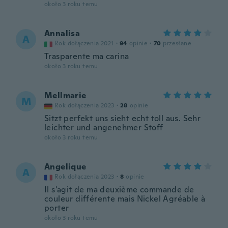
około 3 roku temu
Annalisa
A
Rok dołączenia 2021
·
94
opinie
·
70
przesłane
Trasparente ma carina
około 3 roku temu
Mellmarie
M
Rok dołączenia 2023
·
28
opinie
Sitzt perfekt uns sieht echt toll aus. Sehr
leichter und angenehmer Stoff
około 3 roku temu
Angelique
A
Rok dołączenia 2023
·
8
opinie
Il s'agit de ma deuxième commande de
couleur différente mais Nickel Agréable à
porter
około 3 roku temu