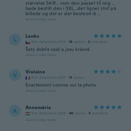
størrelse 54🌸.. men den passet til mig ..
hade bestilt den i 5XL ..det ligner stof på
billede og det er det bestemt ik ..
około 3 roku temu
Lenks
L
Rok dołączenia 2019
·
15
opinie
·
3
przesłane
Šaty dobře sedi a jsou krásné
około 3 roku temu
Violaine
V
Rok dołączenia 2015
·
11
opinie
Exactement comme sur la photo
około 3 roku temu
Annamária
A
Rok dołączenia 2018
·
46
opinie
·
3
przesłane
około 3 roku temu