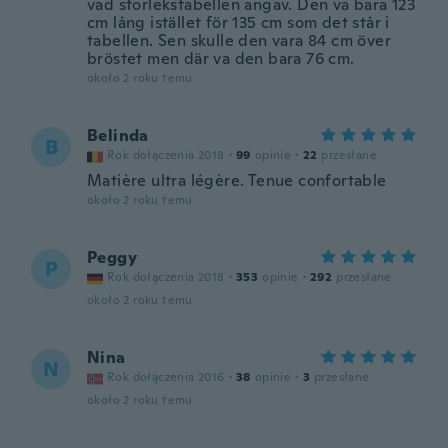
vad storlekstabellen angav. Den va bara 123
cm lång istället för 135 cm som det står i
tabellen. Sen skulle den vara 84 cm över
bröstet men där va den bara 76 cm.
około 2 roku temu
Belinda
B
Rok dołączenia 2018
·
99
opinie
·
22
przesłane
Matière ultra légère. Tenue confortable
około 2 roku temu
Peggy
P
Rok dołączenia 2018
·
353
opinie
·
292
przesłane
około 2 roku temu
Nina
N
Rok dołączenia 2016
·
38
opinie
·
3
przesłane
około 2 roku temu