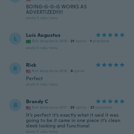
BOING-G-G-G WORKS AS
ADVERTIZED!!!!!
około 5 roku temu
Luís Augustus
L
Rok dołączenia 2019
·
21
opinie
·
1
przesłane
około 5 roku temu
Rick
R
Rok dołączenia 2018
·
9
opinie
Perfect
około 5 roku temu
Brandy C
B
Rok dołączenia 2017
·
25
opinie
·
27
przesłane
It's perfect it's exactly what it said it was
going to be it came in one piece it's clean
sleek looking and functional
około 5 roku temu