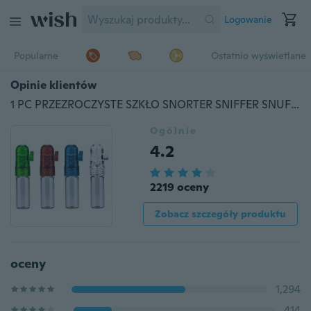
Logowanie
Popularne
Ostatnio wyświetlane
Opinie klientów
1 PC PRZEZROCZYSTE SZKŁO SNORTER SNIFFER SNUFF DOZOWNIK POCISKÓW W PROSZKU Losowy Kolor
Ogólnie
4.2
2219 oceny
Zobacz szczegóły produktu
oceny
1,294
414