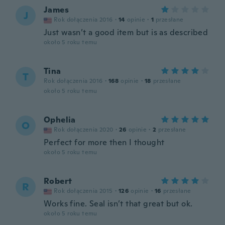
James
J
Rok dołączenia 2016
·
14
opinie
·
1
przesłane
Just wasn’t a good item but is as described
około 5 roku temu
Tina
T
Rok dołączenia 2016
·
168
opinie
·
18
przesłane
około 5 roku temu
Ophelia
O
Rok dołączenia 2020
·
26
opinie
·
2
przesłane
Perfect for more then I thought
około 5 roku temu
Robert
R
Rok dołączenia 2015
·
126
opinie
·
16
przesłane
Works fine. Seal isn’t that great but ok.
około 5 roku temu