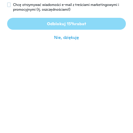
około 5 roku temu
Chcę otrzymywać wiadomości e-mail z treściami marketingowymi i
promocyjnymi (tj. oszczędnościami!)
Misty
M
Odblokuj 15%rabat
Rok dołączenia 2020
·
35
opinie
około 5 roku temu
Nie, dziękuję
Martin
M
Rok dołączenia 2018
·
25
opinie
·
1
przesłane
około 5 roku temu
Alex
A
Rok dołączenia 2020
·
25
opinie
·
5
przesłane
około 5 roku temu
brandy
B
Rok dołączenia 2020
·
225
opinie
około 5 roku temu