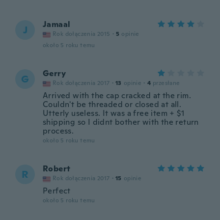
Jamaal
J
Rok dołączenia 2015
·
5
opinie
około 5 roku temu
Gerry
G
Rok dołączenia 2017
·
13
opinie
·
4
przesłane
Arrived with the cap cracked at the rim.
Couldn't be threaded or closed at all.
Utterly useless. It was a free item + $1
shipping so I didnt bother with the return
process.
około 5 roku temu
Robert
R
Rok dołączenia 2017
·
15
opinie
Perfect
około 5 roku temu