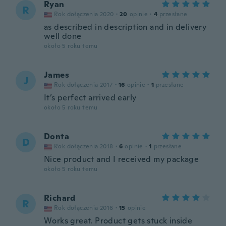
Ryan
R
Rok dołączenia 2020
·
20
opinie
·
4
przesłane
as described in description and in delivery
well done
około 5 roku temu
James
J
Rok dołączenia 2017
·
16
opinie
·
1
przesłane
It’s perfect arrived early
około 5 roku temu
Donta
D
Rok dołączenia 2018
·
6
opinie
·
1
przesłane
Nice product and I received my package
około 5 roku temu
Richard
R
Rok dołączenia 2016
·
15
opinie
Works great. Product gets stuck inside