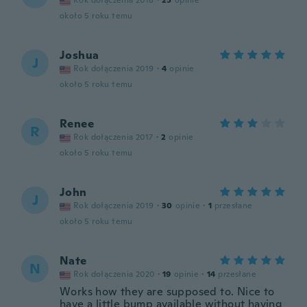
Rok dołączenia 2018
·
25
opinie
około 5 roku temu
Joshua
J
Rok dołączenia 2019
·
4
opinie
około 5 roku temu
Renee
R
Rok dołączenia 2017
·
2
opinie
około 5 roku temu
John
J
Rok dołączenia 2019
·
30
opinie
·
1
przesłane
około 5 roku temu
Nate
N
Rok dołączenia 2020
·
19
opinie
·
14
przesłane
Works how they are supposed to. Nice to
have a little bump available without having