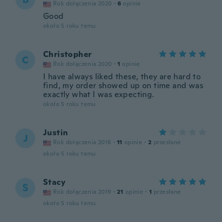
Rok dołączenia 2020
·
6
opinie
Good
około 5 roku temu
Christopher
C
Rok dołączenia 2020
·
1
opinie
I have always liked these, they are hard to
find, my order showed up on time and was
exactly what I was expecting.
około 5 roku temu
Justin
J
Rok dołączenia 2018
·
11
opinie
·
2
przesłane
około 5 roku temu
Stacy
S
Rok dołączenia 2019
·
21
opinie
·
1
przesłane
około 5 roku temu