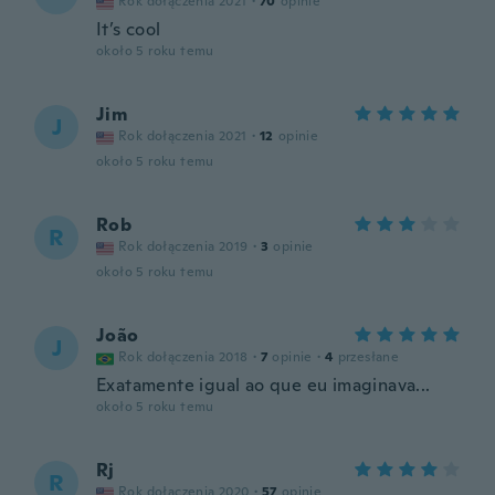
Rok dołączenia 2021
·
70
opinie
It’s cool
około 5 roku temu
Jim
J
Rok dołączenia 2021
·
12
opinie
około 5 roku temu
Rob
R
Rok dołączenia 2019
·
3
opinie
około 5 roku temu
João
J
Rok dołączenia 2018
·
7
opinie
·
4
przesłane
Exatamente igual ao que eu imaginava...
około 5 roku temu
Rj
R
Rok dołączenia 2020
·
57
opinie