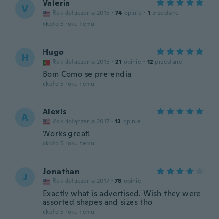
Valeria
V
Rok dołączenia 2015
·
74
opinie
·
1
przesłane
około 5 roku temu
Hugo
H
Rok dołączenia 2015
·
21
opinie
·
12
przesłane
Bom Como se pretendia
około 5 roku temu
Alexis
A
Rok dołączenia 2017
·
13
opinie
Works great!
około 5 roku temu
Jonathan
J
Rok dołączenia 2017
·
78
opinie
Exactly what is advertised. Wish they were
assorted shapes and sizes tho
około 5 roku temu