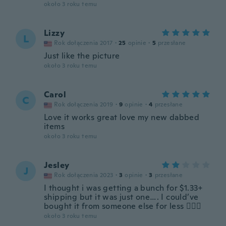
około 3 roku temu
Lizzy
L
Rok dołączenia 2017
·
25
opinie
·
5
przesłane
Just like the picture
około 3 roku temu
Carol
C
Rok dołączenia 2019
·
9
opinie
·
4
przesłane
Love it works great love my new dabbed
items
około 3 roku temu
Jesley
J
Rok dołączenia 2023
·
3
opinie
·
3
przesłane
I thought i was getting a bunch for $1.33+
shipping but it was just one…. I could’ve
bought it from someone else for less 🤦🏽‍♀️
około 3 roku temu