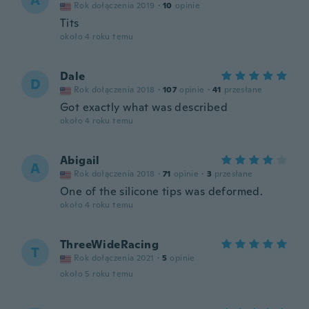
A
Rok dołączenia 2019
·
10
opinie
Tits
około 4 roku temu
Dale
D
Rok dołączenia 2018
·
107
opinie
·
41
przesłane
Got exactly what was described
około 4 roku temu
Abigail
A
Rok dołączenia 2018
·
71
opinie
·
3
przesłane
One of the silicone tips was deformed.
około 4 roku temu
ThreeWideRacing
T
Rok dołączenia 2021
·
5
opinie
około 5 roku temu