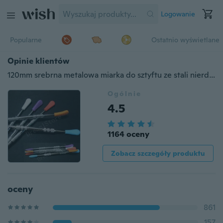
Logowanie
Popularne
Ostatnio wyświetlane
Opinie klientów
120mm srebrna metalowa miarka do sztyftu ze stali nierdzewnej różdżka do wosków eterycznych
Ogólnie
4.5
1164 oceny
Zobacz szczegóły produktu
oceny
861
157