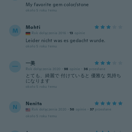
My favorite gem color/stone
około 5 roku temu
Mohti
M
Rok dołączenia 2016
·
13
opinie
Leider nicht was es gedacht wurde.
około 5 roku temu
一美
一
Rok dołączenia 2020
·
98
opinie
·
36
przesłane
とても、綺麗で 付けていると 優雅な 気持ち
になります
około 5 roku temu
Nenita
N
Rok dołączenia 2020
·
50
opinie
·
37
przesłane
około 5 roku temu