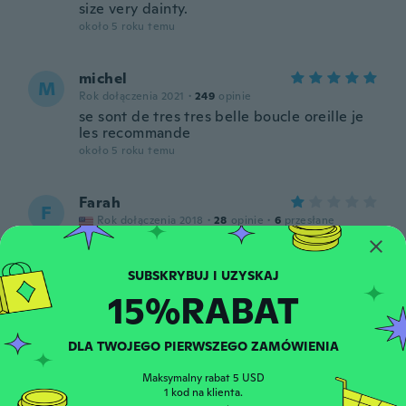
size very dainty.
około 5 roku temu
michel
M
Rok dołączenia 2021
·
249
opinie
se sont de tres tres belle boucle oreille je
les recommande
około 5 roku temu
Farah
F
Rok dołączenia 2018
·
28
opinie
·
6
przesłane
Good size but lock are very loose, can't
wear it....I claim broken piece
około 5 roku temu
15%RABAT
Elena
E
DLA TWOJEGO PIERWSZEGO ZAMÓWIENIA
Rok dołączenia 2015
·
22
opinie
·
8
przesłane
Esta bello.
Maksymalny rabat 5 USD
około 5 roku temu
1 kod na klienta.