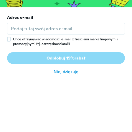
Mary
M
Rok dołączenia 2016
·
29
opinie
Adres e-mail
Nice
około 5 roku temu
Chcę otrzymywać wiadomości e-mail z treściami marketingowymi i
promocyjnymi (tj. oszczędnościami!)
Maura
M
Rok dołączenia 2017
·
3
opinie
Odblokuj 15%rabat
Gostei.
około 5 roku temu
Nie, dziękuję
Shanesia
S
Rok dołączenia 2020
·
14
opinie
około 5 roku temu
Farrah
F
Rok dołączenia 2020
·
22
opinie
około 5 roku temu