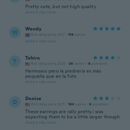
Pretty cute, but not high quality
około 5 roku temu
Wendy
W
Rok dołączenia 2017
·
118
opinie
około 5 roku temu
Tahira
T
Rok dołączenia 2020
·
39
opinie
·
8
przesłane
Hermosos pero la piedreria es más
pequeña que en la foto
około 5 roku temu
Denise
D
Rok dołączenia 2021
·
164
opinie
·
6
przesłane
These earrings are rally pretty.i was
expecting them to be a little larger though.
około 5 roku temu