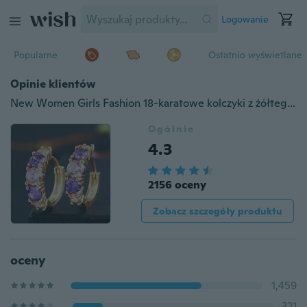
Logowanie
Popularne
Ostatnio wyświetlane
Opinie klientów
New Women Girls Fashion 18-karatowe kolczyki z żółtego złota z wielokolorową cyrkonią
Ogólnie
4.3
2156 oceny
Zobacz szczegóły produktu
oceny
1,459
321