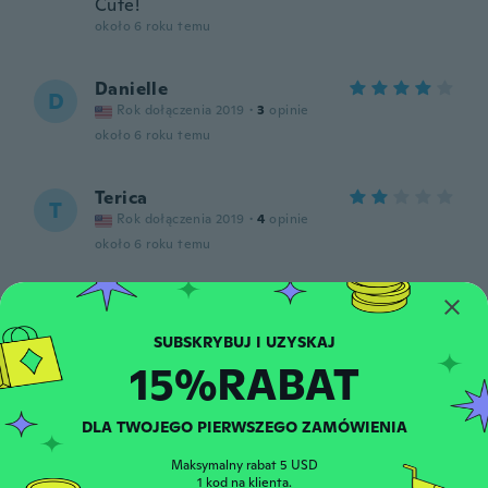
Cute!
około 6 roku temu
Danielle
D
Rok dołączenia 2019
·
3
opinie
około 6 roku temu
Terica
T
Rok dołączenia 2019
·
4
opinie
około 6 roku temu
Emma
E
Rok dołączenia 2019
·
3
opinie
około 6 roku temu
15%RABAT
Alex
A
DLA TWOJEGO PIERWSZEGO ZAMÓWIENIA
Rok dołączenia 2015
·
42
opinie
·
4
przesłane
około 6 roku temu
Maksymalny rabat 5 USD
1 kod na klienta.