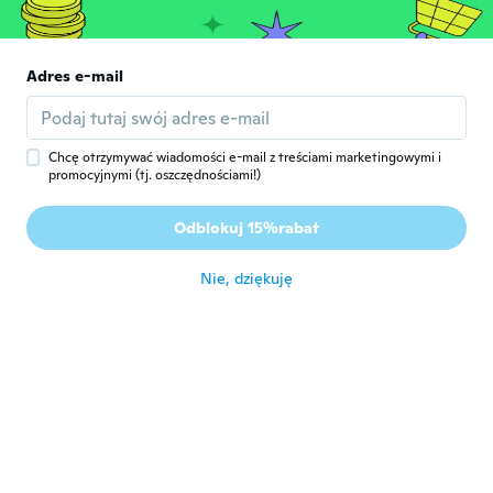
Mikhaila
M
Rok dołączenia 2019
·
10
opinie
Adres e-mail
Came in less than 2 weeks. Looks exactly
like the picture. Decent quality and a little
mesh bag to hold it
około 6 roku temu
Chcę otrzymywać wiadomości e-mail z treściami marketingowymi i
promocyjnymi (tj. oszczędnościami!)
Ellie
E
Odblokuj 15%rabat
Rok dołączenia 2019
·
16
opinie
·
4
przesłane
około 6 roku temu
Nie, dziękuję
Tiffany
T
Rok dołączenia 2015
·
10
opinie
·
2
przesłane
Mother inlaw loved it
około 6 roku temu
Heather
H
Rok dołączenia 2015
·
23
opinie
·
6
przesłane