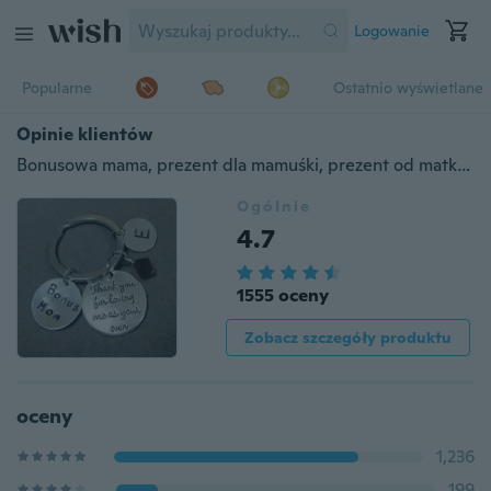
Logowanie
Popularne
Ostatnio wyświetlane
Opinie klientów
Bonusowa mama, prezent dla mamuśki, prezent od matki chrzestnej, prezent od ojca chrzestnego, prezent od taty, ulubiony prezent od nauczyciela, prezent od teściowej
Ogólnie
4.7
1555 oceny
Zobacz szczegóły produktu
oceny
1,236
199