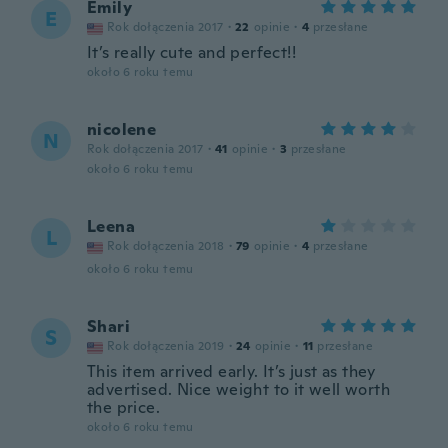
Emily
E
Rok dołączenia 2017
·
22
opinie
·
4
przesłane
It’s really cute and perfect!!
około 6 roku temu
nicolene
N
Rok dołączenia 2017
·
41
opinie
·
3
przesłane
około 6 roku temu
Leena
L
Rok dołączenia 2018
·
79
opinie
·
4
przesłane
około 6 roku temu
Shari
S
Rok dołączenia 2019
·
24
opinie
·
11
przesłane
This item arrived early. It’s just as they
advertised. Nice weight to it well worth
the price.
około 6 roku temu