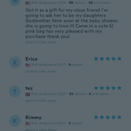
M
Rok dołączenia 2019
·
68
opinie
·
35
przesłane
Got it as a gift for my close friend I'm
going to ask her to be my daughters
Godmother here soon at the baby shower.
she is going to love it! Came in a cute lil
pink bag too very pleased with my
purchase thank you!
około 5 roku temu
Erica
E
Rok dołączenia 2017
·
9
opinie
około 5 roku temu
tez
T
Rok dołączenia 2020
·
52
opinie
·
4
przesłane
około 5 roku temu
Kimmy
K
Rok dołączenia 2017
·
3
opinie
około 5 roku temu