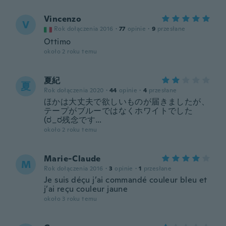
Vincenzo
V
Rok dołączenia 2016
·
77
opinie
·
9
przesłane
Ottimo
około 2 roku temu
夏紀
夏
Rok dołączenia 2020
·
44
opinie
·
4
przesłane
ほかは大丈夫で欲しいものが届きましたが、
テープがブルーではなくホワイトでした
(ರ⁠_⁠ರ残念です…
około 2 roku temu
Marie-Claude
M
Rok dołączenia 2016
·
3
opinie
·
1
przesłane
Je suis déçu j’ai commandé couleur bleu et
j’ai reçu couleur jaune
około 3 roku temu