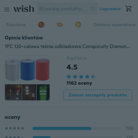
Logowanie
Popularne
Ostatnio wyświetlane
Opinie klientów
1PC 120-calowa taśma odblaskowa Conspicuity Diamond Grade Tape
Ogólnie
4.5
1162 oceny
Zobacz szczegóły produktu
oceny
769
235