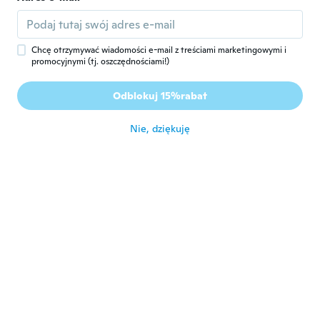
gabriele
G
Rok dołączenia 2017
·
52
opinie
około 5 roku temu
Chcę otrzymywać wiadomości e-mail z treściami marketingowymi i
promocyjnymi (tj. oszczędnościami!)
Robert
R
Odblokuj 15%rabat
Rok dołączenia 2019
·
105
opinie
około 5 roku temu
Nie, dziękuję
Paolo
P
Rok dołączenia 2021
·
4
opinie
około 5 roku temu
Juraj
J
Rok dołączenia 2018
·
1481
opinie
·
3
przesłane
super
około 5 roku temu
Daniel