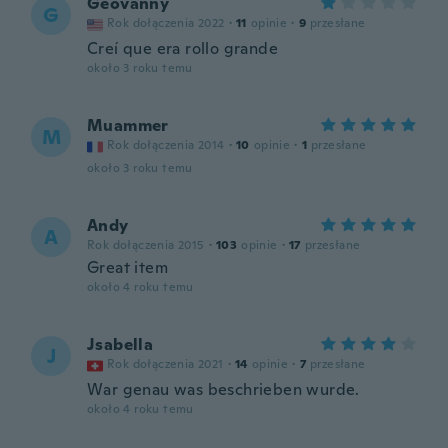
Geovanny
G
Rok dołączenia 2022
·
11
opinie
·
9
przesłane
Creí que era rollo grande
około 3 roku temu
Muammer
M
Rok dołączenia 2014
·
10
opinie
·
1
przesłane
około 3 roku temu
Andy
A
Rok dołączenia 2015
·
103
opinie
·
17
przesłane
Great item
około 4 roku temu
Jsabella
J
Rok dołączenia 2021
·
14
opinie
·
7
przesłane
War genau was beschrieben wurde.
około 4 roku temu