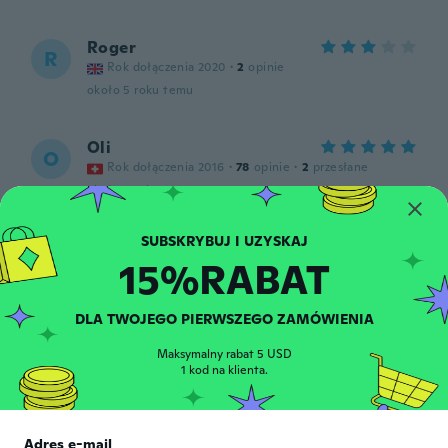
Roger
R
Rok dołączenia 2020
·
2
opinie
około 5 roku temu
Oli
O
Rok dołączenia 2016
·
78
opinie
·
2
przesłane
około 5 roku temu
Luc
L
15%RABAT
Rok dołączenia 2016
·
70
opinie
około 5 roku temu
DLA TWOJEGO PIERWSZEGO ZAMÓWIENIA
neville
N
Maksymalny rabat 5 USD
Rok dołączenia 2019
·
3
opinie
1 kod na klienta.
Reflects well but poor adhesive quality.
około 5 roku temu
Adres e-mail