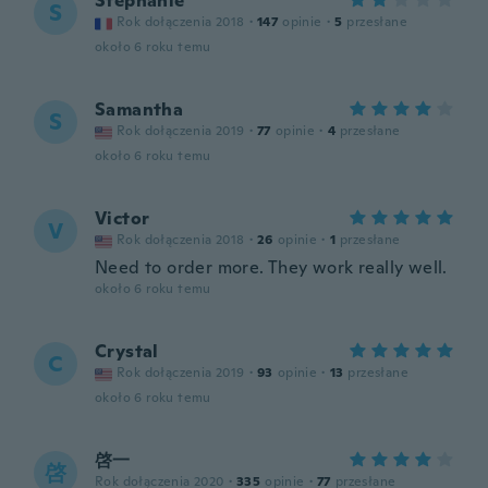
Stephanie
S
Rok dołączenia 2018
·
147
opinie
·
5
przesłane
około 6 roku temu
Samantha
S
Rok dołączenia 2019
·
77
opinie
·
4
przesłane
około 6 roku temu
Victor
V
Rok dołączenia 2018
·
26
opinie
·
1
przesłane
Need to order more. They work really well.
około 6 roku temu
Crystal
C
Rok dołączenia 2019
·
93
opinie
·
13
przesłane
około 6 roku temu
啓一
啓
Rok dołączenia 2020
·
335
opinie
·
77
przesłane