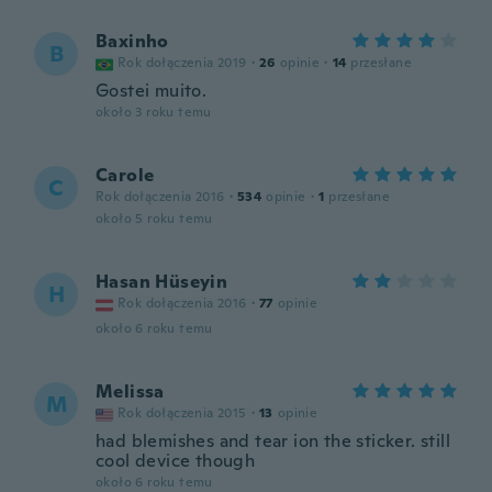
Baxinho
B
Rok dołączenia 2019
·
26
opinie
·
14
przesłane
Gostei muito.
około 3 roku temu
Carole
C
Rok dołączenia 2016
·
534
opinie
·
1
przesłane
około 5 roku temu
Hasan Hüseyin
H
Rok dołączenia 2016
·
77
opinie
około 6 roku temu
Melissa
M
Rok dołączenia 2015
·
13
opinie
had blemishes and tear ion the sticker. still
cool device though
około 6 roku temu