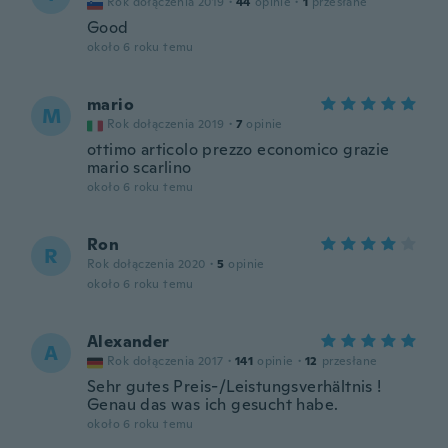
Rok dołączenia 2019
·
44
opinie
·
1
przesłane
Good
około 6 roku temu
mario
M
Rok dołączenia 2019
·
7
opinie
ottimo articolo prezzo economico grazie
mario scarlino
około 6 roku temu
Ron
R
Rok dołączenia 2020
·
5
opinie
około 6 roku temu
Alexander
A
Rok dołączenia 2017
·
141
opinie
·
12
przesłane
Sehr gutes Preis-/Leistungsverhältnis !
Genau das was ich gesucht habe.
około 6 roku temu