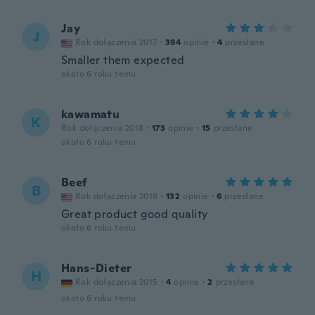
Jay
J
Rok dołączenia 2017
·
394
opinie
·
4
przesłane
Smaller them expected
około 6 roku temu
kawamatu
K
Rok dołączenia 2018
·
173
opinie
·
15
przesłane
około 6 roku temu
Beef
B
Rok dołączenia 2019
·
132
opinie
·
6
przesłane
Great product good quality
około 6 roku temu
Hans-Dieter
H
Rok dołączenia 2015
·
4
opinie
·
2
przesłane
około 6 roku temu