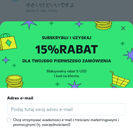
小さいけどいいですよ
około 6 roku temu
Tibor
T
Rok dołączenia 2019
·
159
opinie
·
2
przesłane
Remek köszönöm
15%RABAT
około 6 roku temu
DLA TWOJEGO PIERWSZEGO ZAMÓWIENIA
Maurice.
M
Rok dołączenia 2019
·
68
opinie
Maksymalny rabat 5 USD
1 kod na klienta.
około 6 roku temu
Ramona
R
Adres e-mail
Rok dołączenia 2015
·
80
opinie
·
7
przesłane
Very thin metal. Be very careful using them
because they could break easily.
około 6 roku temu
Chcę otrzymywać wiadomości e-mail z treściami marketingowymi i
promocyjnymi (tj. oszczędnościami!)