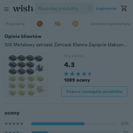
Logowanie
Popularne
Ostatnio wyświetlane
Opinie klientów
10X Metalowy zatrzask Zatrzask Klamra Zapięcie klaksonu Hak Pudełko na biżuterię Kłódka FAB
Ogólnie
4.3
1089 oceny
Zobacz szczegóły produktu
oceny
676
211