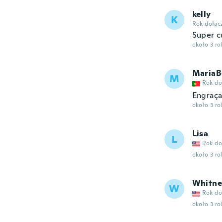
kelly
K
Rok dołąc
Super c
około 3 r
MariaB
M
Rok do
Engraça
około 3 r
Lisa
L
Rok do
około 3 r
Whitne
W
Rok do
około 3 r