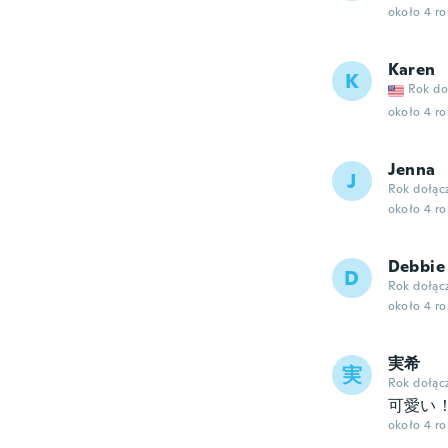
około 4 r
Karen
K
Rok do
około 4 r
Jenna
J
Rok dołąc
około 4 r
Debbie
D
Rok dołąc
około 4 r
実希
実
Rok dołąc
可愛い
około 4 r