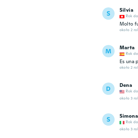
Silvia
S
Rok do
Molto f
około 2 r
Marta
M
Rok do
Es una 
około 2 r
Dena
D
Rok do
około 3 r
Simona
S
Rok do
około 3 r