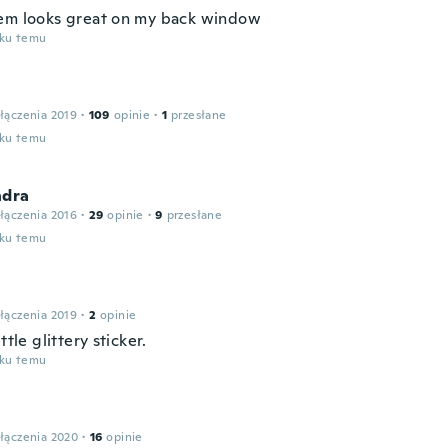
em looks great on my back window
oku temu
łączenia 2019
·
109
opinie
·
1
przesłane
oku temu
ndra
łączenia 2016
·
29
opinie
·
9
przesłane
oku temu
łączenia 2019
·
2
opinie
ttle glittery sticker.
oku temu
łączenia 2020
·
16
opinie