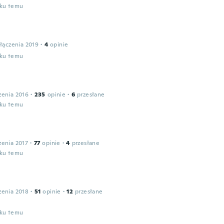
oku temu
łączenia 2019
·
4
opinie
oku temu
zenia 2016
·
235
opinie
·
6
przesłane
oku temu
zenia 2017
·
77
opinie
·
4
przesłane
oku temu
zenia 2018
·
51
opinie
·
12
przesłane
！
oku temu