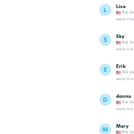
Lisa
L
Rok do
około 3 r
Sky
S
Rok do
około 4 r
Erik
E
Rok do
około 4 r
donna
D
Rok do
około 4 r
Mary
M
Rok do