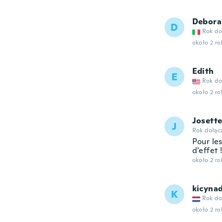
Debora
D
Rok do
około 2 r
Edith
E
Rok do
około 2 r
Josett
J
Rok dołąc
Pour le
d'effet !
około 2 r
kicyna
K
Rok do
około 2 r