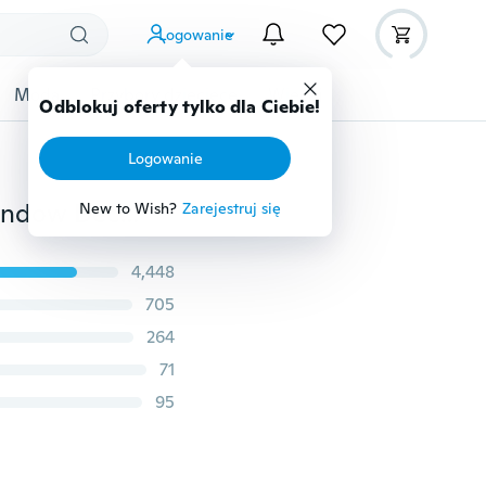
Logowanie
Moda
Przybory dziecięce
Więcej
Odblokuj oferty tylko dla Ciebie!
Logowanie
9 * 3,5 cala Kot Lady Cats Follow Woman Cute Car Window Decal Naklejka na zderzak Zwierzęta domowe Zabawa 57
New to Wish?
Zarejestruj się
4,448
705
264
71
95