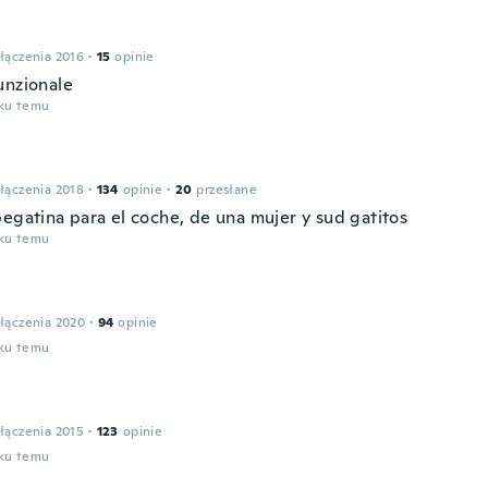
łączenia 2016
·
15
opinie
unzionale
oku temu
łączenia 2018
·
134
opinie
·
20
przesłane
pegatina para el coche, de una mujer y sud gatitos
oku temu
łączenia 2020
·
94
opinie
oku temu
łączenia 2015
·
123
opinie
oku temu