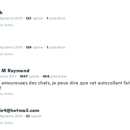
h
łączenia 2018
·
123
opinie
·
1
przesłane
oku temu
łączenia 2018
·
139
opinie
·
1
przesłane
oku temu
e M Raymond
zenia 2017
·
1047
opinie
·
408
przesłane
s amoureuses des chats, je peux dire que cet autocollant fa
!
oku temu
de4@hotmail.com
łączenia 2018
·
32
opinie
oku temu