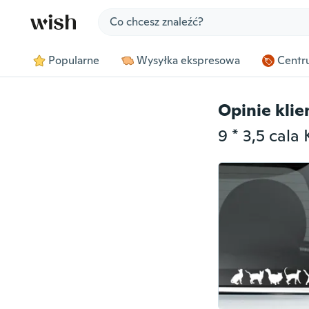
Jump to section
Popularne
Wysyłka ekspresowa
Centru
Opinie kli