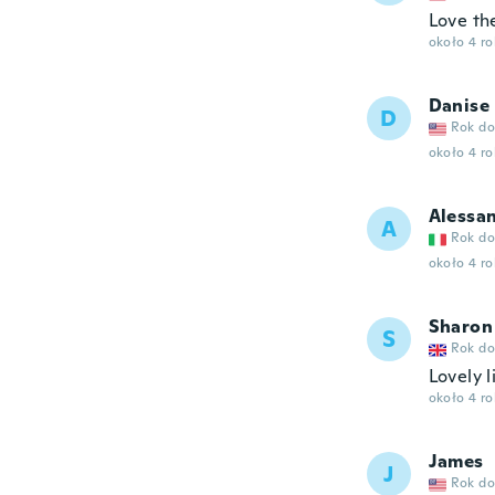
Love th
około 4 r
Danise
D
Rok do
około 4 r
Alessa
A
Rok do
około 4 r
Sharon
S
Rok do
Lovely li
około 4 r
James
J
Rok do