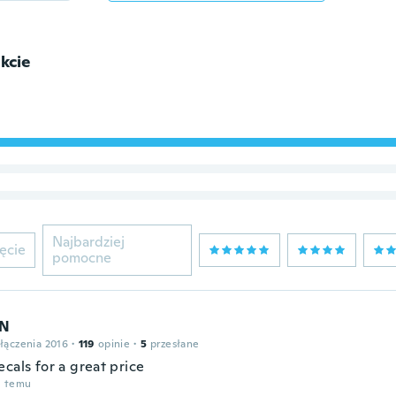
kcie
Najbardziej
ęcie
pomocne
EN
łączenia 2016
·
119
opinie
·
5
przesłane
cals for a great price
u temu