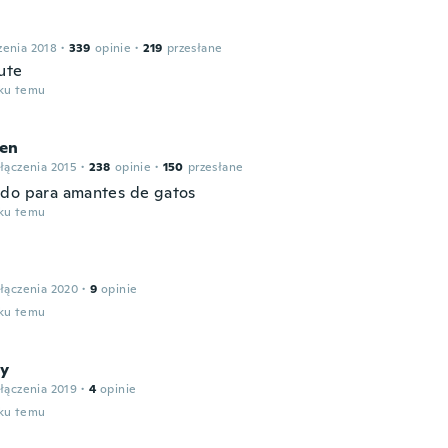
zenia 2018
·
339
opinie
·
219
przesłane
ute
oku temu
en
łączenia 2015
·
238
opinie
·
150
przesłane
do para amantes de gatos
oku temu
łączenia 2020
·
9
opinie
oku temu
y
łączenia 2019
·
4
opinie
oku temu