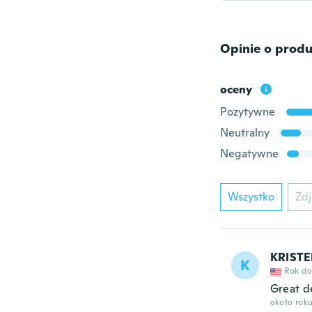
Opinie o produ
oceny
Pozytywne
Neutralny
Negatywne
Wszystko
Zdj
KRIST
K
Rok do
Great de
około rok