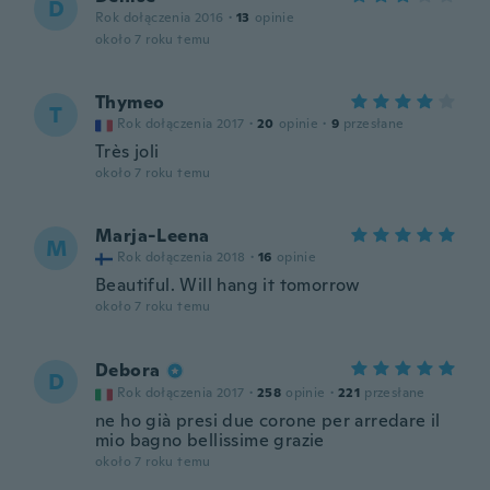
D
Rok dołączenia 2016
·
13
opinie
około 7 roku temu
Thymeo
T
Rok dołączenia 2017
·
20
opinie
·
9
przesłane
Très joli
około 7 roku temu
Marja-Leena
M
Rok dołączenia 2018
·
16
opinie
Beautiful. Will hang it tomorrow
około 7 roku temu
Debora
D
Rok dołączenia 2017
·
258
opinie
·
221
przesłane
ne ho già presi due corone per arredare il
mio bagno bellissime grazie
około 7 roku temu