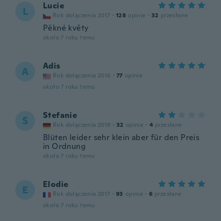
Lucie
L
Rok dołączenia 2017
·
128
opinie
·
32
przesłane
Pěkné květy
około 7 roku temu
Adis
A
Rok dołączenia 2016
·
77
opinie
około 7 roku temu
Stefanie
S
Rok dołączenia 2018
·
32
opinie
·
4
przesłane
Blüten leider sehr klein aber für den Preis
in Ordnung
około 7 roku temu
Elodie
E
Rok dołączenia 2017
·
93
opinie
·
6
przesłane
około 7 roku temu