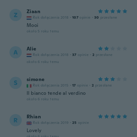
Ziaan
Z
Rok dołączenia 2018
·
107
opinie
·
30
przesłane
Mooi
około 5 roku temu
Alie
A
Rok dołączenia 2018
·
37
opinie
·
2
przesłane
około 6 roku temu
simone
S
Rok dołączenia 2015
·
17
opinie
·
2
przesłane
Il bianco tende al verdino
około 6 roku temu
Rhian
R
Rok dołączenia 2019
·
25
opinie
Lovely
około 6 roku temu