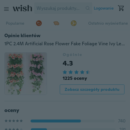
Logowanie
Popularne
Ostatnio wyświetlane
Opinie klientów
1PC 2.4M Artificial Rose Flower Fake Foliage Vine Ivy Leaf Wedding Plants Decoration
Ogólnie
4.3
1225 oceny
Zobacz szczegóły produktu
oceny
740
231