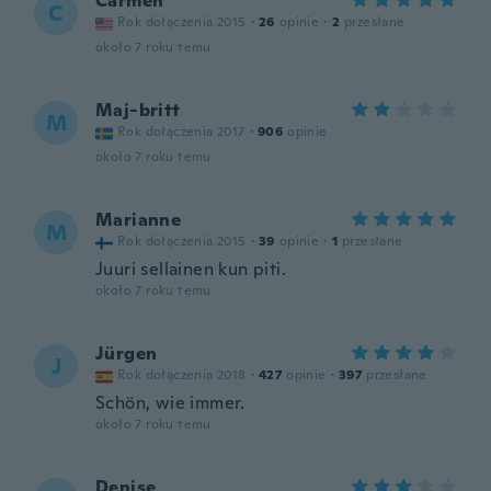
Carmen
C
Rok dołączenia 2015
·
26
opinie
·
2
przesłane
około 7 roku temu
Maj-britt
M
Rok dołączenia 2017
·
906
opinie
około 7 roku temu
Marianne
M
Rok dołączenia 2015
·
39
opinie
·
1
przesłane
Juuri sellainen kun piti.
około 7 roku temu
Jürgen
J
Rok dołączenia 2018
·
427
opinie
·
397
przesłane
Schön, wie immer.
około 7 roku temu
Denise