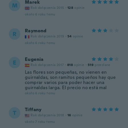
Marek
M
Rok dołączenia 2015
·
128
opinie
około 6 roku temu
Raymond
R
Rok dołączenia 2019
·
54
opinie
około 6 roku temu
Eugenia
E
Rok dołączenia 2017
·
818
opinie
·
519
przesłane
Las flores son pequeñas, no vienen en
guirnaldas, son ramitos pequeños hay que
comprar varios para poder hacer una
guirnaldas larga. El precio no está mal
około 6 roku temu
Tiffany
T
Rok dołączenia 2018
·
16
opinie
około 7 roku temu