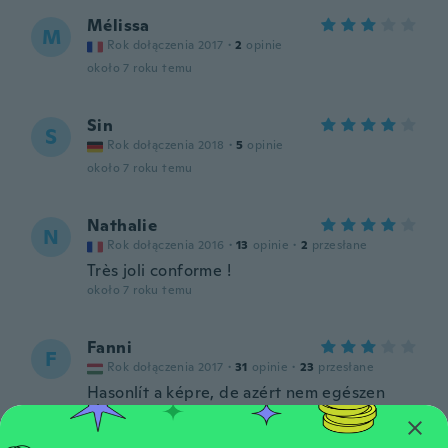
Mélissa
M
Rok dołączenia 2017
·
2
opinie
około 7 roku temu
Sin
S
Rok dołączenia 2018
·
5
opinie
około 7 roku temu
Nathalie
N
Rok dołączenia 2016
·
13
opinie
·
2
przesłane
Très joli conforme !
około 7 roku temu
Fanni
F
Rok dołączenia 2017
·
31
opinie
·
23
przesłane
Hasonlít a képre, de azért nem egészen
olyan.
około 7 roku temu