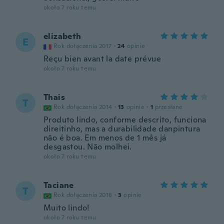
około 7 roku temu
elizabeth
E
Rok dołączenia 2017
·
24
opinie
Reçu bien avant la date prévue
około 7 roku temu
Thais
T
Rok dołączenia 2014
·
13
opinie
·
1
przesłane
Produto lindo, conforme descrito, funciona
direitinho, mas a durabilidade danpintura
não é boa. Em menos de 1 mês já
desgastou. Não molhei.
około 7 roku temu
Taciane
T
Rok dołączenia 2018
·
3
opinie
Muito lindo!
około 7 roku temu