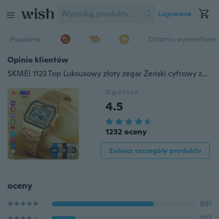
Logowanie
Popularne
Ostatnio wyświetlane
Opinie klientów
SKMEI 1123 Top Luksusowy złoty zegar Żeński cyfrowy zegarek sportowy LED Męski zegarek wojskowy z pełną stalową wodoodpornością
Ogólnie
4.5
1232 oceny
Zobacz szczegóły produktu
oceny
881
207