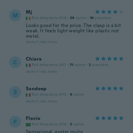
Mj
M
Rok dołączenia 2018
·
58
opinie
·
19
przesłane
Looks good for the price. The clasp is a bit
weak. It feels light weight like plastic not
metal.
około 7 roku temu
Chiara
C
Rok dołączenia 2017
·
71
opinie
·
2
przesłane
około 7 roku temu
Sandeep
S
Rok dołączenia 2015
·
8
opinie
około 7 roku temu
Flavio
F
Rok dołączenia 2018
·
2
opinie
Sensacional, gostei muito