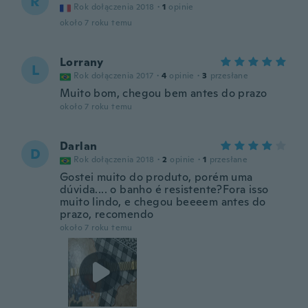
R
Rok dołączenia 2018
·
1
opinie
około 7 roku temu
Lorrany
L
Rok dołączenia 2017
·
4
opinie
·
3
przesłane
Muito bom, chegou bem antes do prazo
około 7 roku temu
Darlan
D
Rok dołączenia 2018
·
2
opinie
·
1
przesłane
Gostei muito do produto, porém uma
dúvida.... o banho é resistente?Fora isso
muito lindo, e chegou beeeem antes do
prazo, recomendo
około 7 roku temu