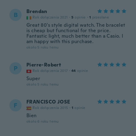
Brendan
B
Rok dołączenia 2021
·
5
opinie
·
1
przesłane
Great 80's style digital watch. The bracelet
is cheap but functional for the price.
Fantastic light, much better than a Casio. I
am happy with this purchase.
około 5 roku temu
Pierre-Robert
P
Rok dołączenia 2017
·
44
opinie
Super
około 5 roku temu
FRANCISCO JOSE
F
Rok dołączenia 2015
·
1
opinie
Bien
około 6 roku temu