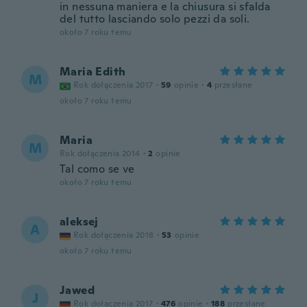
in nessuna maniera e la chiusura si sfalda
del tutto lasciando solo pezzi da soli.
około 7 roku temu
Maria Edith
M
Rok dołączenia 2017
·
59
opinie
·
4
przesłane
około 7 roku temu
Maria
M
Rok dołączenia 2014
·
2
opinie
Tal como se ve
około 7 roku temu
aleksej
A
Rok dołączenia 2018
·
53
opinie
około 7 roku temu
Jawed
J
Rok dołączenia 2017
·
476
opinie
·
188
przesłane