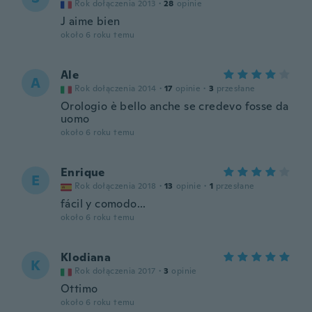
Rok dołączenia 2013
·
28
opinie
J aime bien
około 6 roku temu
Ale
A
Rok dołączenia 2014
·
17
opinie
·
3
przesłane
Orologio è bello anche se credevo fosse da
uomo
około 6 roku temu
Enrique
E
Rok dołączenia 2018
·
13
opinie
·
1
przesłane
fácil y comodo...
około 6 roku temu
Klodiana
K
Rok dołączenia 2017
·
3
opinie
Ottimo
około 6 roku temu