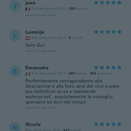
jean
J
Rok dołączenia 2016
·
203
opinie
około 6 roku temu
Lumnije
L
Rok dołączenia 2017
·
3
opinie
Sehr Gut
około 6 roku temu
Emanuela
E
Rok dołączenia 2017
·
267
opinie
·
156
przesłane
Perfettamente corrispondente alla
descrizione e alla foto..anzi dal vivo e anke
piu bello!!non so se e realmente
waterproof , assolutamente lo consiglio
speriamo ke duri nel tempo
około 6 roku temu
Nicole
N
Rok dołączenia 2019
·
327
opinie