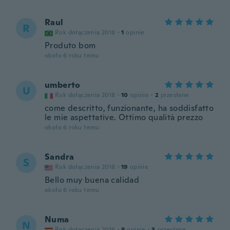
Raul
R
Rok dołączenia 2018
·
1
opinie
Produto bom
około 6 roku temu
umberto
U
Rok dołączenia 2018
·
10
opinie
·
2
przesłane
come descritto, funzionante, ha soddisfatto
le mie aspettative. Ottimo qualità prezzo
około 6 roku temu
Sandra
S
Rok dołączenia 2016
·
19
opinie
Bello muy buena calidad
około 6 roku temu
Numa
N
Rok dołączenia 2016
·
8
opinie
·
3
przesłane