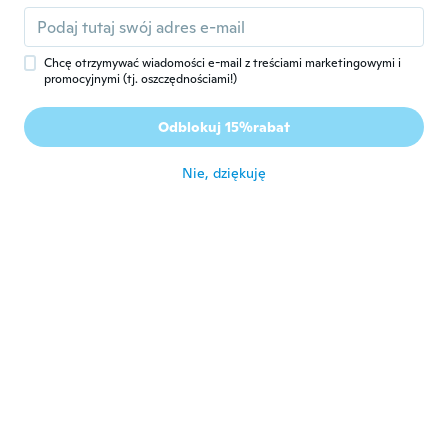
N
Rok dołączenia 2017
·
42
opinie
około 7 roku temu
Chcę otrzymywać wiadomości e-mail z treściami marketingowymi i
promocyjnymi (tj. oszczędnościami!)
Valcirleia
V
Rok dołączenia 2018
·
11
opinie
·
4
przesłane
Odblokuj 15%rabat
Lindo
około 7 roku temu
Nie, dziękuję
jader
J
Rok dołączenia 2017
·
12
opinie
około 7 roku temu
Zaida
Z
Rok dołączenia 2016
·
37
opinie
około 7 roku temu
flaviana
F
Rok dołączenia 2018
·
1
opinie