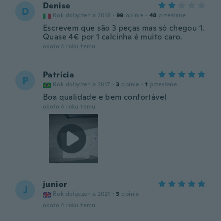
Denise
D
Rok dołączenia 2018
·
99
opinie
·
48
przesłane
Escrevem que são 3 peças mas só chegou 1.
Quase 4€ por 1 calcinha è muito caro.
około 4 roku temu
Patrícia
P
Rok dołączenia 2017
·
3
opinie
·
1
przesłane
Boa qualidade e bem confortável
około 4 roku temu
junior
J
Rok dołączenia 2021
·
3
opinie
około 4 roku temu