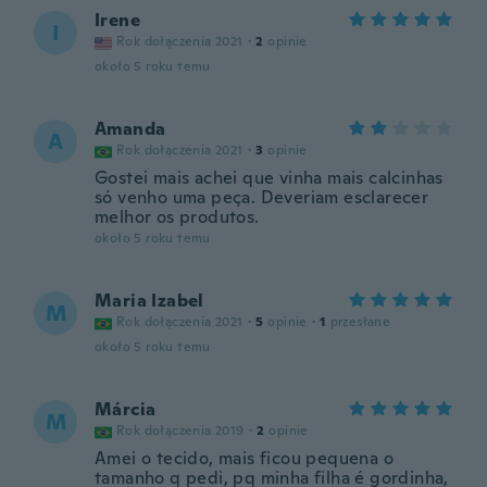
Irene
I
Rok dołączenia 2021
·
2
opinie
około 5 roku temu
Amanda
A
Rok dołączenia 2021
·
3
opinie
Gostei mais achei que vinha mais calcinhas
só venho uma peça. Deveriam esclarecer
melhor os produtos.
około 5 roku temu
Maria Izabel
M
Rok dołączenia 2021
·
5
opinie
·
1
przesłane
około 5 roku temu
Márcia
M
Rok dołączenia 2019
·
2
opinie
Amei o tecido, mais ficou pequena o
tamanho q pedi, pq minha filha é gordinha,