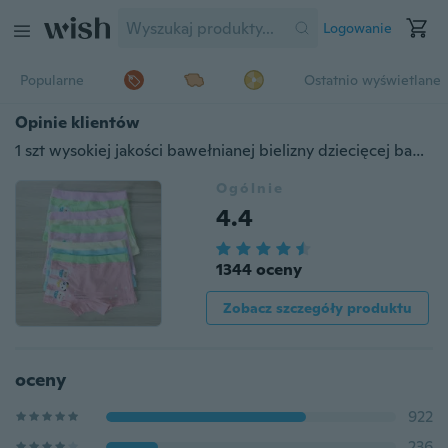
Logowanie
Popularne
Ostatnio wyświetlane
Opinie klientów
1 szt wysokiej jakości bawełnianej bielizny dziecięcej bawełnianej bielizny Cartoon Design M-XL dla 3-8 lat małych dziewczynek 705
Ogólnie
4.4
1344 oceny
Zobacz szczegóły produktu
oceny
922
236