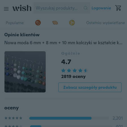
Logowanie
Popularne
Ostatnio wyświetlane
Opinie klientów
Nowa moda 6 mm + 8 mm + 10 mm kolczyki w kształcie kropli Naturalne tygrysie oko Koraliki z kamienia Dangle Długie kolczyki z biżuterią
Ogólnie
4.7
2819 oceny
Zobacz szczegóły produktu
oceny
2,201
401