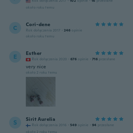
Rok dołączenia 2017
·
102
opinie
·
16
przesłane
około roku temu
Cori-dene
C
Rok dołączenia 2017
·
246
opinie
około roku temu
Esther
E
Rok dołączenia 2020
·
676
opinie
·
716
przesłane
very nice
około 2 roku temu
Sirit Aurelia
S
Rok dołączenia 2016
·
549
opinie
·
94
przesłane
około 2 roku temu