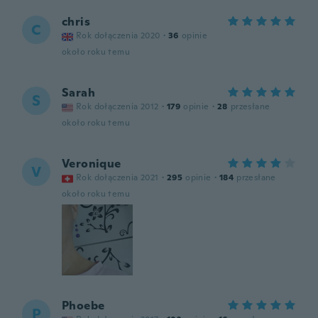
chris
C
Rok dołączenia 2020
·
36
opinie
około roku temu
Sarah
S
Rok dołączenia 2012
·
179
opinie
·
28
przesłane
około roku temu
Veronique
V
Rok dołączenia 2021
·
295
opinie
·
184
przesłane
około roku temu
Phoebe
P