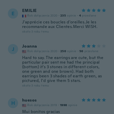
EMILIE
E
Rok dołączenia 2020
·
235
opinie
·
4
przesłane
J'apprécie ces boucles d'oreilles.Je les
recommande aux Clientes.Merci WISH.
około 3 roku temu
Joanna
J
Rok dołączenia 2020
·
250
opinie
·
50
przesłane
Hard to say. The earrings are cute, but the
particular pair sent me had the principal
(bottom) it's 3 stones in different colors,
one green and one brown). Had both
earrings been 3 shades of earth green, as
pictured, I'd give them 5 stars.
około 3 roku temu
huesos
H
Rok dołączenia 2019
·
1998
opinie
Mui bonitos gracias