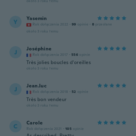
około 3 roku temu
Yasemin
Y
Rok dołączenia 2022
·
99
opinie
·
8
przesłane
około 3 roku temu
Joséphine
J
Rok dołączenia 2017
·
556
opinie
Très jolies boucles d'oreilles
około 3 roku temu
Jean.luc
J
Rok dołączenia 2018
·
52
opinie
Très bon vendeur
około 3 roku temu
Carole
C
Rok dołączenia 2021
·
105
opinie
As described. Pretty.