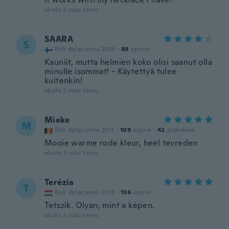
około 2 roku temu
SAARA
S
Rok dołączenia 2020
·
89
opinie
Kauniit, mutta helmien koko olisi saanut olla
minulle isommat! - Käytettyä tulee
kuitenkin!
około 2 roku temu
Mieke
M
Rok dołączenia 2017
·
109
opinie
·
42
przesłane
Mooie warme rode kleur, heel tevreden
około 2 roku temu
Terézia
T
Rok dołączenia 2018
·
136
opinie
Tetszik. Olyan, mint a képen.
około 3 roku temu