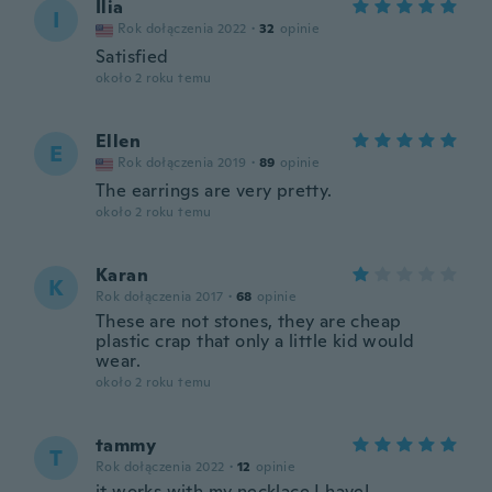
Ilia
I
Rok dołączenia 2022
·
32
opinie
Satisfied
około 2 roku temu
Ellen
E
Rok dołączenia 2019
·
89
opinie
The earrings are very pretty.
około 2 roku temu
Karan
K
Rok dołączenia 2017
·
68
opinie
These are not stones, they are cheap
plastic crap that only a little kid would
wear.
około 2 roku temu
tammy
T
Rok dołączenia 2022
·
12
opinie
it works with my necklace I have!