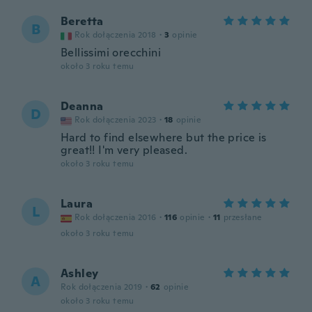
Beretta
B
Rok dołączenia 2018
·
3
opinie
Bellissimi orecchini
około 3 roku temu
Deanna
D
Rok dołączenia 2023
·
18
opinie
Hard to find elsewhere but the price is
great!! I'm very pleased.
około 3 roku temu
Laura
L
Rok dołączenia 2016
·
116
opinie
·
11
przesłane
około 3 roku temu
Ashley
A
Rok dołączenia 2019
·
62
opinie
około 3 roku temu