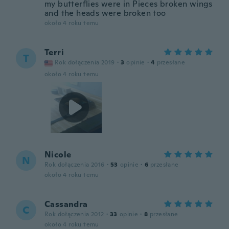
my butterflies were in Pieces broken wings
and the heads were broken too
około 4 roku temu
Terri
T
Rok dołączenia 2019
·
3
opinie
·
4
przesłane
około 4 roku temu
Nicole
N
Rok dołączenia 2016
·
53
opinie
·
6
przesłane
około 4 roku temu
Cassandra
C
Rok dołączenia 2012
·
33
opinie
·
8
przesłane
około 4 roku temu