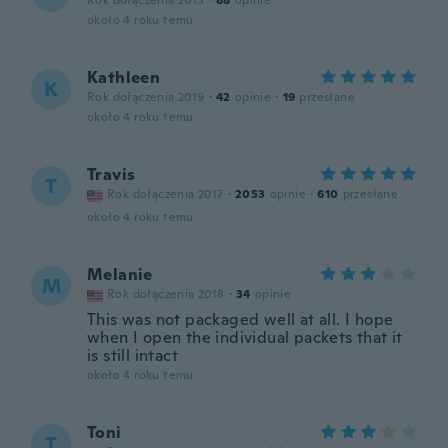
Rok dołączenia 2015
·
88
opinie
około 4 roku temu
Kathleen
K
Rok dołączenia 2019
·
42
opinie
·
19
przesłane
około 4 roku temu
Travis
T
Rok dołączenia 2017
·
2053
opinie
·
610
przesłane
około 4 roku temu
Melanie
M
Rok dołączenia 2018
·
34
opinie
This was not packaged well at all. I hope
when I open the individual packets that it
is still intact
około 4 roku temu
Toni
T