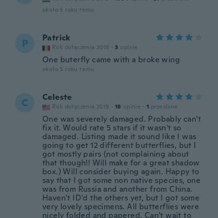
około 5 roku temu
Patrick
P
Rok dołączenia 2018
·
3
opinie
One buterfly came with a broke wing
około 5 roku temu
Celeste
C
Rok dołączenia 2019
·
18
opinie
·
1
przesłane
One was severely damaged. Probably can't
fix it. Would rate 5 stars if it wasn't so
damaged. Listing made it sound like I was
going to get 12 different butterflies, but I
got mostly pairs (not complaining about
that though!! Will make for a great shadow
box.) Will consider buying again. Happy to
say that I got some non native species, one
was from Russia and another from China.
Haven't ID'd the others yet, but I got some
very lovely specimens. All butterflies were
nicely folded and papered. Can't wait to