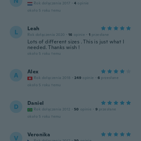
N
Rok dołączenia 2017
·
4
opinie
około 5 roku temu
Leah
L
Rok dołączenia 2020
·
16
opinie
·
1
przesłane
Lots of different sizes . This is just what I
needed. Thanks wish !
około 5 roku temu
Alex
A
Rok dołączenia 2018
·
249
opinie
·
6
przesłane
około 5 roku temu
Daniel
D
Rok dołączenia 2012
·
50
opinie
·
9
przesłane
około 5 roku temu
Veronika
V
Rok dołączenia 2017
·
30
opinie