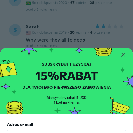
F
Rok dołączenia 2020
·
67
opinie
·
28
przesłane
około 5 roku temu
Sarah
S
Rok dołączenia 2019
·
20
opinie
·
4
przesłane
Why were they all folded:(
około 5 roku temu
Misty
M
Rok dołączenia 2018
·
23
opinie
·
12
przesłane
15%RABAT
około 5 roku temu
DLA TWOJEGO PIERWSZEGO ZAMÓWIENIA
Jose
J
Maksymalny rabat 5 USD
Rok dołączenia 2018
·
180
opinie
·
4
przesłane
1 kod na klienta.
items come folded so they required
hydrating and then opening which leads to
possible damage. Items are nice though
and arrived in good condition. You can buy
Adres e-mail
specimens already open for easier
mounting on Wish from other vendors to