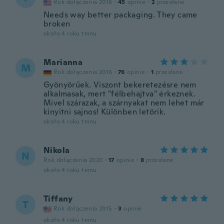
Rok dołączenia 2016
·
45
opinie
·
2
przesłane
Needs way better packaging. They came
broken
około 4 roku temu
Marianna
M
Rok dołączenia 2016
·
76
opinie
·
1
przesłane
Gyönyörűek. Viszont bekeretezésre nem
alkalmasak, mert "félbehajtva" érkeznek.
Mivel szárazak, a szárnyakat nem lehet már
kinyitni sajnos! Különben letörik.
około 4 roku temu
Nikola
N
Rok dołączenia 2020
·
17
opinie
·
8
przesłane
około 4 roku temu
Tiffany
T
Rok dołączenia 2015
·
3
opinie
około 4 roku temu