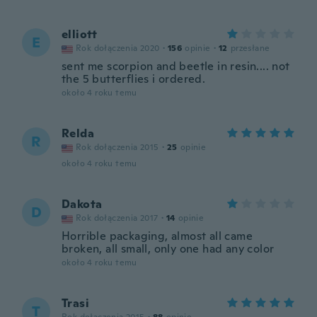
elliott
E
Rok dołączenia 2020
·
156
opinie
·
12
przesłane
sent me scorpion and beetle in resin.... not
the 5 butterflies i ordered.
około 4 roku temu
Relda
R
Rok dołączenia 2015
·
25
opinie
około 4 roku temu
Dakota
D
Rok dołączenia 2017
·
14
opinie
Horrible packaging, almost all came
broken, all small, only one had any color
około 4 roku temu
Trasi
T