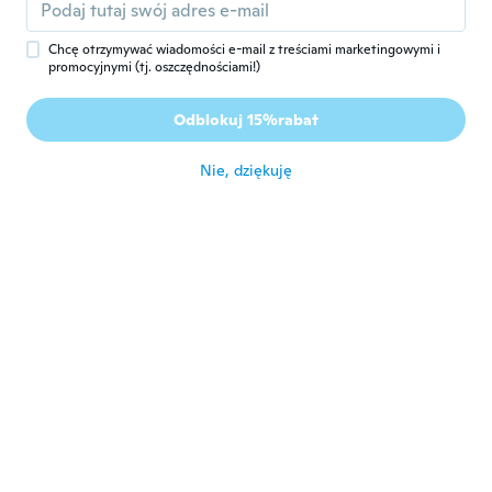
avoid the issues.
około 5 roku temu
Chcę otrzymywać wiadomości e-mail z treściami marketingowymi i
promocyjnymi (tj. oszczędnościami!)
Kristy
K
Odblokuj 15%rabat
Rok dołączenia 2020
·
110
opinie
·
1
przesłane
około 5 roku temu
Nie, dziękuję
Diane
D
Rok dołączenia 2019
·
50
opinie
·
1
przesłane
Beau papillons mais malheureusement deux
de briser
około 5 roku temu
Micheline
M
Rok dołączenia 2017
·
16
opinie
·
4
przesłane
Excellent variety of butterflies, they
arrived in good condition (minimal pieces
missing).
około 5 roku temu