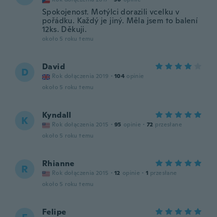
Spokojenost. Motýlci dorazili vcelku v
pořádku. Každý je jiný. Měla jsem to balení
12ks. Děkuji.
około 5 roku temu
David
D
Rok dołączenia 2019
·
104
opinie
około 5 roku temu
Kyndall
K
Rok dołączenia 2015
·
95
opinie
·
72
przesłane
około 5 roku temu
Rhianne
R
Rok dołączenia 2015
·
12
opinie
·
1
przesłane
około 5 roku temu
Felipe