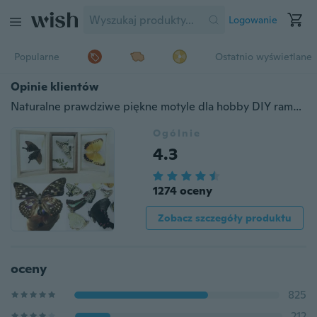
Logowanie
Popularne
Ostatnio wyświetlane
Opinie klientów
Naturalne prawdziwe piękne motyle dla hobby DIY ramka na zdjęcia lub domowe DIY ect
Ogólnie
4.3
1274 oceny
Zobacz szczegóły produktu
oceny
825
212