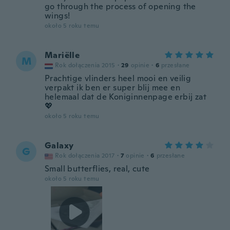
go through the process of opening the
wings!
około 5 roku temu
Mariëlle
M
Rok dołączenia 2015
·
29
opinie
·
6
przesłane
Prachtige vlinders heel mooi en veilig
verpakt ik ben er super blij mee en
helemaal dat de Koniginnenpage erbij zat
💖
około 5 roku temu
Galaxy
G
Rok dołączenia 2017
·
7
opinie
·
6
przesłane
Small butterflies, real, cute
około 5 roku temu