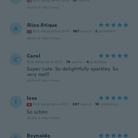
Rok dołączenia 2016
·
32
opinie
około 4 roku temu
Aliza Atique
A
Rok dołączenia 2019
·
367
opinie
·
2
przesłane
około 4 roku temu
Carol
C
Rok dołączenia 2017
·
74
opinie
·
4
przesłane
Super cute. So delightfully sparkley. So
very me!!!
około 4 roku temu
Ines
I
Rok dołączenia 2021
·
207
opinie
·
10
przesłane
So schön
około 4 roku temu
Reynaldo