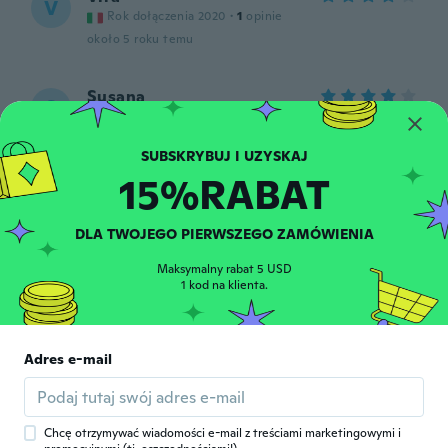
V
Rok dołączenia 2020
·
1
opinie
około 5 roku temu
Susana
S
Rok dołączenia 2016
·
9
opinie
Nice neklece good quality
około 5 roku temu
15%RABAT
Cindy
C
DLA TWOJEGO PIERWSZEGO ZAMÓWIENIA
Rok dołączenia 2018
·
66
opinie
It’s beautiful! I love it!
Maksymalny rabat 5 USD
około 5 roku temu
1 kod na klienta.
hedvig
H
Adres e-mail
Rok dołączenia 2020
·
157
opinie
Különleges!
około 5 roku temu
Chcę otrzymywać wiadomości e-mail z treściami marketingowymi i