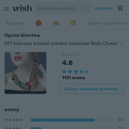
Logowanie
Popularne
Ostatnio wyświetlane
Opinie klientów
DIY kolorowy kryształ unikalny komunikat Body Choker biżuteria naszyjnik kolczyki dla kobiet dziewczyn
Ogólnie
4.6
1151 oceny
Zobacz szczegóły produktu
oceny
881
145