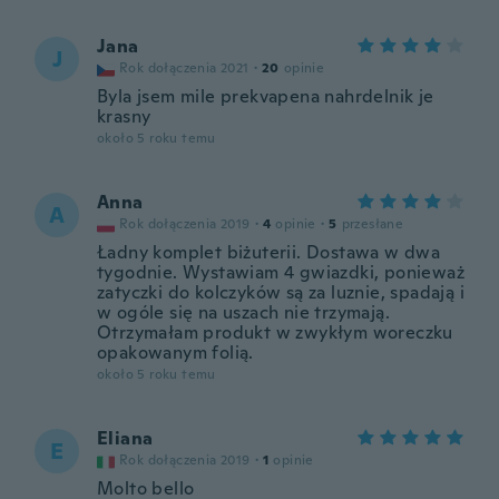
Jana
J
Rok dołączenia 2021
·
20
opinie
Byla jsem mile prekvapena nahrdelnik je
krasny
około 5 roku temu
Anna
A
Rok dołączenia 2019
·
4
opinie
·
5
przesłane
Ładny komplet biżuterii. Dostawa w dwa
tygodnie. Wystawiam 4 gwiazdki, ponieważ
zatyczki do kolczyków są za luznie, spadają i
w ogóle się na uszach nie trzymają.
Otrzymałam produkt w zwykłym woreczku
opakowanym folią.
około 5 roku temu
Eliana
E
Rok dołączenia 2019
·
1
opinie
Molto bello