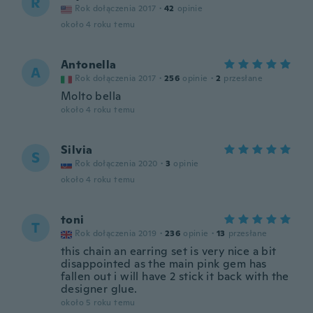
R
Rok dołączenia 2017
·
42
opinie
około 4 roku temu
Antonella
A
Rok dołączenia 2017
·
256
opinie
·
2
przesłane
Molto bella
około 4 roku temu
Silvia
S
Rok dołączenia 2020
·
3
opinie
około 4 roku temu
toni
T
Rok dołączenia 2019
·
236
opinie
·
13
przesłane
this chain an earring set is very nice a bit
disappointed as the main pink gem has
fallen out i will have 2 stick it back with the
designer glue.
około 5 roku temu