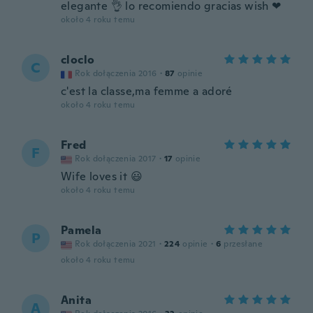
elegante 👌 lo recomiendo gracias wish ❤
około 4 roku temu
cloclo
C
Rok dołączenia 2016
·
87
opinie
c'est la classe,ma femme a adoré
około 4 roku temu
Fred
F
Rok dołączenia 2017
·
17
opinie
Wife loves it 😃
około 4 roku temu
Pamela
P
Rok dołączenia 2021
·
224
opinie
·
6
przesłane
około 4 roku temu
Anita
A