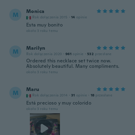
Monica
M
Rok dołączenia 2015
·
14
opinie
Esta muy bonito
około 3 roku temu
Marilyn
M
Rok dołączenia 2020
·
961
opinie
·
532
przesłane
Ordered this necklace set twice now.
Absolutely beautiful. Many compliments.
około 3 roku temu
Maru
M
Rok dołączenia 2014
·
31
opinie
·
18
przesłane
Está precioso y muy colorido
około 3 roku temu