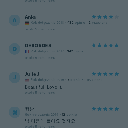
około 5 roku temu
Anke
A
Rok dołączenia 2018
·
432
opinie
·
2
przesłane
około 5 roku temu
DEBORDES
D
Rok dołączenia 2017
·
343
opinie
około 5 roku temu
Julie J
J
Rok dołączenia 2019
·
7
opinie
·
1
przesłane
Beautiful. Love it.
około 5 roku temu
형남
형
Rok dołączenia 2019
·
12
opinie
넘 마음에 들어요 멋져요
około 5 roku temu