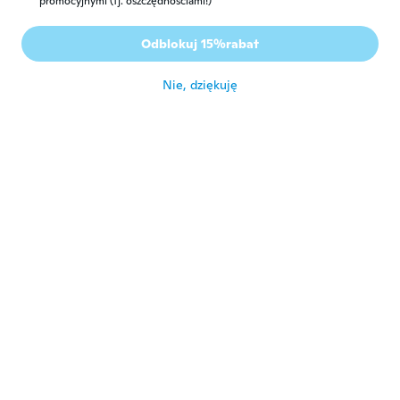
promocyjnymi (tj. oszczędnościami!)
都至子
都
Rok dołączenia 2017
·
162
opinie
·
9
przesłane
Odblokuj 15%rabat
めちゃくちゃ可愛い💕
około 5 roku temu
Nie, dziękuję
Mercedes
M
Rok dołączenia 2020
·
2
opinie
Muy vistoso
około 5 roku temu
Antonia
A
Rok dołączenia 2020
·
26
opinie
Precioso
około 5 roku temu
Christianne
C
Rok dołączenia 2020
·
354
opinie
Très beau modèle je l'adore reçu bien
avant la date merci