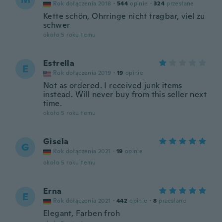
Rok dołączenia 2018
·
544
opinie
·
324
przesłane
Kette schön, Ohrringe nicht tragbar, viel zu
schwer
około 5 roku temu
Estrella
E
Rok dołączenia 2019
·
19
opinie
Not as ordered. I received junk items
instead. Will never buy from this seller next
time.
około 5 roku temu
Gisela
G
Rok dołączenia 2021
·
19
opinie
około 5 roku temu
Erna
E
Rok dołączenia 2021
·
442
opinie
·
8
przesłane
Elegant, Farben froh