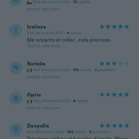
Rok dołączenia 2015
·
72
opinie
około 5 roku temu
Ivelisse
I
Rok dołączenia 2017
·
4
opinie
Me encanto el collar.. esta precioso..
około 5 roku temu
Natalia
N
Rok dołączenia 2018
·
112
opinie
·
1
przesłane
około 5 roku temu
Opris
O
Rok dołączenia 2019
·
8
opinie
około 5 roku temu
Danyelle
D
Rok dołączenia 2016
·
139
opinie
·
4
przesłane
Très beau collier et boucles d'oreille. Merci