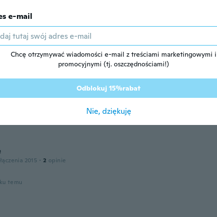
es e-mail
zenia 2018
·
17
opinie
oku temu
Chcę otrzymywać wiadomości e-mail z treściami marketingowymi i
promocyjnymi (tj. oszczędnościami!)
łączenia 2019
·
22
opinie
·
9
przesłane
Odblokuj 15%rabat
em simples sem dificuldade, testei hoje mesmo e funciona 
a sem muito que esforçar recomendo sim pra não ter que fi
Nie, dziękuję
ando com faca de cozinha esse aparelho me ajudou.
oku temu
e
łączenia 2015
·
2
opinie
oku temu