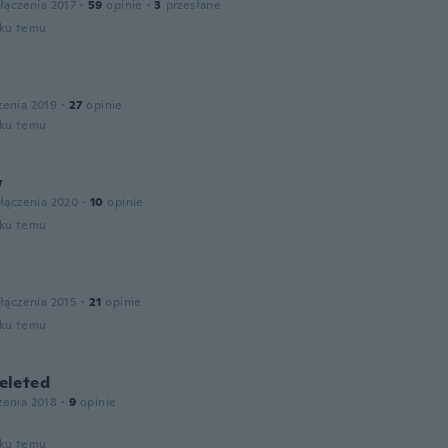
łączenia 2017
·
59
opinie
·
3
przesłane
oku temu
zenia 2019
·
27
opinie
oku temu
w
łączenia 2020
·
10
opinie
oku temu
łączenia 2015
·
21
opinie
oku temu
leted
zenia 2018
·
9
opinie
oku temu