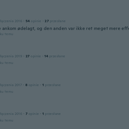
łączenia 2016
·
54
opinie
·
27
przesłane
 ankom ødelagt, og den anden var ikke ret meget mere effek
oku temu
łączenia 2019
·
27
opinie
·
14
przesłane
oku temu
łączenia 2017
·
8
opinie
·
1
przesłane
oku temu
łączenia 2016
·
7
opinie
·
1
przesłane
oku temu