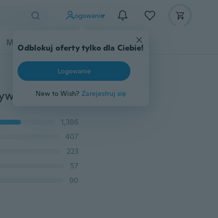
Logowanie
Moda
Przybory dziecięce
Więcej
Odblokuj oferty tylko dla Ciebie!
Logowanie
Obieraczka ze stali nierdzewnej Szatkownica do warzyw owocowych Krajalnica do podwójnego strugania Tarka do marchwi ziemniaczanej Narzędzia kuchenne
New to Wish?
Zarejestruj się
1,386
407
223
57
90