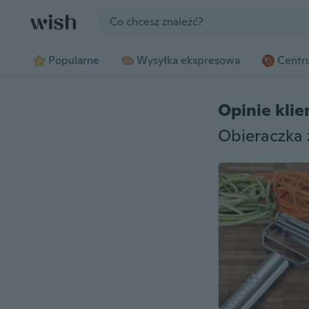
Jump to section
Popularne
Wysyłka ekspresowa
Centru
Opinie kli