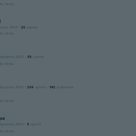
oku temu
l
zenia 2019
·
25
opinie
oku temu
łączenia 2020
·
35
opinie
oku temu
łączenia 2018
·
234
opinie
·
142
przesłane
oku temu
pe
łączenia 2019
·
5
opinie
oku temu