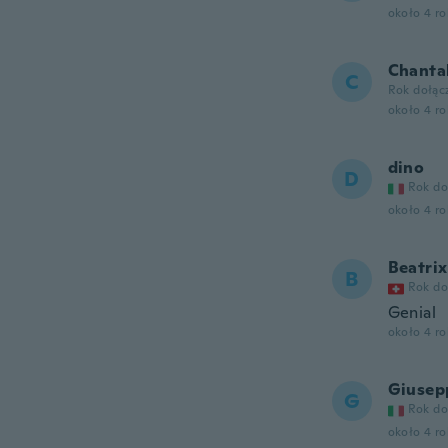
około 4 r
Chanta
C
Rok dołąc
około 4 r
dino
D
Rok do
około 4 r
Beatrix
B
Rok do
Genial
około 4 r
Giusep
G
Rok do
około 4 r