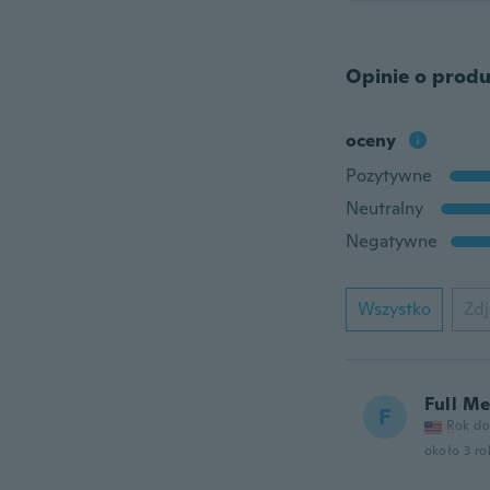
Opinie o produ
oceny
Pozytywne
Neutralny
Negatywne
Wszystko
Zdj
Full M
F
Rok do
około 3 r