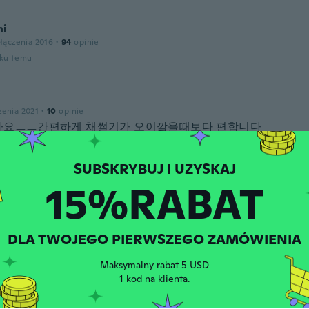
ni
łączenia 2016
·
94
opinie
oku temu
zenia 2021
·
10
opinie
아요ㅡㅡ간편하게 채썰기가 오이깤을때보다 편합니다
oku temu
15%RABAT
łączenia 2021
·
52
opinie
·
78
przesłane
k
oku temu
DLA TWOJEGO PIERWSZEGO ZAMÓWIENIA
osa
Maksymalny rabat 5 USD
łączenia 2019
·
65
opinie
1 kod na klienta.
, para ver qué tal funciona
oku temu