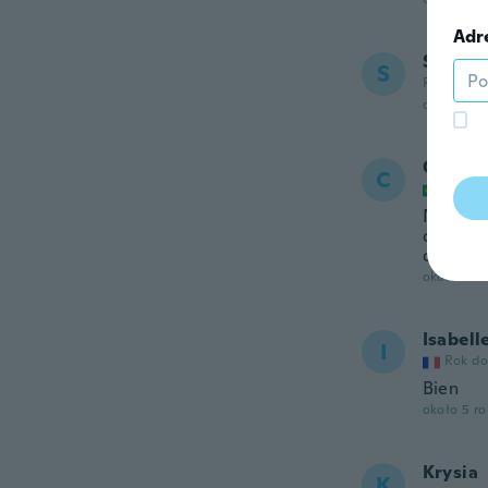
Adr
Sarita
S
Rok dołąc
około 4 r
Cleia
C
Rok do
Nossa b
descasc
descasc
około 5 r
Isabell
I
Rok do
Bien
około 5 r
Krysia
K