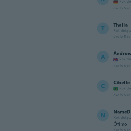
Rok do
około 5 r
Thalia
T
Rok dołąc
około 5 r
Andre
A
Rok do
około 5 r
Cibelle
C
Rok do
około 5 r
NameDe
N
Rok dołąc
Ótimo
około 5 r