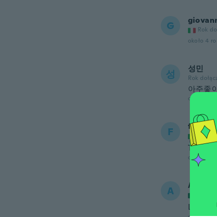
giovan
G
Rok do
około 4 r
성민
성
Rok dołąc
아주좋
około 4 r
filippo
F
Rok do
Tutto o
około 4 r
Alma R
A
Rok do
Lo usare
około 4 r