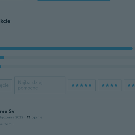
kcie
Najbardziej
ęcie
pomocne
eme Sv
łączenia 2022
·
13
opinie
oku temu