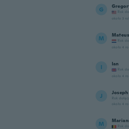
Gregor
G
Rok do
około 3 r
Mateus
M
Rok do
około 4 r
Ian
I
Rok do
około 4 r
Joseph
J
Rok dołąc
około 4 r
Marian
M
Rok do