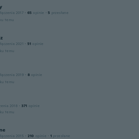
y
łączenia 2017
·
65
opinie
·
5
przesłane
oku temu
z
łączenia 2021
·
51
opinie
oku temu
łączenia 2019
·
8
opinie
oku temu
zenia 2018
·
371
opinie
oku temu
ne
łączenia 2015
·
210
opinie
·
1
przesłane