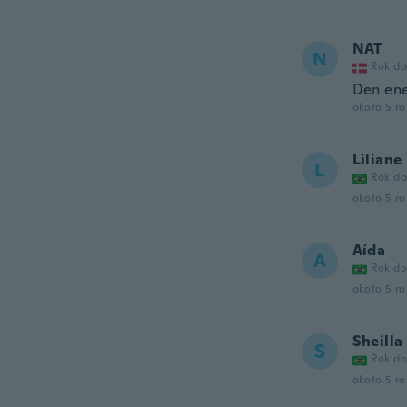
NAT
N
Rok do
Den ene
około 5 r
Liliane
L
Rok do
około 5 r
Aída
A
Rok do
około 5 r
Sheilla
S
Rok do
około 5 r