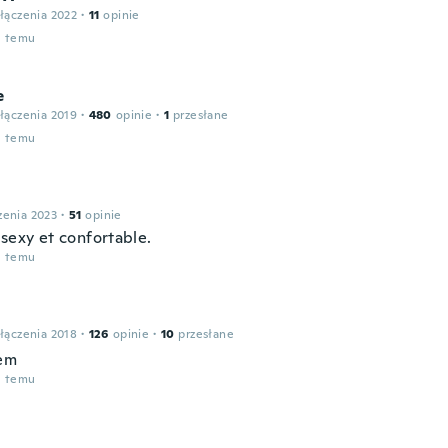
łączenia 2022
·
11
opinie
u temu
e
łączenia 2019
·
480
opinie
·
1
przesłane
u temu
zenia 2023
·
51
opinie
 sexy et confortable.
u temu
łączenia 2018
·
126
opinie
·
10
przesłane
em
u temu