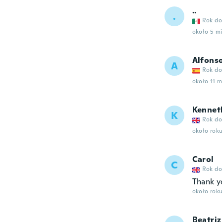
..
.
Rok do
około 5 m
Alfons
A
Rok do
około 11 m
Kennet
K
Rok do
około rok
Carol
C
Rok do
Thank y
około rok
Beatriz