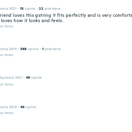
zenia 2021
·
13
opinie
·
22
przesłane
riend loves this gstring it fits perfectly and is very comfort
loves how it looks and feels.
oku temu
zenia 2019
·
588
opinie
·
1
przesłane
oku temu
łączenia 2021
·
46
opinie
oku temu
zenia 2018
·
46
opinie
oku temu