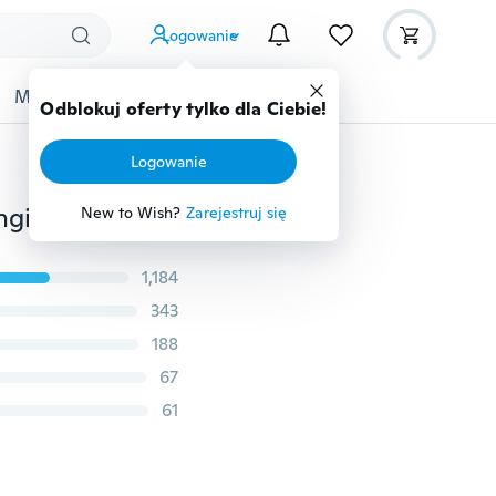
Logowanie
Moda
Przybory dziecięce
Więcej
Odblokuj oferty tylko dla Ciebie!
Logowanie
2017 w nowym stylu ultra-cienkie damskie stringi stringi przezroczyste seksowne majtki bielizna damska bawełniane koronkowe figi Tanga gorąca sprzedaż
New to Wish?
Zarejestruj się
1,184
343
188
67
61