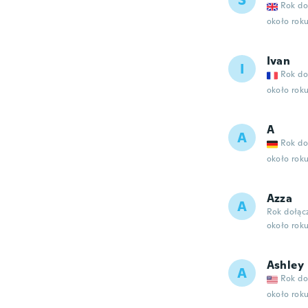
S
Rok do
około rok
Ivan
I
Rok do
około rok
A
A
Rok do
około rok
Azza
A
Rok dołąc
około rok
Ashley
A
Rok do
około rok