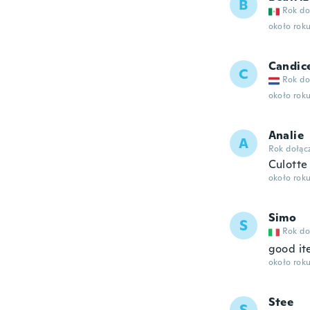
B
Rok do
około rok
Candic
C
Rok do
około rok
Analie
A
Rok dołąc
Culotte
około rok
Simo
S
Rok do
good it
około rok
Stee