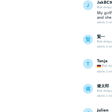
JakBC9
J
Rok dołąc
My girlf
and she 
około 2 r
賢一
賢
Rok dołąc
około 2 r
Tanja
T
Rok do
około 2 r
健太郎
健
Rok dołąc
około 2 r
julien