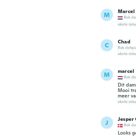
Marcel
M
Rok do
około rok
Chad
C
Rok dołąc
około rok
marcel
M
Rok do
Dit dam
Mooi tr
meer va
około rok
Jesper
J
Rok do
Looks go