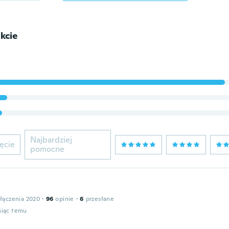
kcie
Najbardziej
ęcie
pomocne
łączenia 2020
·
96
opinie
·
6
przesłane
siąc temu