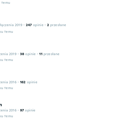
u temu
łączenia 2019
·
247
opinie
·
2
przesłane
oku temu
zenia 2019
·
38
opinie
·
11
przesłane
oku temu
zenia 2016
·
162
opinie
oku temu
n
zenia 2016
·
97
opinie
oku temu