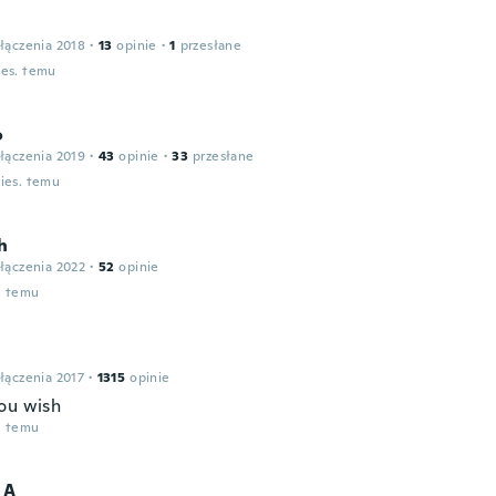
łączenia 2018
·
13
opinie
·
1
przesłane
ies. temu
o
łączenia 2019
·
43
opinie
·
33
przesłane
ies. temu
h
łączenia 2022
·
52
opinie
u temu
łączenia 2017
·
1315
opinie
ou wish
u temu
 A