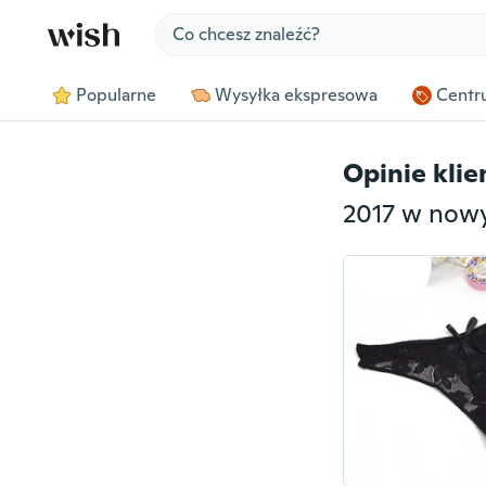
Jump to section
Popularne
Wysyłka ekspresowa
Centru
Opinie kli