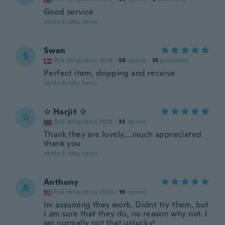
Good service
około 6 roku temu
Swen
S
Rok dołączenia 2014
·
59
opinie
·
14
przesłane
Perfect item, shipping and receive
około 6 roku temu
☆ Harjit ☆
☆
Rok dołączenia 2019
·
35
opinie
Thank they are lovely....much appreciated
thank you
około 6 roku temu
Anthony
A
Rok dołączenia 2020
·
19
opinie
Im assuming they work. Didnt try them, but
I am sure that they do, no reason why not. I
am normally not that unlucky!