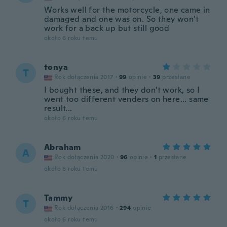
Works well for the motorcycle, one came in
damaged and one was on. So they won’t
work for a back up but still good
około 6 roku temu
tonya
T
Rok dołączenia 2017
·
99
opinie
·
39
przesłane
I bought these, and they don't work, so I
went too different venders on here... same
result...
około 6 roku temu
Abraham
A
Rok dołączenia 2020
·
96
opinie
·
1
przesłane
około 6 roku temu
Tammy
T
Rok dołączenia 2016
·
294
opinie
około 6 roku temu