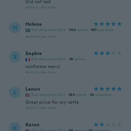
Did not last
około 5 roku temu
Helena
H
Rok dołączenia 2015
·
350
opinie
·
197
przesłane
około 5 roku temu
Sophie
S
Rok dołączenia 2015
·
79
opinie
conforme merci
około 5 roku temu
Lenon
L
Rok dołączenia 2017
·
103
opinie
·
35
przesłane
Great price for my vette
około 5 roku temu
Karen
K
Rok dołączenia 2017
·
60
opinie
·
23
przesłane