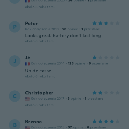
Rok dołączenia 2020
·
24
opinie
·
1
przesłane
około 6 roku temu
Peter
P
Rok dołączenia 2018
·
58
opinie
·
1
przesłane
Looks great. Battery don't last long
około 6 roku temu
Jé
J
Rok dołączenia 2014
·
123
opinie
·
6
przesłane
Un de cassé
około 6 roku temu
Christopher
C
Rok dołączenia 2017
·
3
opinie
·
1
przesłane
około 6 roku temu
Brenna
B
Rok dołączenia 2015
·
37
opinie
·
6
przesłane