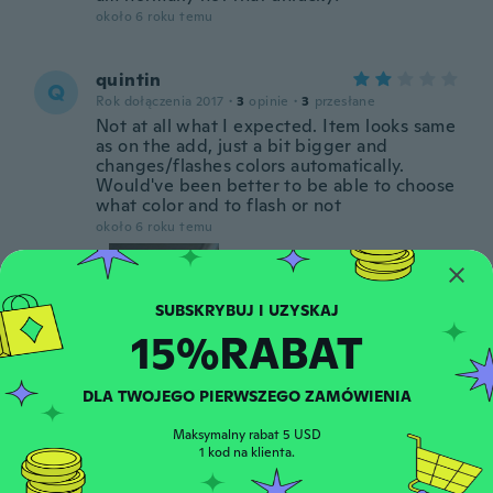
około 6 roku temu
quintin
Q
Rok dołączenia 2017
·
3
opinie
·
3
przesłane
Not at all what I expected. Item looks same
as on the add, just a bit bigger and
changes/flashes colors automatically.
Would've been better to be able to choose
what color and to flash or not
około 6 roku temu
15%RABAT
DLA TWOJEGO PIERWSZEGO ZAMÓWIENIA
Clare
C
Rok dołączenia 2014
·
16
opinie
Maksymalny rabat 5 USD
1 them don't work
1 kod na klienta.
około 6 roku temu