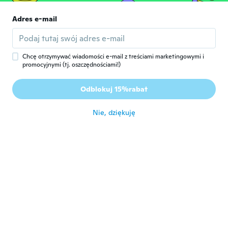
Jaroslav
Adres e-mail
J
Rok dołączenia 2017
·
70
opinie
·
1
przesłane
zmetek fuj
około 6 roku temu
Chcę otrzymywać wiadomości e-mail z treściami marketingowymi i
promocyjnymi (tj. oszczędnościami!)
Gary
G
Odblokuj 15%rabat
Rok dołączenia 2018
·
57
opinie
około 6 roku temu
Nie, dziękuję
Arno
A
Rok dołączenia 2017
·
16
opinie
Leuk en werkt uitmuntend
około 6 roku temu
Angelica
A
Rok dołączenia 2016
·
138
opinie
·
1
przesłane
Har inte provat än!
około 6 roku temu