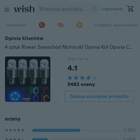
Logowanie
Popularne
Ostatnio wyświetlane
Opinie klientów
4 sztuk Rower Samochód Motocykl Opona Kół Opona Czapka Zaworu Lampa Błyskowa Lampa LED Światło Szprychowe Akcesoria Samochodowe Akcesoria Samochodowe Materiały Rowerowe Neon Strobe LED Czapki Zaworu Opon
Ogólnie
4.1
5482 oceny
Zobacz szczegóły produktu
oceny
2,993
1,009