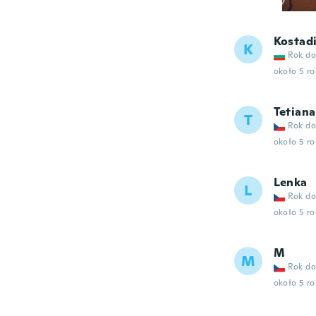
Kostad
K
Rok do
około 5 r
Tetiana
T
Rok do
około 5 r
Lenka
L
Rok do
około 5 r
M
M
Rok do
około 5 r