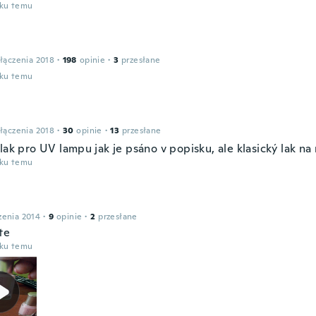
oku temu
łączenia 2018
·
198
opinie
·
3
przesłane
oku temu
łączenia 2018
·
30
opinie
·
13
przesłane
lak pro UV lampu jak je psáno v popisku, ale klasický lak na
oku temu
zenia 2014
·
9
opinie
·
2
przesłane
te
oku temu