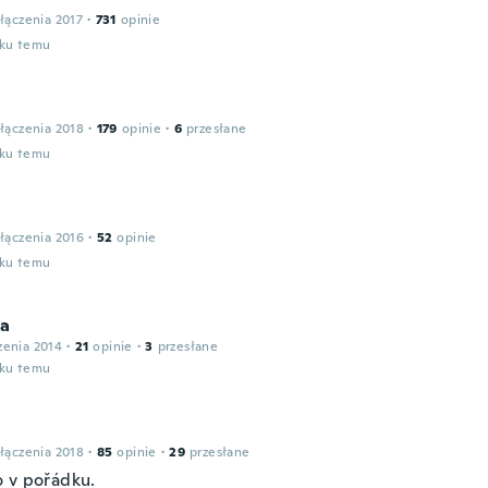
łączenia 2017
·
731
opinie
oku temu
łączenia 2018
·
179
opinie
·
6
przesłane
oku temu
łączenia 2016
·
52
opinie
oku temu
la
zenia 2014
·
21
opinie
·
3
przesłane
oku temu
łączenia 2018
·
85
opinie
·
29
przesłane
 v pořádku.