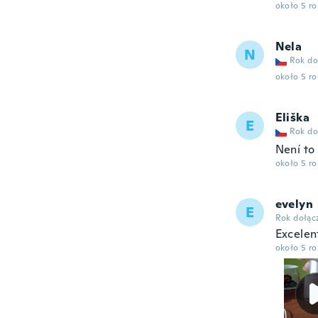
około 5 r
Nela
N
Rok do
około 5 r
Eliška
E
Rok do
Není to 
około 5 r
evelyn
E
Rok dołąc
Excelen
około 5 r