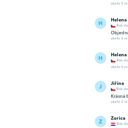
około 5 r
Helena
H
Rok do
Objedna
około 5 r
Helena
H
Rok do
około 5 r
Jiřina
J
Rok do
Krásná 
około 5 r
Zorica
Z
Rok do