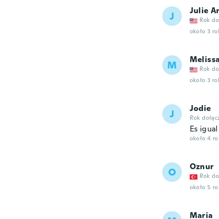
Julie A
J
Rok do
około 3 r
Meliss
M
Rok do
około 3 r
Jodie
J
Rok dołąc
Es igua
około 4 r
Oznur
O
Rok do
około 5 r
Maria