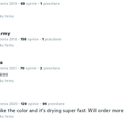
zenia 2019
·
69
opinie
·
1
przesłane
oku temu
army
zenia 2018
·
158
opinie
·
1
przesłane
oku temu
la
zenia 2021
·
70
opinie
·
2
przesłane
!!!!
oku temu
zenia 2020
·
129
opinie
·
94
przesłane
 like the color and it’s drying super fast. Will order more
oku temu