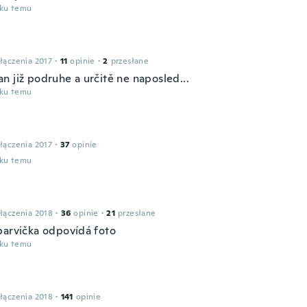
oku temu
łączenia 2017
·
11
opinie
·
2
przesłane
n již podruhe a určitě ne naposled...
oku temu
łączenia 2017
·
37
opinie
oku temu
łączenia 2018
·
36
opinie
·
21
przesłane
barvička odpovídá foto
oku temu
łączenia 2018
·
141
opinie