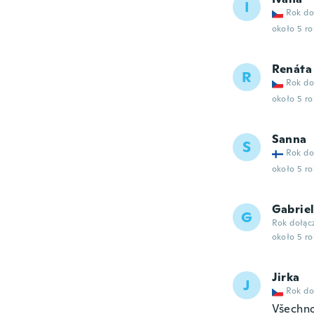
I
Rok do
około 5 r
Renáta
R
Rok do
około 5 r
Sanna
S
Rok do
około 5 r
Gabrie
G
Rok dołąc
około 5 r
Jirka
J
Rok do
Všechno