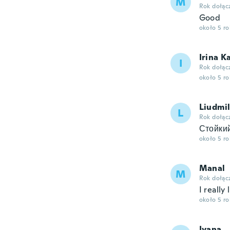
M
Rok dołąc
Good
około 5 r
Irina K
I
Rok dołąc
około 5 r
Liudmi
L
Rok dołąc
Стойкий!
około 5 r
Manal
M
Rok dołąc
I really
około 5 r
Ivana