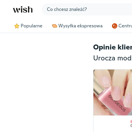
Jump to section
Popularne
Wysyłka ekspresowa
Centru
Opinie kli