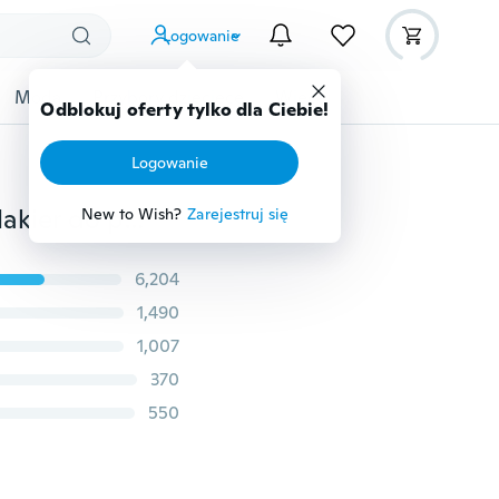
Logowanie
Moda
Przybory dziecięce
Więcej
Odblokuj oferty tylko dla Ciebie!
Logowanie
Urocza moda żelowy lakier do paznokci uv dla kobiet lakier do paznokci Vernis półtrwały lakier żelowy
New to Wish?
Zarejestruj się
6,204
1,490
1,007
370
550