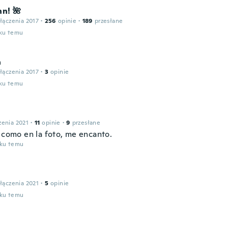
nn! 🌺
łączenia 2017
·
256
opinie
·
189
przesłane
oku temu
a
łączenia 2017
·
3
opinie
oku temu
zenia 2021
·
11
opinie
·
9
przesłane
l como en la foto, me encanto.
oku temu
łączenia 2021
·
5
opinie
oku temu