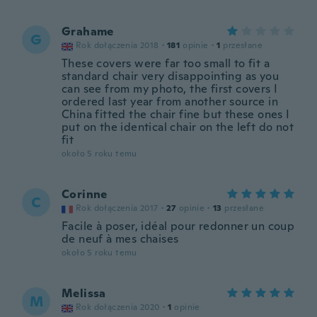
Grahame
G
Rok dołączenia 2018
·
181
opinie
·
1
przesłane
These covers were far too small to fit a
standard chair very disappointing as you
can see from my photo, the first covers I
ordered last year from another source in
China fitted the chair fine but these ones I
put on the identical chair on the left do not
fit
około 5 roku temu
Corinne
C
Rok dołączenia 2017
·
27
opinie
·
13
przesłane
Facile à poser, idéal pour redonner un coup
de neuf à mes chaises
około 5 roku temu
Melissa
M
Rok dołączenia 2020
·
1
opinie