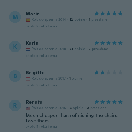
María
M
Rok dołączenia 2014
·
12
opinie
·
1
przesłane
około 5 roku temu
Karin
K
Rok dołączenia 2018
·
21
opinie
·
3
przesłane
około 5 roku temu
Brigitte
B
Rok dołączenia 2017
·
1
opinie
około 5 roku temu
Renata
R
Rok dołączenia 2016
·
6
opinie
·
2
przesłane
Much cheaper than refinishing the chairs.
Love them
około 5 roku temu