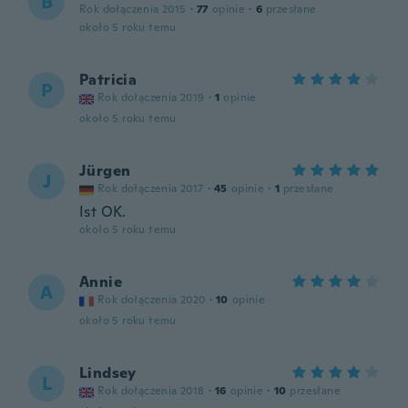
B
Rok dołączenia 2015
·
77
opinie
·
6
przesłane
około 5 roku temu
Patricia
P
Rok dołączenia 2019
·
1
opinie
około 5 roku temu
Jürgen
J
Rok dołączenia 2017
·
45
opinie
·
1
przesłane
Ist OK.
około 5 roku temu
Annie
A
Rok dołączenia 2020
·
10
opinie
około 5 roku temu
Lindsey
L
Rok dołączenia 2018
·
16
opinie
·
10
przesłane