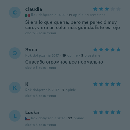
claudia
C
Rok dołączenia 2020
·
11
opinie
·
1
przesłane
Sí era lo que quería, pero me pareció muy
caro, y era un color más guinda.Este es rojo
około 5 roku temu
Элла
Э
Rok dołączenia 2017
·
19
opinie
·
3
przesłane
Спасибо огромное все нормально
około 5 roku temu
K
K
Rok dołączenia 2017
·
2
opinie
około 5 roku temu
Lucka
L
Rok dołączenia 2017
·
52
opinie
około 5 roku temu