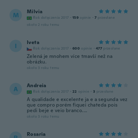
Milvia
M
Rok dołączenia 2017
·
159
opinie
·
7
przesłane
około 2 roku temu
Iveta
I
Rok dołączenia 2017
·
600
opinie
·
477
przesłane
Zelená je mnohem více tmavší než na
obrázku.
około 3 roku temu
Andreia
A
Rok dołączenia 2017
·
22
opinie
·
3
przesłane
A qualidade e excelente ja e a segunda vez
que compro porém fiquei chateda pois
pedi beje e veio branco....
około 3 roku temu
Rosaria
R