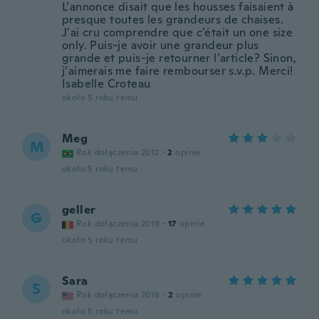
L’annonce disait que les housses faisaient à
presque toutes les grandeurs de chaises.
J’ai cru comprendre que c’était un one size
only. Puis-je avoir une grandeur plus
grande et puis-je retourner l’article? Sinon,
j’aimerais me faire rembourser s.v.p. Merci!
Isabelle Croteau
około 5 roku temu
Meg
M
Rok dołączenia 2012
·
2
opinie
około 5 roku temu
geller
G
Rok dołączenia 2019
·
17
opinie
około 5 roku temu
Sara
S
Rok dołączenia 2018
·
2
opinie
około 5 roku temu