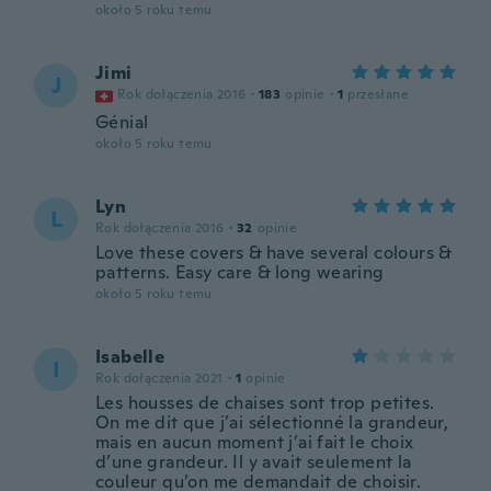
około 5 roku temu
Jimi
J
Rok dołączenia 2016
·
183
opinie
·
1
przesłane
Génial
około 5 roku temu
Lyn
L
Rok dołączenia 2016
·
32
opinie
Love these covers & have several colours &
patterns. Easy care & long wearing
około 5 roku temu
Isabelle
I
Rok dołączenia 2021
·
1
opinie
Les housses de chaises sont trop petites.
On me dit que j’ai sélectionné la grandeur,
mais en aucun moment j’ai fait le choix
d’une grandeur. Il y avait seulement la
couleur qu’on me demandait de choisir.