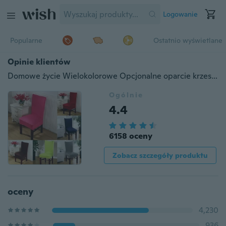
Logowanie
Popularne
Ostatnio wyświetlane
Opinie klientów
Domowe życie Wielokolorowe Opcjonalne oparcie krzesła Zestaw hotelowego pokrowca na krzesło Jadalnia Krzesło przeciwporostowe
Ogólnie
4.4
6158 oceny
Zobacz szczegóły produktu
oceny
4,230
936