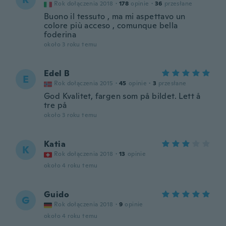
Rok dołączenia 2018
·
178
opinie
·
36
przesłane
Buono il tessuto , ma mi aspettavo un
colore più acceso , comunque bella
foderina
około 3 roku temu
Edel B
E
Rok dołączenia 2015
·
45
opinie
·
3
przesłane
God Kvalitet, fargen som på bildet. Lett å
tre på
około 3 roku temu
Katia
K
Rok dołączenia 2018
·
13
opinie
około 4 roku temu
Guido
G
Rok dołączenia 2018
·
9
opinie
około 4 roku temu