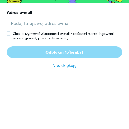
G
Rok dołączenia 2020
·
160
opinie
·
2
przesłane
I ordered two different lots. One fitted
Adres e-mail
perfectly and one fitted good but not
perfect but happy with both.
około 5 roku temu
Chcę otrzymywać wiadomości e-mail z treściami marketingowymi i
promocyjnymi (tj. oszczędnościami!)
Karen
K
Rok dołączenia 2017
·
162
opinie
·
23
przesłane
Odblokuj 15%rabat
I love them they look so nice
około 5 roku temu
Nie, dziękuję
Teresa
T
Rok dołączenia 2020
·
4
opinie
około 5 roku temu
美幸
美
Rok dołączenia 2018
·
6
opinie
·
1
przesłane
我が家のダイニングの椅子には、サイズが小
さかったかもです。 座って立ち上がると、
カバーがめくれ上がってきます。