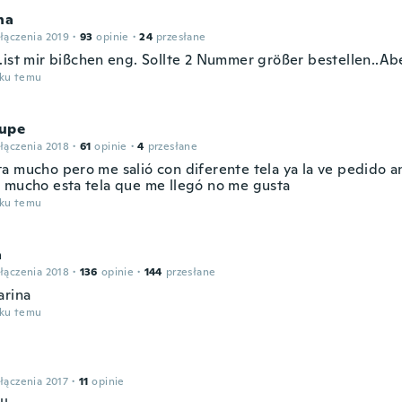
na
łączenia 2019
·
93
opinie
·
24
przesłane
.ist mir bißchen eng. Sollte 2 Nummer größer bestellen..Abe
oku temu
upe
łączenia 2018
·
61
opinie
·
4
przesłane
a mucho pero me salió con diferente tela ya la ve pedido a
 mucho esta tela que me llegó no me gusta
oku temu
a
łączenia 2018
·
136
opinie
·
144
przesłane
arina
oku temu
łączenia 2017
·
11
opinie