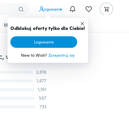
Logowanie
Moda
Przybory dziecięce
Więcej
Odblokuj oferty tylko dla Ciebie!
Logowanie
Moda damska Szyfonowa koszulka z dekoltem w szpic, wąska talia, długie rękawy, koszule, topy plus size XS-5XL
New to Wish?
Zarejestruj się
2,818
1,477
1,161
567
733