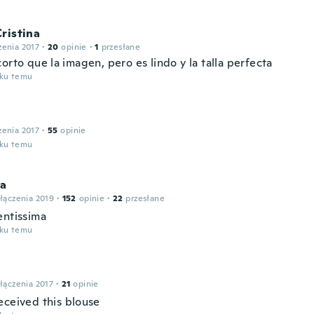
ristina
zenia 2017
·
20
opinie
·
1
przesłane
orto que la imagen, pero es lindo y la talla perfecta
oku temu
zenia 2017
·
55
opinie
oku temu
sa
łączenia 2019
·
152
opinie
·
22
przesłane
entissima
oku temu
łączenia 2017
·
21
opinie
eceived this blouse