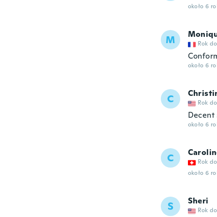
około 6 r
Moniq
M
Rok do
Confor
około 6 r
Christi
C
Rok do
Decent s
około 6 r
Caroli
C
Rok do
około 6 r
Sheri
S
Rok do