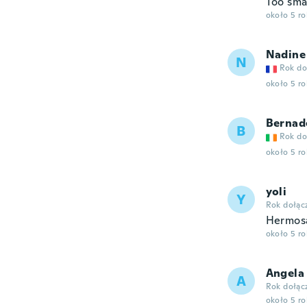
Too sma
około 5 r
Nadine
N
Rok do
około 5 r
Bernad
B
Rok do
około 5 r
yoli
Y
Rok dołąc
Hermosa
około 5 r
Angela
A
Rok dołąc
około 5 r