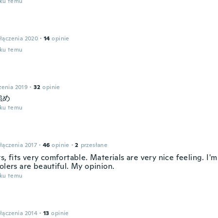
oku temu
łączenia 2020
·
14
opinie
oku temu
zenia 2019
·
32
opinie
強め
oku temu
łączenia 2017
·
46
opinie
·
2
przesłane
s, fits very comfortable. Materials are very nice feeling. I
olers are beautiful. My opinion.
oku temu
łączenia 2014
·
13
opinie