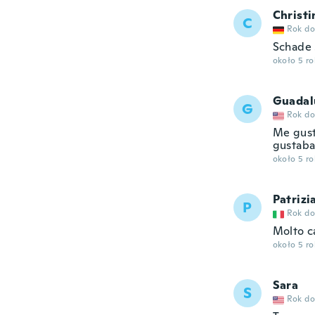
Christi
C
Rok do
Schade 
około 5 r
Guadal
G
Rok do
Me gust
gustaba
około 5 r
Patrizi
P
Rok do
Molto c
około 5 r
Sara
S
Rok do