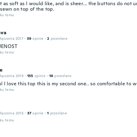
t as soft as I would like, and is sheer... the buttons do not 
 sewn on top of the top.
oku temu
ava
łączenia 2017
·
39
opinie
·
2
przesłane
JENOST
oku temu
ne
łączenia 2019
·
155
opinie
·
10
przesłane
l I love this top this is my second one.. so comfortable to w
oku temu
łączenia 2016
·
37
opinie
·
1
przesłane
oku temu