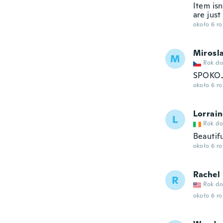
Item isn
are just
około 6 r
Mirosl
M
Rok do
SPOKO
około 6 r
Lorrai
L
Rok do
Beautifu
około 6 r
Rachel
R
Rok do
około 6 r