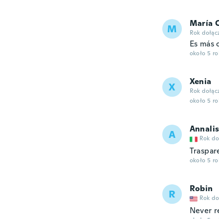
María C
M
Rok dołąc
Es más c
około 5 r
Xenia
X
Rok dołąc
około 5 r
Annali
A
Rok do
Traspar
około 5 r
Robin
R
Rok do
Never r