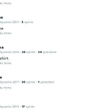
oku temu
ue
łączenia 2017
·
5
opinie
me
oku temu
na
łączenia 2016
·
29
opinie
·
20
przesłane
hirt.
oku temu
ne
łączenia 2017
·
20
opinie
·
1
przesłane
oku temu
łączenia 2019
·
17
opinie