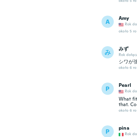
około 5 r
Amy
A
Rok do
około 5 r
みず
み
Rok dołąc
シワが
około 6 r
Pearl
P
Rok do
What fit
that. Co
około 6 r
pina
P
Rok do