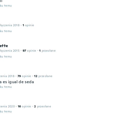
ll
oku temu
łączenia 2018
·
1
opinie
oku temu
ette
łączenia 2015
·
97
opinie
·
1
przesłane
oku temu
zenia 2018
·
79
opinie
·
12
przesłane
 es igual de seda
oku temu
zenia 2020
·
16
opinie
·
2
przesłane
oku temu