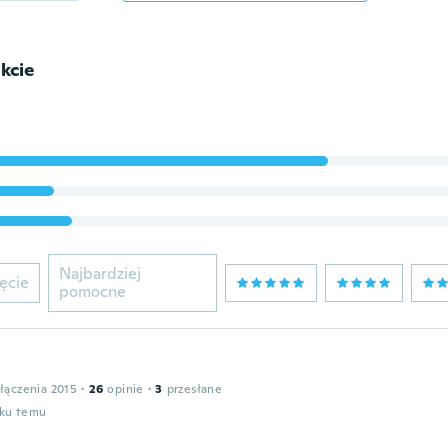
kcie
Najbardziej
ęcie
pomocne
łączenia 2015
·
26
opinie
·
3
przesłane
oku temu