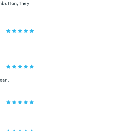
unbutton, they
ear..