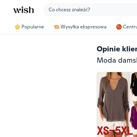
Jump to section
Popularne
Wysyłka ekspresowa
Centru
Opinie kli