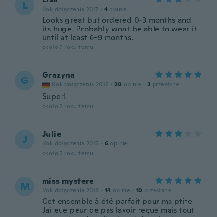
L
Rok dołączenia 2017
·
4
opinie
Looks great but ordered 0-3 months and
its huge. Probably wont be able to wear it
until at least 6-9 months.
około 7 roku temu
Grazyna
G
Rok dołączenia 2016
·
20
opinie
·
2
przesłane
Super!
około 7 roku temu
Julie
J
Rok dołączenia 2015
·
6
opinie
około 7 roku temu
miss mystere
M
Rok dołączenia 2018
·
14
opinie
·
10
przesłane
Cet ensemble à été parfait pour ma ptite
Jai eue peur de pas lavoir reçue mais tout