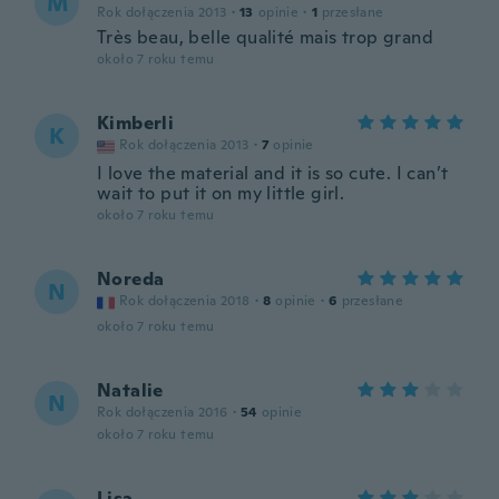
M
Rok dołączenia 2013
·
13
opinie
·
1
przesłane
Très beau, belle qualité mais trop grand
około 7 roku temu
Kimberli
K
Rok dołączenia 2013
·
7
opinie
I love the material and it is so cute. I can’t
wait to put it on my little girl.
około 7 roku temu
Noreda
N
Rok dołączenia 2018
·
8
opinie
·
6
przesłane
około 7 roku temu
Natalie
N
Rok dołączenia 2016
·
54
opinie
około 7 roku temu
Lisa