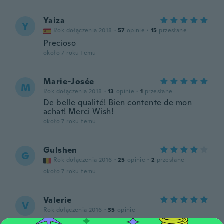
Yaiza
Y
Rok dołączenia 2018
·
57
opinie
·
15
przesłane
Precioso
około 7 roku temu
Marie-Josée
M
Rok dołączenia 2018
·
13
opinie
·
1
przesłane
De belle qualité! Bien contente de mon
achat! Merci Wish!
około 7 roku temu
Gulshen
G
Rok dołączenia 2016
·
25
opinie
·
2
przesłane
około 7 roku temu
Valerie
V
Rok dołączenia 2016
·
35
opinie
Super !