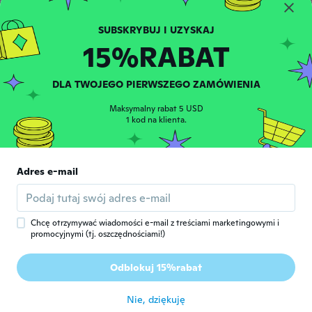
około 7 roku temu
15%RABAT
Angelina
A
Rok dołączenia 2017
·
7
opinie
około 7 roku temu
DLA TWOJEGO PIERWSZEGO ZAMÓWIENIA
Maksymalny rabat 5 USD
Christophe
1 kod na klienta.
C
Rok dołączenia 2015
·
356
opinie
·
7
przesłane
około 7 roku temu
Adres e-mail
Leah
L
Rok dołączenia 2017
·
5
opinie
około 7 roku temu
Chcę otrzymywać wiadomości e-mail z treściami marketingowymi i
promocyjnymi (tj. oszczędnościami!)
Isabelle
I
Odblokuj 15%rabat
Rok dołączenia 2018
·
6
opinie
około 7 roku temu
Nie, dziękuję