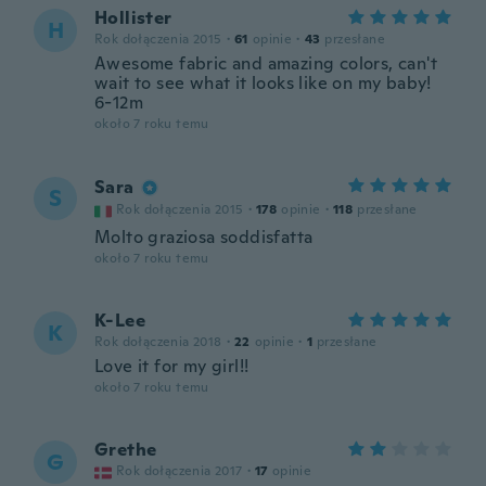
Hollister
H
Rok dołączenia 2015
·
61
opinie
·
43
przesłane
Awesome fabric and amazing colors, can't
wait to see what it looks like on my baby!
6-12m
około 7 roku temu
Sara
S
Rok dołączenia 2015
·
178
opinie
·
118
przesłane
Molto graziosa soddisfatta
około 7 roku temu
K-Lee
K
Rok dołączenia 2018
·
22
opinie
·
1
przesłane
Love it for my girl!!
około 7 roku temu
Grethe
G
Rok dołączenia 2017
·
17
opinie