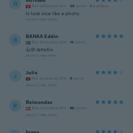
Butsaba
B
Rok dołączenia 2015
·
26
opinie
·
1
przesłane
Is look nice like a photo.
około 7 roku temu
BAHAA Eddin
B
Rok dołączenia 2018
·
14
opinie
👍💯Jättefin
około 7 roku temu
Julia
J
Rok dołączenia 2018
·
9
opinie
około 7 roku temu
Raimondas
R
Rok dołączenia 2017
·
89
opinie
około 7 roku temu
Ioana