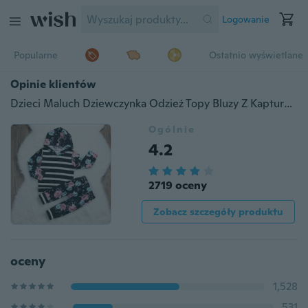
Logowanie
Popularne
Ostatnio wyświetlane
Opinie klientów
Dzieci Maluch Dziewczynka Odzież Topy Bluzy Z Kapturem Bluza Z Długim Rękawem Spodnie 2szt Śliczne Dziewczyny Odzież Stroje Zestaw
Ogólnie
4.2
2719 oceny
Zobacz szczegóły produktu
oceny
1,528
531