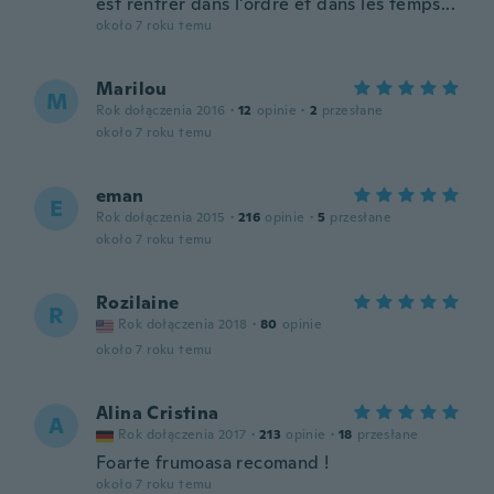
est rentrer dans l'ordre et dans les temps...
około 7 roku temu
Marilou
M
Rok dołączenia 2016
·
12
opinie
·
2
przesłane
około 7 roku temu
eman
E
Rok dołączenia 2015
·
216
opinie
·
5
przesłane
około 7 roku temu
Rozilaine
R
Rok dołączenia 2018
·
80
opinie
około 7 roku temu
Alina Cristina
A
Rok dołączenia 2017
·
213
opinie
·
18
przesłane
Foarte frumoasa recomand !
około 7 roku temu