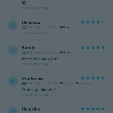
🥰
około 5 roku temu
Helmeczi
H
Rok dołączenia 2018
·
246
opinie
około 5 roku temu
Károly
K
Rok dołączenia 2020
·
103
opinie
köszönöm meg jött
około 5 roku temu
Guilherme
G
Rok dołączenia 2020
·
15
opinie
·
9
przesłane
Ótima qualidade !
około 5 roku temu
Hajnalka
H