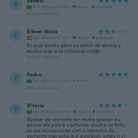
Sonalli
S
Rok dołączenia 2019
·
11
opinie
·
6
przesłane
około 5 roku temu
Eileen Alicia
E
Rok dołączenia 2017
·
61
opinie
·
5
przesłane
Es muy bonito pero es difícil de abrirlo y
mucho más si lo utilizarán niñ@s
około 5 roku temu
Pedro
P
Rok dołączenia 2020
·
1
opinie
około 5 roku temu
Vitória
V
Rok dołączenia 2018
·
12
opinie
·
3
przesłane
Apesar da corrente ser muito grande eu
adorei ele pois é conforme mostra na foto,
só me decepcionei com o tamanho da
corrente mas acho q é ajustável, ainda n vi