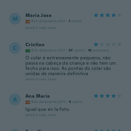
Maria Jose
M
Rok dołączenia 2021
·
1
opinie
około 5 roku temu
Cristian
C
Rok dołączenia 2017
·
37
opinie
·
15
przesłane
O colar é extremamente pequeno, não
passa na cabeça da criança e não tem um
fecho para isso. As pontas do colar são
unidas de maneira definitiva
około 5 roku temu
Ana Maria
A
Rok dołączenia 2014
·
5
opinie
Igual que en la foto.
około 5 roku temu