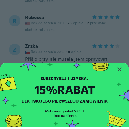
około 5 roku temu
Rebecca
R
Rok dołączenia 2017
·
23
opinie
·
2
przesłane
około 5 roku temu
Zrzka
Z
Rok dołączenia 2018
·
9
opinie
Přišlo brzy, ale musela jsem opravovat
zapínání.
około 5 roku temu
15%RABAT
Julio
J
Rok dołączenia 2017
·
55
opinie
·
1
przesłane
około 5 roku temu
DLA TWOJEGO PIERWSZEGO ZAMÓWIENIA
Maksymalny rabat 5 USD
Lmota
1 kod na klienta.
L
Rok dołączenia 2017
·
9
opinie
·
10
przesłane
Ótimo colar