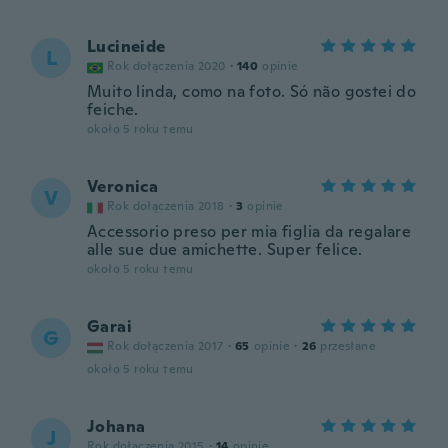
Lucineide
L
Rok dołączenia 2020
·
140
opinie
Muito linda, como na foto. Só não gostei do
feiche.
około 5 roku temu
Veronica
V
Rok dołączenia 2018
·
3
opinie
Accessorio preso per mia figlia da regalare
alle sue due amichette. Super felice.
około 5 roku temu
Garai
G
Rok dołączenia 2017
·
65
opinie
·
26
przesłane
około 5 roku temu
Johana
J
Rok dołączenia 2015
·
14
opinie