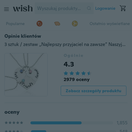
Logowanie
Popularne
Ostatnio wyświetlane
Opinie klientów
3 sztuk / zestaw „Najlepszy przyjaciel na zawsze” Naszyjnik przyjaciela BFF Zestaw Kawałki Kształt serca Puzzle Ręcznie tłoczony Prezent przyjaźni
Ogólnie
4.3
2979 oceny
Zobacz szczegóły produktu
oceny
1,855
548