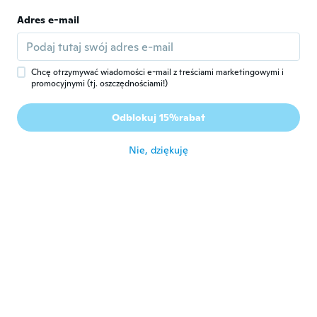
około 5 roku temu
Adres e-mail
Gleci Maria Arnt
G
Rok dołączenia 2020
·
4
opinie
·
5
przesłane
Chcę otrzymywać wiadomości e-mail z treściami marketingowymi i
Muito bonito mais não coube nem na minha
promocyjnymi (tj. oszczędnościami!)
cabeça nem das minhas amigas e não tem
como abrir! Decepcionada com o dinheiro
Odblokuj 15%rabat
q gastei atoa
około 5 roku temu
Nie, dziękuję
Cristina
C
Rok dołączenia 2020
·
8
opinie
około 5 roku temu
ozkan
O
Rok dołączenia 2017
·
39
opinie
około 5 roku temu