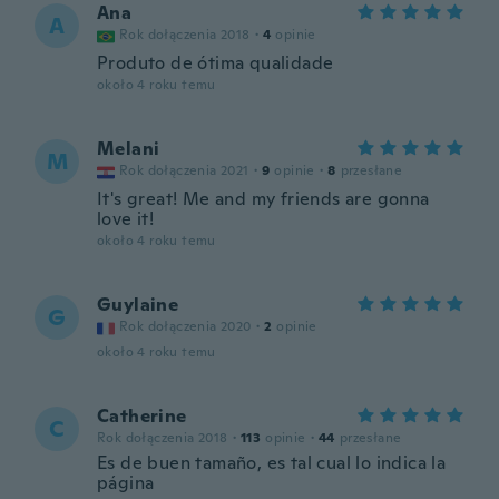
Ana
A
Rok dołączenia 2018
·
4
opinie
Produto de ótima qualidade
około 4 roku temu
Melani
M
Rok dołączenia 2021
·
9
opinie
·
8
przesłane
It's great! Me and my friends are gonna
love it!
około 4 roku temu
Guylaine
G
Rok dołączenia 2020
·
2
opinie
około 4 roku temu
Catherine
C
Rok dołączenia 2018
·
113
opinie
·
44
przesłane
Es de buen tamaño, es tal cual lo indica la
página