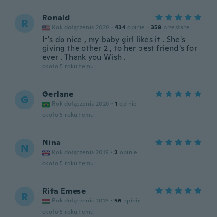
Ronald
R
Rok dołączenia 2020
·
434
opinie
·
359
przesłane
It's do nice , my baby girl likes it . She's
giving the other 2 , to her best friend's for
ever . Thank you Wish .
około 5 roku temu
Gerlane
G
Rok dołączenia 2020
·
1
opinie
około 5 roku temu
Nina
N
Rok dołączenia 2019
·
2
opinie
około 5 roku temu
Rita Emese
R
Rok dołączenia 2016
·
56
opinie
około 5 roku temu