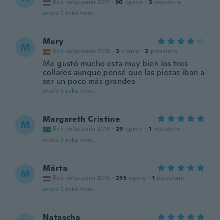
Rok dołączenia 2017
·
90
opinie
·
3
przesłane
około 5 roku temu
Mery
M
Rok dołączenia 2018
·
3
opinie
·
2
przesłane
Me gustó mucho esta muy bien los tres
collares aunque pensé que las piezas iban a
ser un poco más grandes
około 5 roku temu
Margareth Cristine
M
Rok dołączenia 2018
·
29
opinie
·
1
przesłane
około 5 roku temu
Márta
M
Rok dołączenia 2015
·
255
opinie
·
1
przesłane
około 5 roku temu
Natascha