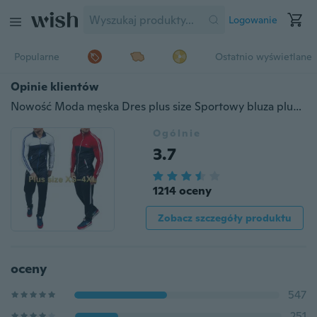
Logowanie
Popularne
Ostatnio wyświetlane
Opinie klientów
Nowość Moda męska Dres plus size Sportowy bluza plus size XS-4XL
Ogólnie
3.7
1214 oceny
Zobacz szczegóły produktu
oceny
547
251