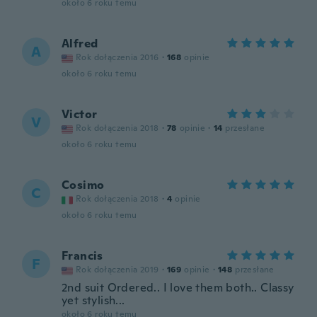
około 6 roku temu
Alfred
A
Rok dołączenia 2016
·
168
opinie
około 6 roku temu
Victor
V
Rok dołączenia 2018
·
78
opinie
·
14
przesłane
około 6 roku temu
Cosimo
C
Rok dołączenia 2018
·
4
opinie
około 6 roku temu
Francis
F
Rok dołączenia 2019
·
169
opinie
·
148
przesłane
2nd suit Ordered.. I love them both.. Classy
yet stylish...
około 6 roku temu