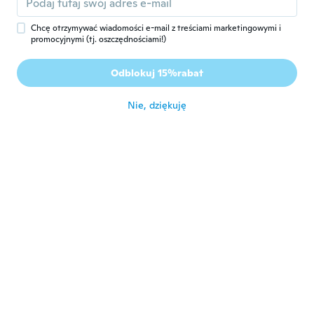
size XL is usually too big
około 6 roku temu
Chcę otrzymywać wiadomości e-mail z treściami marketingowymi i
promocyjnymi (tj. oszczędnościami!)
Richard
R
Odblokuj 15%rabat
Rok dołączenia 2017
·
58
opinie
około 6 roku temu
Nie, dziękuję
Evaristo
E
Rok dołączenia 2017
·
26
opinie
Perfecto mi talla
około 6 roku temu
Rino
R
Rok dołączenia 2016
·
20
opinie
·
5
przesłane
Ottimo articolo,sono rimasto soddisfatto.
około 6 roku temu
Bigu
B