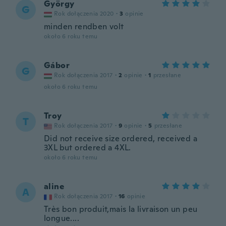
György
G
Rok dołączenia 2020
·
3
opinie
minden rendben volt
około 6 roku temu
Gábor
G
Rok dołączenia 2017
·
2
opinie
·
1
przesłane
około 6 roku temu
Troy
T
Rok dołączenia 2017
·
9
opinie
·
5
przesłane
Did not receive size ordered, received a
3XL but ordered a 4XL.
około 6 roku temu
aline
A
Rok dołączenia 2017
·
16
opinie
Très bon produit,mais la livraison un peu
longue....