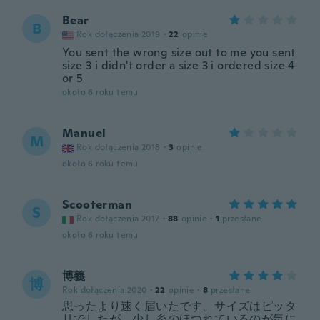
Bear
B
Rok dołączenia 2019
·
22
opinie
You sent the wrong size out to me you sent
size 3 i didn't order a size 3 i ordered size 4
or 5
około 6 roku temu
Manuel
M
Rok dołączenia 2018
·
3
opinie
około 6 roku temu
Scooterman
S
Rok dołączenia 2017
·
88
opinie
·
1
przesłane
około 6 roku temu
博義
博
Rok dołączenia 2020
·
22
opinie
·
8
przesłane
思ったより速く届いたです。サイズはピッタ
リでしたが、少し糸のほつれているのが気に