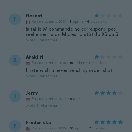
florent
F
Rok dołączenia 2018
·
8
opinie
·
4
przesłane
la taille M commandé ne correspond pas
réellement à du M c’est plutôt du XS ou S
około 6 roku temu
Atakilti
A
Rok dołączenia 2016
·
15
opinie
·
1
przesłane
I hate wish u never send my order shut
około 6 roku temu
Jerry
J
Rok dołączenia 2020
·
5
opinie
około 6 roku temu
Fredericka
F
Rok dołączenia 2015
·
65
opinie
·
7
przesłane